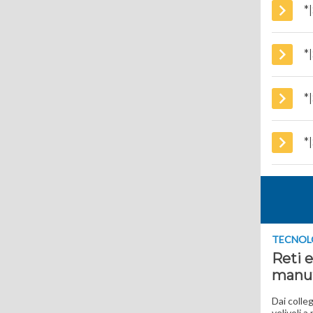
*
*
*
*
TECNOL
Reti e
manu
Dai colle
velivoli a