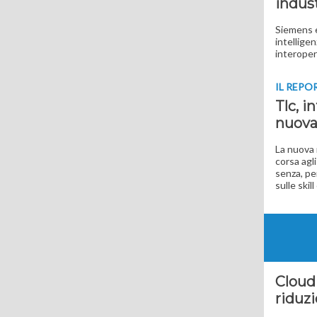
indust
Siemens e
intelligen
interopera
IL REPO
Tlc, i
nuova
La nuova 
corsa agl
senza, pe
sulle skil
Cloud
riduzi