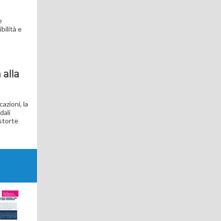
e
bilità e
 alla
azioni, la
dali
istorte