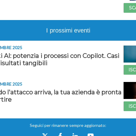
SC
I prossimi eventi
MBRE 2025
 AI: potenzia i processi con Copilot. Casi
risultati tangibili
ISC
MBRE 2025
 l'attacco arriva, la tua azienda è pronta
rtire
ISC
Seguici per rimanere sempre aggiornato: