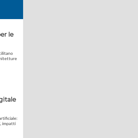
er le
cilitano
chitetture
gitale
tificiale:
, impatti