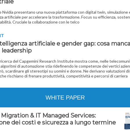
riale
 Nvidia presentano una nuova piattaforma con digital twin, simulazione 
za artificiale per accelerare la trasformazione. Focus su efficienza, sosteni
bilità. Cruciale la collaborazione con le telco
RT
ntelligenza artificiale e gender gap: cosa manca
 leadership
ricerca del Capgemini Research Institute mostra come, nelle telecomunic
i algoritmi di automazione stia ridefinendo le competenze dei vertici azien
rò, scardinare gli stereotipi su uomini e donne. Ne derivano valutazioni d
l che rischiano di frenare produttività, competitività e percorsi di carriera
WHITE PAPER
 Migration & IT Managed Services:
one dei costi e sicurezza a lungo termine