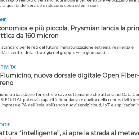
 la qualità del servizio e riducono costi ed emissioni
ONE
conomica e più piccola, Prysmian lancia la pr
ottica da 160 micron
standard per le reti del futuro: miniaturizzazione estrema, resilienza e
ità al centro della strategia del gruppo. Ecco gli impatti
TIVITA'
-Fiumicino, nuova dorsale digitale Open Fiber-
rreno
zione tra backbone terrestre e cavo sottomarino che atterra nel Data Ce
i SIPORTAL potenzia capacità, ridondanza e qualità della connettività pe
 imprese e PA dell’isola, abilitando nuovi servizi cloud, IoT e applicazioni
OGIE
ttura “intelligente”, si apre la strada al metav