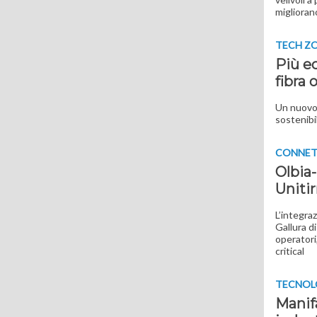
migliorano
TECH Z
Più e
fibra 
Un nuovo 
sostenibil
CONNET
Olbia
Uniti
L’integra
Gallura d
operatori,
critical
TECNOL
Manifa