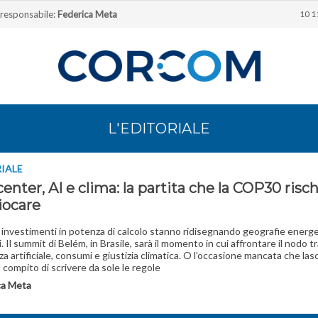
 responsabile:
Federica Meta
10 1
L'EDITORIALE
RIALE
enter, AI e clima: la partita che la COP30 risch
iocare
di investimenti in potenza di calcolo stanno ridisegnando geografie energ
i. Il summit di Belém, in Brasile, sarà il momento in cui affrontare il nodo t
za artificiale, consumi e giustizia climatica. O l’occasione mancata che lasc
l compito di scrivere da sole le regole
ca Meta