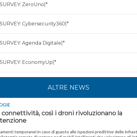
|SURVEY: ZeroUno|*
|SURVEY: Cybersecurity360|*
|SURVEY: Agenda Digitale|*
|SURVEY: EconomyUp|*
ALTRE NEWS
OGIE
 connettività, così i droni rivoluzionano la
tenzione
gamenti temporanei in caso di guasto alle ispezioni predittive delle infrast
 pilotaggio remoto diventano nodi mobili intelligenti che velocizzano gli in