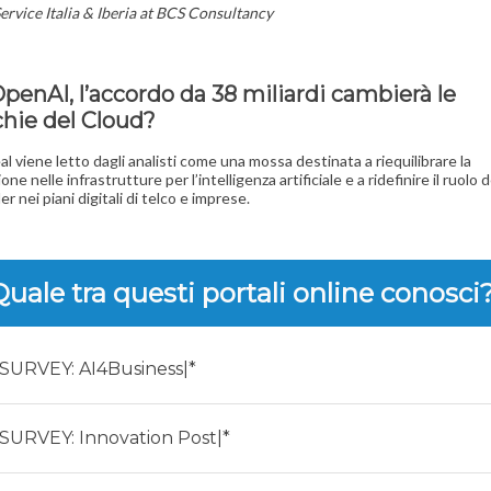
ervice Italia & Iberia at BCS Consultancy
I
penAI, l’accordo da 38 miliardi cambierà le
chie del Cloud?
al viene letto dagli analisti come una mossa destinata a riequilibrare la
ne nelle infrastrutture per l’intelligenza artificiale e a ridefinire il ruolo d
r nei piani digitali di telco e imprese.
Quale tra questi portali online conosci
|SURVEY: AI4Business|*
|SURVEY: Innovation Post|*