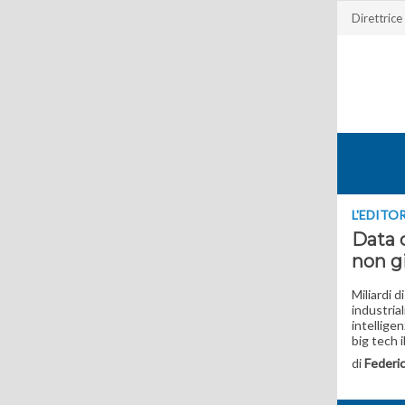
Direttrice
L'EDITO
Data c
non g
Miliardi 
industrial
intelligen
big tech i
di
Federi