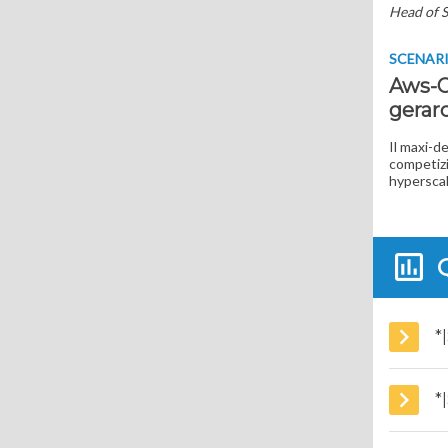
Head of S
SCENAR
Aws-O
gerar
Il maxi-de
competizio
hyperscale
*
*