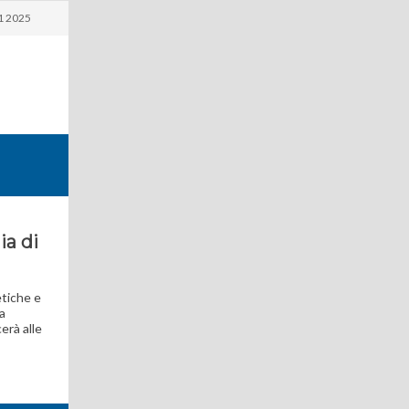
1 2025
ia di
etiche e
ra
erà alle