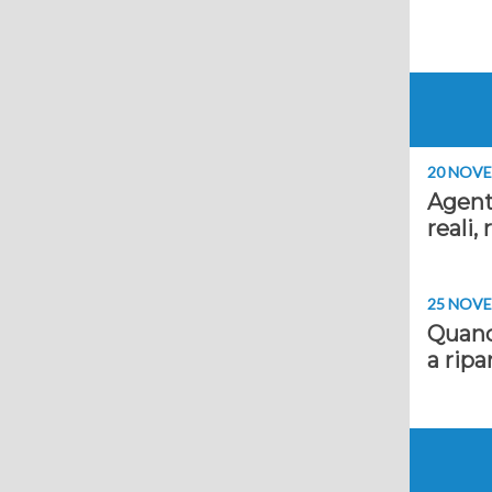
20 NOVE
Agenti
reali, 
25 NOVE
Quando
a ripa