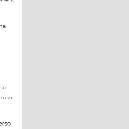
ima
nter
r
 mission
erso