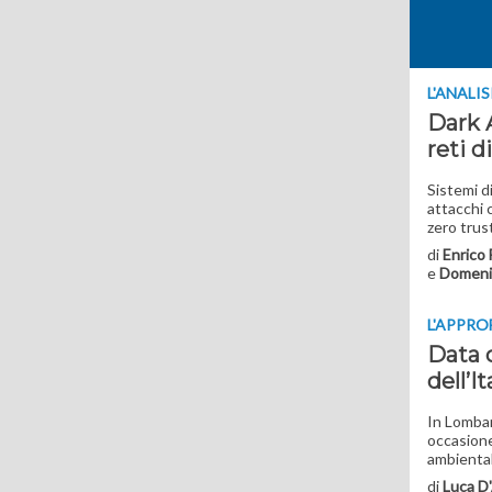
L'ANALIS
Dark A
reti d
Sistemi di
attacchi 
zero tru
di
Enrico
e
Domeni
L'APPR
Data c
dell’It
In Lombar
occasione
ambiental
di
Luca D'