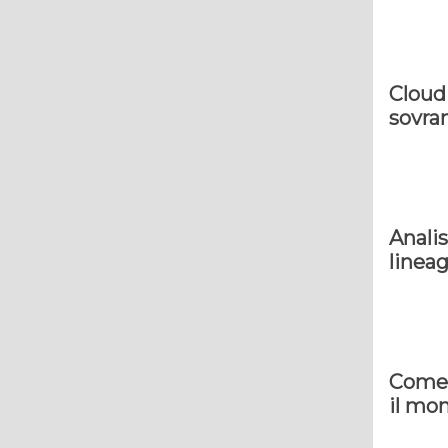
Cloud 
sovran
Analis
lineag
Come l
il mo