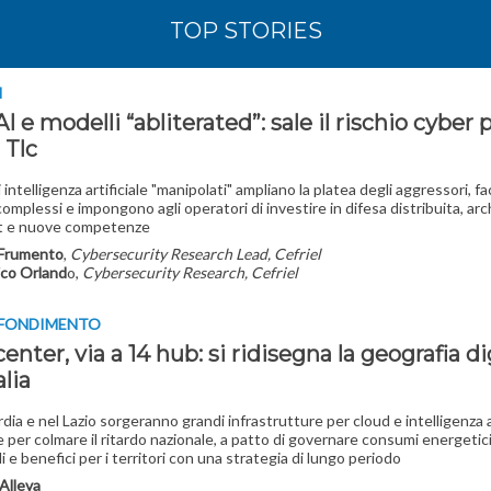
TOP STORIES
I
I e modelli “abliterated”: sale il rischio cyber p
i Tlc
 intelligenza artificiale "manipolati" ampliano la platea degli aggressori, fa
complessi e impongono agli operatori di investire in difesa distribuita, ar
st e nuove competenze
 Frumento
,
Cybersecurity Research Lead, Cefriel
co Orland
o,
Cybersecurity Research, Cefriel
OFONDIMENTO
enter, via a 14 hub: si ridisegna la geografia di
alia
dia e nel Lazio sorgeranno grandi infrastrutture per cloud e intelligenza ar
 per colmare il ritardo nazionale, a patto di governare consumi energetici
i e benefici per i territori con una strategia di lungo periodo
Alleva