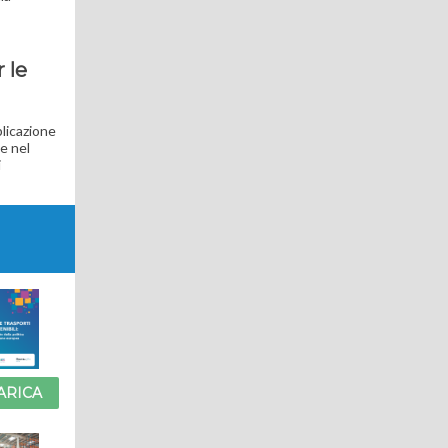
 le
plicazione
e nel
i
ARICA