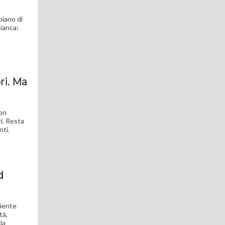
piano di
ianca:
o
ri. Ma
con
i. Resta
nti.
d
biente
tà,
la