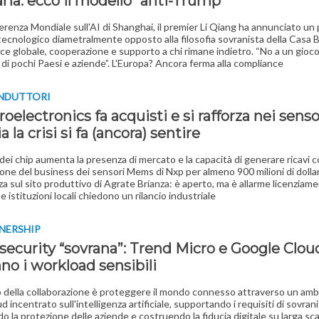
ria: ecco il modello “anti-Trump”
erenza Mondiale sull'AI di Shanghai, il premier Li Qiang ha annunciato un 
tecnologico diametralmente opposto alla filosofia sovranista della Casa B
e globale, cooperazione e supporto a chi rimane indietro. “No a un gioc
 di pochi Paesi e aziende”. L'Europa? Ancora ferma alla compliance
NDUTTORI
oelectronics fa acquisti e si rafforza nei senso
ia la crisi si fa (ancora) sentire
 dei chip aumenta la presenza di mercato e la capacità di generare ricavi 
zione del business dei sensori Mems di Nxp per almeno 900 milioni di dollar
zza sul sito produttivo di Agrate Brianza: è aperto, ma è allarme licenziame
e istituzioni locali chiedono un rilancio industriale
NERSHIP
security “sovrana”: Trend Micro e Google Clou
no i workload sensibili
 della collaborazione è proteggere il mondo connesso attraverso un am
d incentrato sull'intelligenza artificiale, supportando i requisiti di sovrani
do la protezione delle aziende e costruendo la fiducia digitale su larga sca