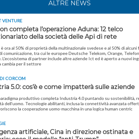
ALTRE NEWS
T VENTURE
son completa l’operazione Aduna: 12 telco
zionariato della società delle Api di rete
è ora al 50% di proprietà della multinazionale svedese e al 50% di alcuni f
i di comunicazione, tra cui le europee Deutsche Telekom, Orange, Telefon
 L'ecosistema di partner include altre aziende Ict ed è aperto a nuovi ing
 cambia per il settore
R DI CORCOM
ria 5.0: cos’è e come impatterà sulle aziende
paradigma produttivo completa Industria 4.0 puntando su sostenibilità, re
tà dell’uomo. Tecnologie abilitanti, inclusa la connettività avanzata offert
voriscono la cooperazione uomo-macchina in una logica human centric
GIE
igenza artificiale, Cina in direzione ostinata e