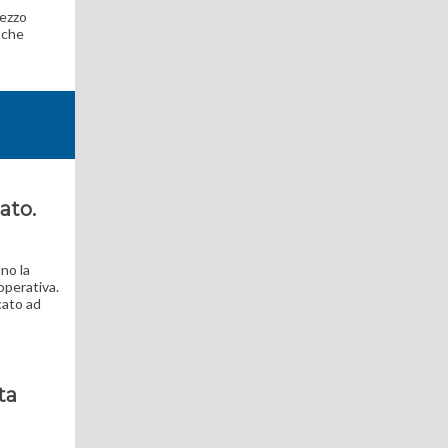
rezzo
 che
ato.
no la
operativa.
cato ad
ta