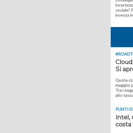
incertezza
sociale? 
investa i
#ROADT
Cloud,
Si apr
Quota sta
maggior p
Tra i mag
alto tasso
PUNTI D
Intel,
costa 