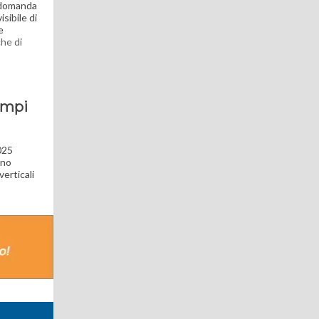
a domanda
sibile di
e
che di
ampi
025
ono
erticali