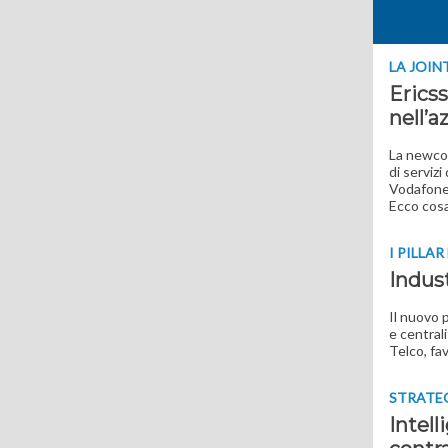
LA JOIN
Erics
nell’a
La newco 
di serviz
Vodafone.
Ecco cosa
I PILLA
Indust
Il nuovo 
e centrali
Telco, fa
STRATE
Intell