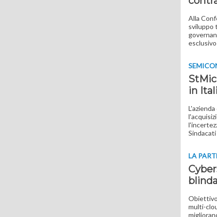
contra
Alla Conf
sviluppo 
governanc
esclusivo
SEMICO
StMicr
in Ital
L'azienda
l'acquisi
l'incerte
Sindacati 
LA PART
Cyber
blinda
Obiettivo
multi-clou
miglioran