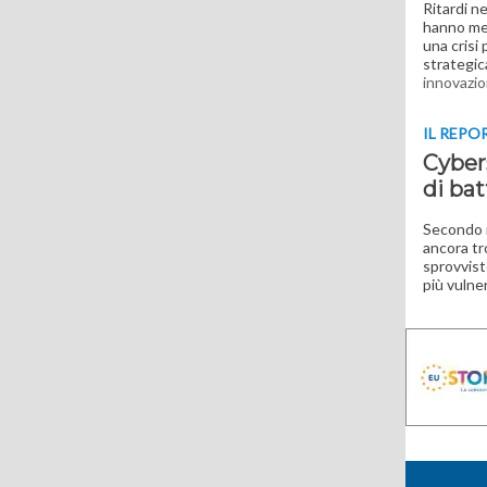
Ritardi n
hanno mess
una crisi
strategic
innovazio
IL REPO
Cyber
di bat
Secondo i
ancora tr
sprovvist
più vulne