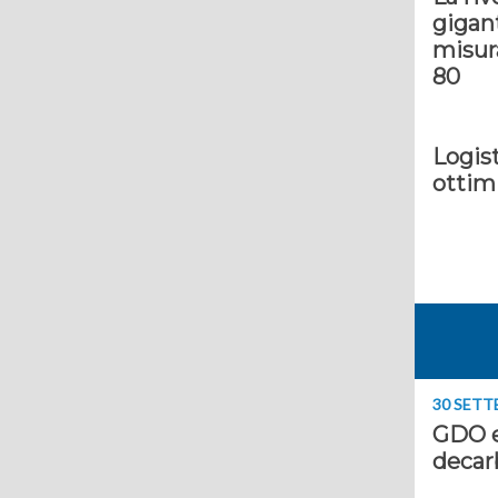
gigant
misur
80
Logist
ottim
30 SETT
GDO e 
decar