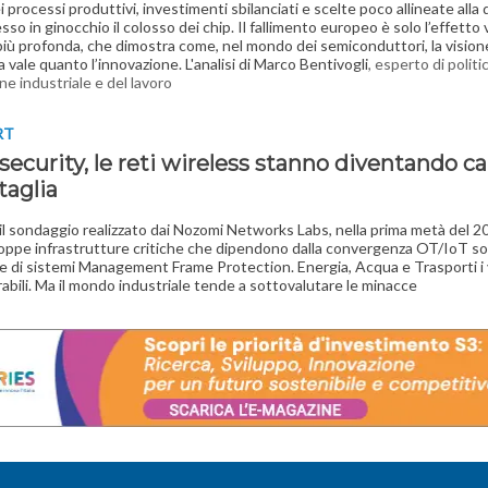
ei processi produttivi, investimenti sbilanciati e scelte poco allineate all
o in ginocchio il colosso dei chip. Il fallimento europeo è solo l’effetto vi
 più profonda, che dimostra come, nel mondo dei semiconduttori, la vision
a vale quanto l’innovazione. L'analisi di Marco Bentivogli
, esperto di politi
ne industriale e del lavoro
RT
security, le reti wireless stanno diventando c
taglia
l sondaggio realizzato dai Nozomi Networks Labs, nella prima metà del 2
oppe infrastrutture critiche che dipendono dalla convergenza OT/IoT s
e di sistemi Management Frame Protection. Energia, Acqua e Trasporti i v
rabili. Ma il mondo industriale tende a sottovalutare le minacce