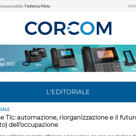
 responsabile:
Federica Meta
29 0
L'EDITORIALE
RIALE
le Tlc: automazione, riorganizzazione e il futur
to) dell’occupazione
genza artificiale promette efficienza e innovazione, ma apre una stagione di