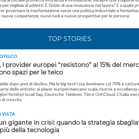
 per migliaia di addetti. È l’inizio di una rivoluzione nel lavoro? E a quale p
Per governare la trasformazione serve una politica industriale e formativa
n nuove competenze, nuovi ruoli e nuove prospettive per le persone
TOP STORIES
OTELCO
 i provider europei “resistono” al 15% del merc
ono spazi per le telco
bile dopo anni di declino. Ma le big tech Usa dominano col 70% e cattura
arte delle entrate: ai player europei mancano scala, risorse e eccellenza 
giori fornitori locali Sap, Deutsche Telekom, Tim e OvhCloud. L'Italia mer
 di crescita
I VISTA
 un gigante in crisi: quando la strategia sbaglia
più della tecnologia