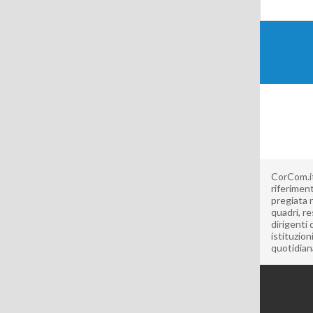
CorCom.it 
riferimen
pregiata 
quadri, re
dirigenti 
istituzion
quotidian