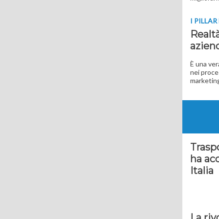
I PILLA
Realtà
azien
È una ver
nei proce
marketing
Traspo
ha acc
Italia
La riv