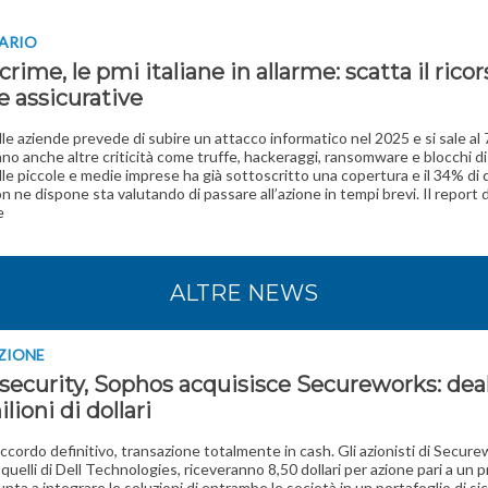
NARIO
rime, le pmi italiane in allarme: scatta il ricor
e assicurative
lle aziende prevede di subire un attacco informatico nel 2025 e si sale al
no anche altre criticità come truffe, hackeraggi, ransomware e blocchi di 
lle piccole e medie imprese ha già sottoscritto una copertura e il 34% di 
n ne dispone sta valutando di passare all’azione in tempi brevi. Il report 
e
ALTRE NEWS
ZIONE
security, Sophos acquisisce Secureworks: dea
lioni di dollari
’accordo definitivo, transazione totalmente in cash. Gli azionisti di Secure
quelli di Dell Technologies, riceveranno 8,50 dollari per azione pari a un 
unta a integrare le soluzioni di entrambe le società in un portafoglio di si