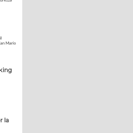
il
ian Mario
rking
r la