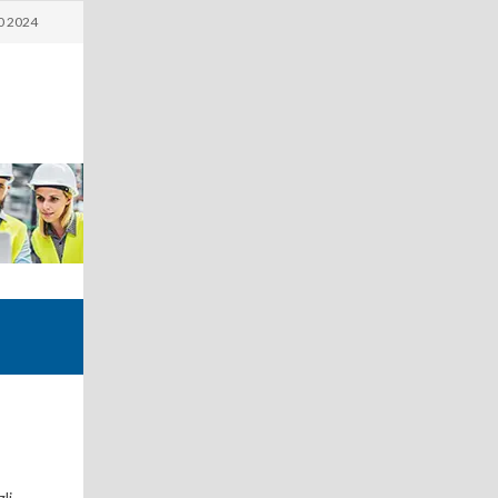
0 2024
li