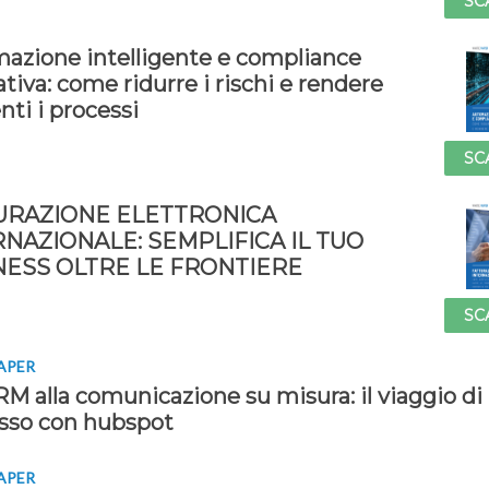
SC
azione intelligente e compliance
iva: come ridurre i rischi e rendere
enti i processi
SC
URAZIONE ELETTRONICA
RNAZIONALE: SEMPLIFICA IL TUO
NESS OLTRE LE FRONTIERE
SC
APER
M alla comunicazione su misura: il viaggio di
sso con hubspot
APER