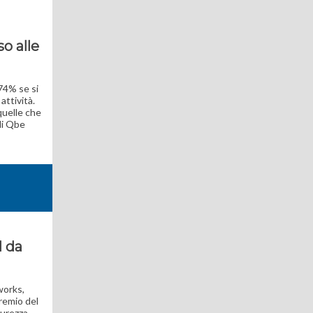
so alle
 74% se si
attività.
quelle che
di Qbe
l da
works,
premio del
curezza