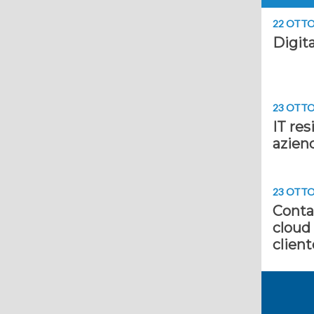
22 OTTO
Digita
23 OTTO
IT res
aziend
23 OTTO
Conta
cloud 
client