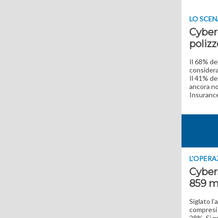
LO SCE
Cyberc
polizz
Il 68% de
considera
Il 41% de
ancora no
Insuranc
L'OPERA
Cyber
859 mi
Siglato l
compresi 
28%. Si p