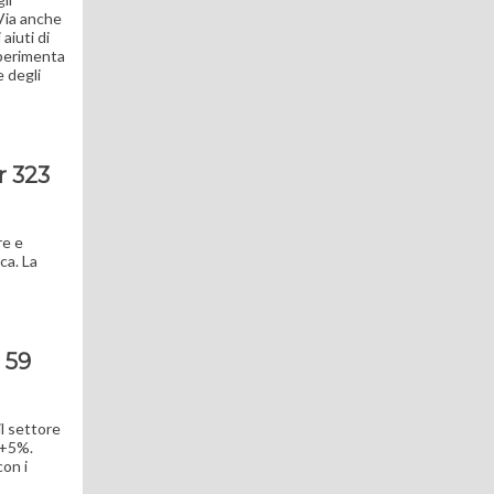
 Via anche
aiuti di
sperimenta
e degli
r 323
re e
ca. La
i 59
il settore
 +5%.
con i