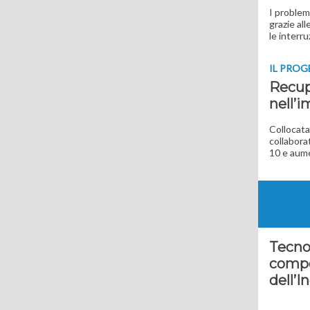
I problem
grazie al
le interru
IL PRO
Recup
nell’i
Collocata 
collaborat
10 e aume
Tecno
compet
dell’I