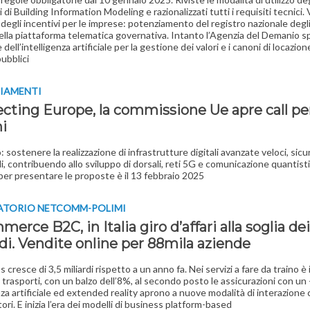
di Building Information Modeling e razionalizzati tutti i requisiti tecnici.
 degli incentivi per le imprese: potenziamento del registro nazionale degli 
ella piattaforma telematica governativa. Intanto l’Agenzia del Demanio 
 dell’intelligenza artificiale per la gestione dei valori e i canoni di locazion
pubblici
ZIAMENTI
cting Europe, la commissione Ue apre call pe
ni
 sostenere la realizzazione di infrastrutture digitali avanzate veloci, sicu
li, contribuendo allo sviluppo di dorsali, reti 5G e comunicazione quantisti
per presentare le proposte è il 13 febbraio 2025
ATORIO NETCOMM-POLIMI
erce B2C, in Italia giro d’affari alla soglia de
di. Vendite online per 88mila aziende
s cresce di 3,5 miliardi rispetto a un anno fa. Nei servizi a fare da traino è 
 trasporti, con un balzo dell’8%, al secondo posto le assicurazioni con un
nza artificiale ed extended reality aprono a nuove modalità di interazione 
ri. E inizia l’era dei modelli di business platform-based