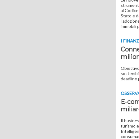
strumenti 
al Codice
Stato e d
l’adozione
immobili 
I FINAN
Conne
milio
Obiettivo:
sostenibi
deadline 
OSSERV
E-comm
miliar
Il busines
turismo e
Intellige
consumato