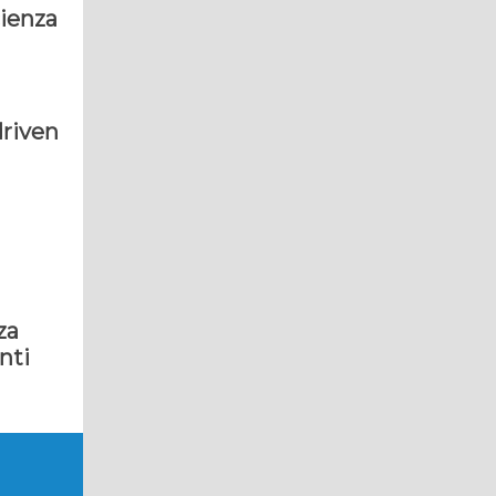
cienza
driven
za
nti