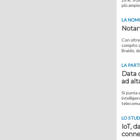
più ampio
LA NOM
Notart
Con oltre
compito d
Braido, da
LA PART
Data c
ad alt
Si punta 
intelligen
telecomuni
LO STU
IoT, d
conne