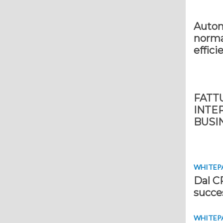
Autom
normat
effici
FATT
INTE
BUSI
WHITEP
Dal CR
succe
WHITEP