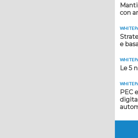
Mantie
con an
WHITEP
Strate
e basa
WHITEP
Le 5 n
WHITEP
PEC e
digita
autom