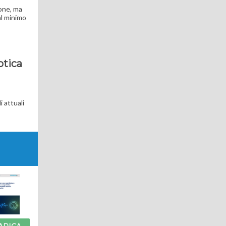
ione, ma
al minimo
otica
i attuali