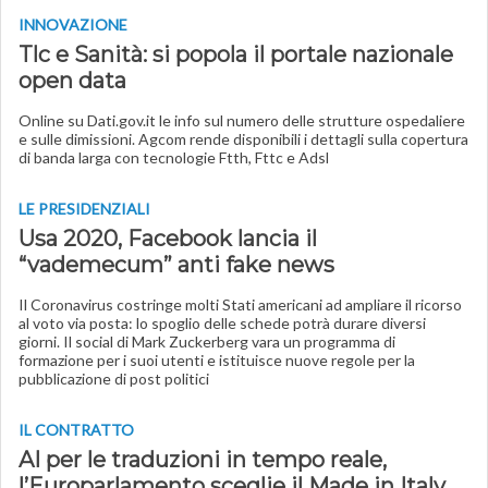
INNOVAZIONE
Tlc e Sanità: si popola il portale nazionale
open data
Online su Dati.gov.it le info sul numero delle strutture ospedaliere
e sulle dimissioni. Agcom rende disponibili i dettagli sulla copertura
di banda larga con tecnologie Ftth, Fttc e Adsl
LE PRESIDENZIALI
Usa 2020, Facebook lancia il
“vademecum” anti fake news
Il Coronavirus costringe molti Stati americani ad ampliare il ricorso
al voto via posta: lo spoglio delle schede potrà durare diversi
giorni. Il social di Mark Zuckerberg vara un programma di
formazione per i suoi utenti e istituisce nuove regole per la
pubblicazione di post politici
IL CONTRATTO
AI per le traduzioni in tempo reale,
l’Europarlamento sceglie il Made in Italy