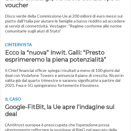
voucher
Disco verde della Commissione Ue ai 200 milioni di euro messi sul
piatto dall'Italia per aiutare le famiglie a basso reddito ad accedere
ai servizi di connettività. Vestager: "Regime conforme alle norme
comunitarie sugli aiuti di Stato"
L'INTERVISTA
Ecco la “nuova” Inwit. Galli: “Presto
esprimeremo la piena potenzialità”
Il Chief financial officer spiega i risultati a meno di 100 giorni dal
deal con Vodafone Towers e annuncia il piano di crescita. Ricavi in
salita già dal quarto trimestre e saranno significativi a partire dal
2021. Fwa e 5G spingeranno fortemente il business
IL CASO
Google-FitBit, la Ue apre l’indagine sul
deal
L'Antitrust europea è preoccupata che l'operazione possa
ulteriormente rafforzare la posizione di BigG nel mercato della