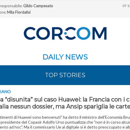
 responsabile:
Gildo Campesato
07 1
ore:
Mila Fiordalisi
DAILY NEWS
TOP STORIES
PIANO
 “disunita” sul caso Huawei: la Francia con i c
talia nessun dossier, ma Ansip spariglia le cart
stimenti di Huawei sono benvenuti" ha detto il ministro dell'Economia Br
il presidente del Copasir Adolfo Urso puntualizza che "non è in corso alcu
nto ad hoc". Ma il commissario Ue al digitale si è detto preoccupato e al