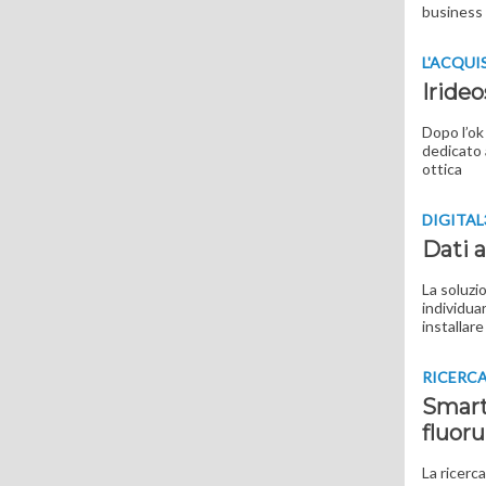
business 
L'ACQUI
Irideo
Dopo l’ok 
dedicato a
ottica
DIGITAL
Dati a
La soluzi
individua
installar
RICERC
Smart
fluoru
La ricerc