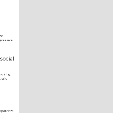
nte
ggressive
social
no i Tg.
ra le
asparenza