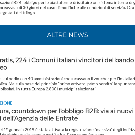
nsazioni B2B: obbligo per le piattaforme di istituire un sistema interno di
preavviso di 30 giorni nel caso di modifiche alle condizioni di servizio. Ora 
egoziati del trilogo
ALTRE NEWS
ratis, 224 i Comuni italiani vincitori del bando
eo
 sul podio con 40 amministrazioni che incassano il voucher per l'installaz
lica. Ma sulla base del principio "primo arrivato, primo servito" la spunta
olissimi. In tutta Europa 2.800 i municipi selezionati
ZIONE
ura, countdown per l’obbligo B2B: via ai nuovi
i dell’Agenzia delle Entrate
el 1° gennaio 2019 è stata attivata la registrazione "massiva" degli indirizz
i da abbinare alla singole partite Iva. Ecco come funziona