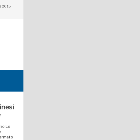
2 2018
inesi
e
uno Le
n
larmato