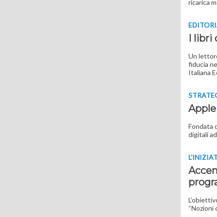
ricarica m
EDITOR
I libr
Un lettor
fiducia n
Italiana E
STRATE
Apple 
Fondata d
digitali a
L'INIZIA
Accent
progr
L’obietti
“Nozioni 