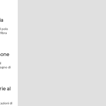
ia
l polo
fibra
phone
i
sogno di
ie al
azioni di