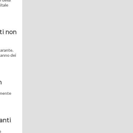
itale
sti non
Garante.
danno dei
m
tamente
anti
o