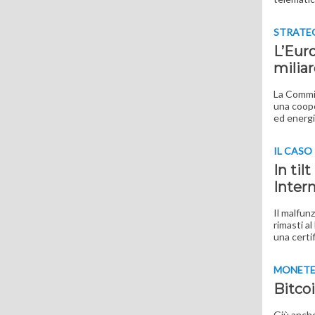
STRATE
L’Euro
miliar
La Commis
una coope
ed energ
IL CASO
In til
Inter
Il malfun
rimasti a
una certi
MONETE 
Bitcoi
Giù anche