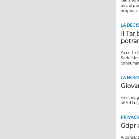
Sec di pos
proposto 
LA DECI
Il Tar
potra
Accolto i
Soddisfaz
consumat
LA NOM
Giova
Ex manage
all’Ad Lui
PRIVAC
Gdpr e
A consult