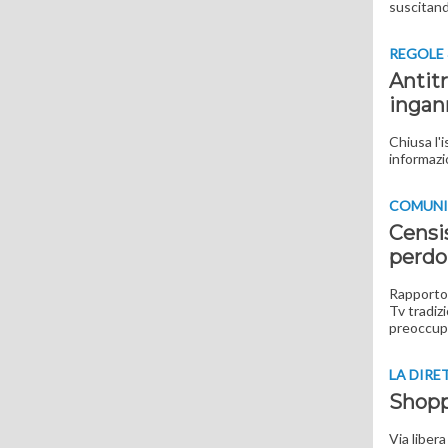
suscitand
REGOLE 
Antitr
ingann
Chiusa l'i
informazio
COMUNI
Censis
perdo
Rapporto 
Tv tradiz
preoccupa
LA DIRE
Shopp
Via liber