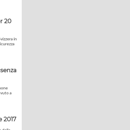
er 20
vizzera in
sicurezza
K senza
phone
ovuto a
e 2017
 della