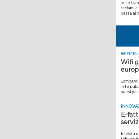
nelle tra
reclami e 
passa ai n
WIFI4EU
Wifi g
europ
Lombardia
rete pubb
paesi picc
INNOVA
E-fatt
serviz
In vista d
telematic