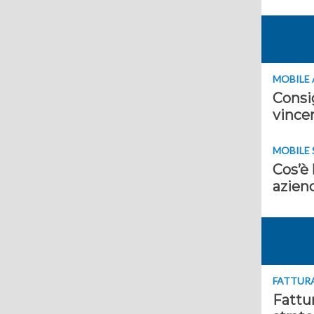
MOBILE
Consig
vince
MOBILE 
Cos’è 
azien
FATTUR
Fattur