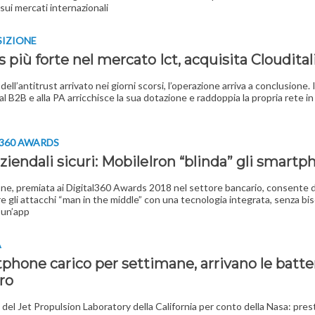
sui mercati internazionali
SIZIONE
s più forte nel mercato Ict, acquisita Cloudital
dell’antitrust arrivato nei giorni scorsi, l’operazione arriva a conclusione. I
l B2B e alla PA arricchisce la sua dotazione e raddoppia la propria rete in 
360 AWARDS
ziendali sicuri: MobileIron “blinda” gli smart
one, premiata ai Digital360 Awards 2018 nel settore bancario, consente d
re gli attacchi “man in the middle” con una tecnologia integrata, senza bi
e un’app
A
phone carico per settimane, arrivano le batter
ro
a del Jet Propulsion Laboratory della California per conto della Nasa: prest