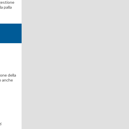
 gestione
la palla
ione della
no anche
i