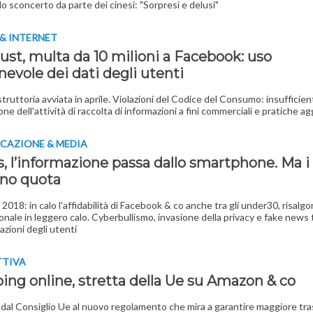
o sconcerto da parte dei cinesi: "Sorpresi e delusi"
& INTERNET
ust, multa da 10 milioni a Facebook: uso
evole dei dati degli utenti
struttoria avviata in aprile. Violazioni del Codice del Consumo: insufficie
ne dell'attività di raccolta di informazioni a fini commerciali e pratiche a
CAZIONE & MEDIA
, l’informazione passa dallo smartphone. Ma i 
no quota
2018: in calo l'affidabilità di Facebook & co anche tra gli under30, risalgo
ionale in leggero calo. Cyberbullismo, invasione della privacy e fake news t
zioni degli utenti
TTIVA
ing online, stretta della Ue su Amazon & co
a dal Consiglio Ue al nuovo regolamento che mira a garantire maggiore tr