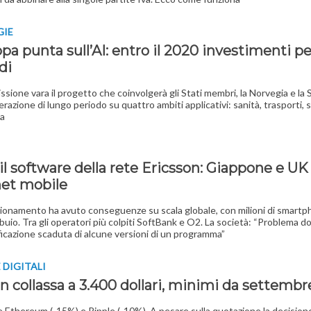
GIE
pa punta sull’AI: entro il 2020 investimenti p
di
sione vara il progetto che coinvolgerà gli Stati membri, la Norvegia e la S
razione di lungo periodo su quattro ambiti applicativi: sanità, trasporti, 
ia
t il software della rete Ericsson: Giappone e U
net mobile
zionamento ha avuto conseguenze su scala globale, con milioni di smart
l buio. Tra gli operatori più colpiti SoftBank e O2. La società: “Problema d
ficazione scaduta di alcune versioni di un programma”
DIGITALI
n collassa a 3.400 dollari, minimi da settembr
 Ethereum (-15%) e Ripple (-10%). A pesare sulla quotazione la decisione