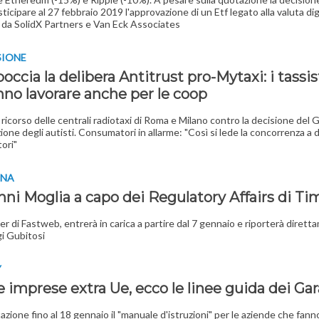
ticipare al 27 febbraio 2019 l'approvazione di un Etf legato alla valuta dig
da SolidX Partners e Van Eck Associates
SIONE
 boccia la delibera Antitrust pro-Mytaxi: i tassi
nno lavorare anche per le coop
l ricorso delle centrali radiotaxi di Roma e Milano contro la decisione del 
ione degli autisti. Consumatori in allarme: "Così si lede la concorrenza a 
ori"
INA
nni Moglia a capo dei Regulatory Affairs di Ti
r di Fastweb, entrerà in carica a partire dal 7 gennaio e riporterà diret
gi Gubitosi
Y
 imprese extra Ue, ecco le linee guida dei Gar
azione fino al 18 gennaio il "manuale d'istruzioni" per le aziende che fann