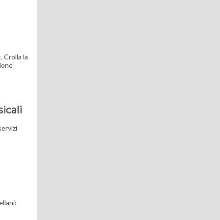
 Crolla la
zione
icali
ervizi
llani: