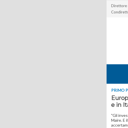
Direttore
Condirett
PRIMO 
Europa
e in I
"Gli inve
Maire. E 
accertame