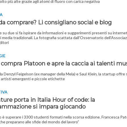
olto più alte grazie agli atomi di fluoro con carica negativa
IA
i da comprare? Li consigliano social e blog
e su due si fa ispirare da informazioni e suggerimenti presenti su internet.
ei media tradizionali. La fotografia scattata dall'Osservatorio dell'Associa
ditori
GIE
compra Platoon e apre la caccia ai talenti mus
a Denzyl Feigelson (ex manager della Mela) e Saul Klein, la startup offre s
d artisti emergenti e piccole etichette
TIVA
ure porta in Italia Hour of code: la
ammazione si impara giocando
vo è superare i 3300 studenti formati nella scorsa edizione. Francesca Pate
che preparano alle sfide del mondo del lavoro”