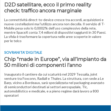
D2D satellitare, ecco il primo reality
check: traffico ancora marginale
La connettività direct-to-device cresce tra accordi, acquisizioni e
nuove costellazioni ma l'utilizzo ancora non decolla. Il servizio di T-
Mobile pesa solo lo 0,0002% dell’uso complessivo della rete,
mentre SpaceX conta 7,4 milioni di dispositivi raggiunti in 30 Paesi.
La sfida è trasformare la copertura nelle aree scoperte in valore
per le telco
SOVRANITA' DIGITALE
Chip “made in Europe”, via all’impianto da
50 milioni di componenti l’anno
Inaugurato il cantiere da cui scaturirà nel 2029 Tessalia, joint
venture tra Foxconn, Radiall e Thales. La struttura, con sede a Le
Barp, vicino a Bordeaux, sarà specializzata nel packaging avanzato
di semiconduttori destinati ai settori aerospaziale, Tlc,
automobilistico e medicale, e a pieno regime darà lavoro a 800
operatori