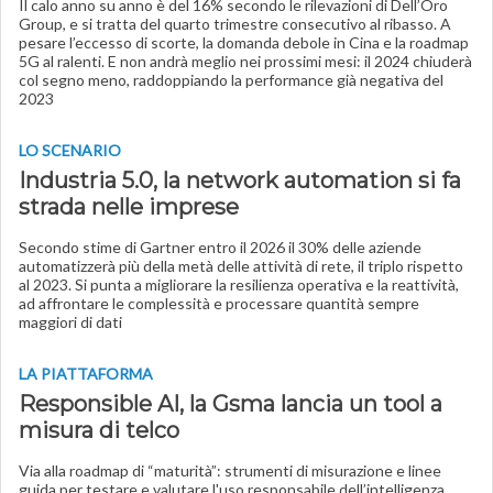
Il calo anno su anno è del 16% secondo le rilevazioni di Dell’Oro
Group, e si tratta del quarto trimestre consecutivo al ribasso. A
pesare l’eccesso di scorte, la domanda debole in Cina e la roadmap
5G al ralenti. E non andrà meglio nei prossimi mesi: il 2024 chiuderà
col segno meno, raddoppiando la performance già negativa del
2023
LO SCENARIO
Industria 5.0, la network automation si fa
strada nelle imprese
Secondo stime di Gartner entro il 2026 il 30% delle aziende
automatizzerà più della metà delle attività di rete, il triplo rispetto
al 2023. Si punta a migliorare la resilienza operativa e la reattività,
ad affrontare le complessità e processare quantità sempre
maggiori di dati
LA PIATTAFORMA
Responsible AI, la Gsma lancia un tool a
misura di telco
Via alla roadmap di “maturità”: strumenti di misurazione e linee
guida per testare e valutare l'uso responsabile dell’intelligenza