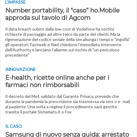
L'IMPASSE
Number portability, il “caso” ho.Mobile
approda sul tavolo di Agcom
Il data breach subìto dalla low cost di Vodafone ha sortito
richieste di passaggio ad altre telco da parte dei clienti. Ma la
rigenerazione del codice seriale della sim allunga i tempi e "ingolfa"
gli operatori. Fastweb e Iliad chiedono l’immediato intervento
dell’Authority e lanciano l'allarme sul rischio di "un pericoloso
precedente"
INNOVAZIONE
E-health, ricette online anche per i
farmaci non rimborsabili
Il decreto del Mef, validato dal Garante Privacy, prevede che
durante la pandemia la prescrizione sia trasmessa via sms o e- mail
al paziente. Una volta a regime il procedimento sarà gestito
tramite il portale Sistemats.it o Fse
IL CASO
Samsung di nuovo senza guida: arrestato