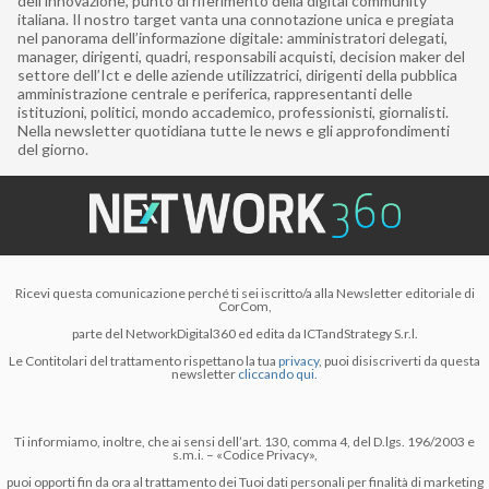
dell’innovazione, punto di riferimento della digital community
italiana. Il nostro target vanta una connotazione unica e pregiata
nel panorama dell’informazione digitale: amministratori delegati,
manager, dirigenti, quadri, responsabili acquisti, decision maker del
settore dell’Ict e delle aziende utilizzatrici, dirigenti della pubblica
amministrazione centrale e periferica, rappresentanti delle
istituzioni, politici, mondo accademico, professionisti, giornalisti.
Nella newsletter quotidiana tutte le news e gli approfondimenti
del giorno.
Ricevi questa comunicazione perché ti sei iscritto/a alla Newsletter editoriale di
CorCom,
parte del NetworkDigital360 ed edita da ICTandStrategy S.r.l.
Le Contitolari del trattamento rispettano la tua
privacy
, puoi disiscriverti da questa
newsletter
cliccando qui.
Ti informiamo, inoltre, che ai sensi dell’art. 130, comma 4, del D.lgs. 196/2003 e
s.m.i. – «Codice Privacy»,
puoi opporti fin da ora al trattamento dei Tuoi dati personali per finalità di marketing