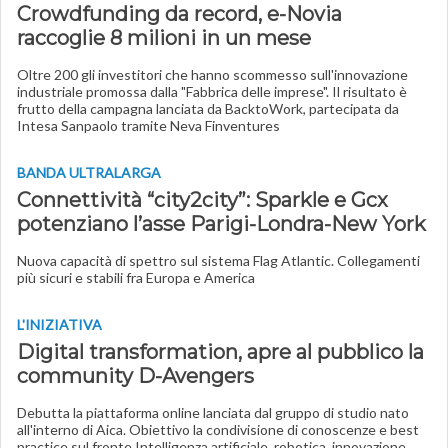
Crowdfunding da record, e-Novia
raccoglie 8 milioni in un mese
Oltre 200 gli investitori che hanno scommesso sull'innovazione
industriale promossa dalla "Fabbrica delle imprese". Il risultato è
frutto della campagna lanciata da BacktoWork, partecipata da
Intesa Sanpaolo tramite Neva Finventures
BANDA ULTRALARGA
Connettività “city2city”: Sparkle e Gcx
potenziano l’asse Parigi-Londra-New York
Nuova capacità di spettro sul sistema Flag Atlantic. Collegamenti
più sicuri e stabili fra Europa e America
L'INIZIATIVA
Digital transformation, apre al pubblico la
community D-Avengers
Debutta la piattaforma online lanciata dal gruppo di studio nato
all'interno di Aica. Obiettivo la condivisione di conoscenze e best
practice sul fronte Intelligenza artificiale, robotica, innovazione