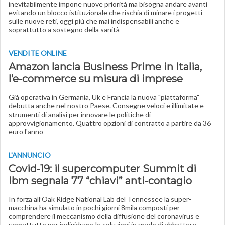
inevitabilmente impone nuove priorità ma bisogna andare avanti
evitando un blocco istituzionale che rischia di minare i progetti
sulle nuove reti, oggi più che mai indispensabili anche e
soprattutto a sostegno della sanità
VENDITE ONLINE
Amazon lancia Business Prime in Italia,
l’e-commerce su misura di imprese
Già operativa in Germania, Uk e Francia la nuova "piattaforma"
debutta anche nel nostro Paese. Consegne veloci e illimitate e
strumenti di analisi per innovare le politiche di
approvvigionamento. Quattro opzioni di contratto a partire da 36
euro l'anno
L'ANNUNCIO
Covid-19: il supercomputer Summit di
Ibm segnala 77 “chiavi” anti-contagio
In forza all’Oak Ridge National Lab del Tennessee la super-
macchina ha simulato in pochi giorni 8mila composti per
comprendere il meccanismo della diffusione del coronavirus e
soprattutto per individuare le soluzioni in grado di abbattere