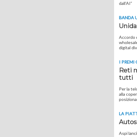
dall’AI”
BANDA 
Unidat
Accordo d
wholesale
digital di
I PREMI
Reti 
tutti
Per la te
alla cope
posiziona
LA PIA
Autost
Aspi lanci