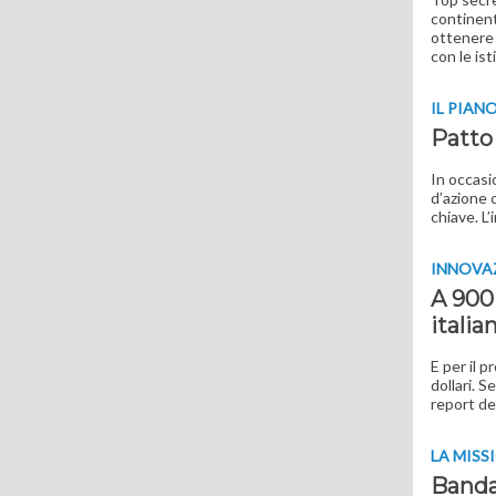
continent
ottenere 
con le ist
IL PIAN
Patto 
In occasi
d’azione 
chiave. L
INNOVA
A 900
italia
E per il p
dollari. S
report de
LA MISS
Banda 