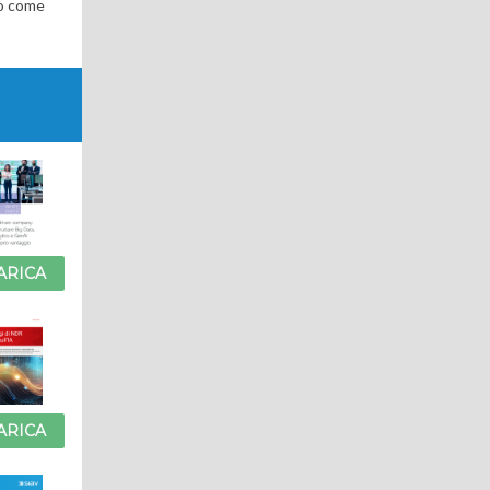
co come
ARICA
ARICA