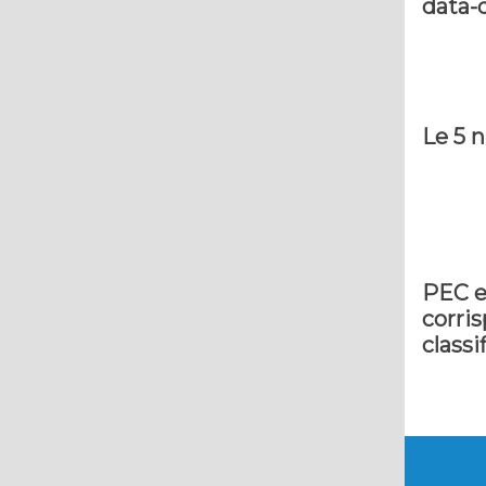
data-d
Le 5 n
PEC e
corri
class