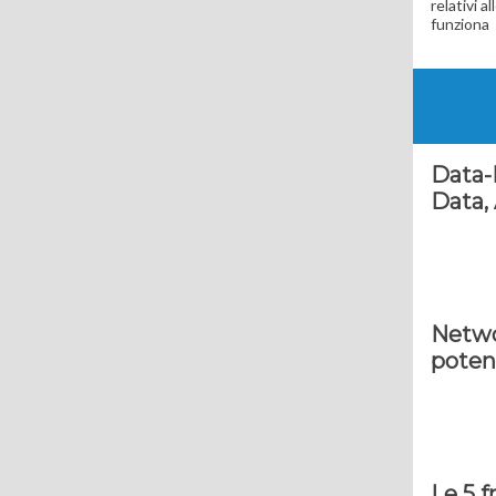
relativi a
funziona
Data-
Data,
Netwo
potenz
Le 5 f