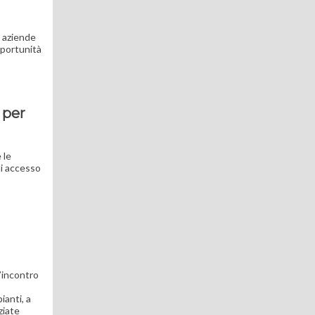
e aziende
opportunità
 per
 le
di accesso
’incontro
ianti, a
ziate