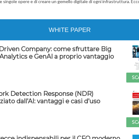
lle singole opere e di creare un gemello digitale di ogni infrastruttura. Ec
WHITE PAPER
Driven Company: come sfruttare Big
 Analytics e GenAI a proprio vantaggio
SC
rk Detection Response (NDR)
iato dall’AI: vantaggi e casi d’uso
SC
recce indispensabili per il CFO moderno.