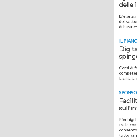
delle 
L'Agenzia
del settor
di busines
IL PIAN
Digit
spinge
Corsi di 
competenz
facilitata
SPONSO
Facil
sull’i
Pierluigi
tra le co
consentono
tutto van