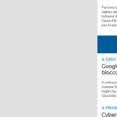
Partono l
siglato d
Infratel, 
Open Fibe
per il re
IL CASO
Google
blocco
Il colosso
stampa fu
negli Usa
Giustizia
IL PRO
Cybers