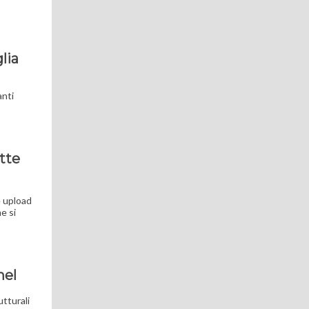
glia
anti
tte
e upload
e si
nel
utturali