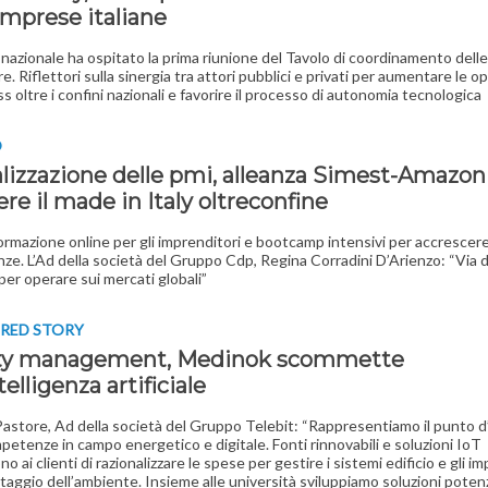
imprese italiane
 nazionale ha ospitato la prima riunione del Tavolo di coordinamento dell
e. Riflettori sulla sinergia tra attori pubblici e privati per aumentare le 
s oltre i confini nazionali e favorire il processo di autonomia tecnologica
O
alizzazione delle pmi, alleanza Simest-Amazon
re il made in Italy oltreconfine
formazione online per gli imprenditori e bootcamp intensivi per accrescere
e. L’Ad della società del Gruppo Cdp, Regina Corradini D’Arienzo: “Via 
 per operare sui mercati globali”
RED STORY
ity management, Medinok scommette
ntelligenza artificiale
 Pastore, Ad della società del Gruppo Telebit: “Rappresentiamo il punto d
mpetenze in campo energetico e digitale. Fonti rinnovabili e soluzioni IoT
 ai clienti di razionalizzare le spese per gestire i sistemi edificio e gli imp
taggio dell’ambiente. Insieme alle università sviluppiamo soluzioni poten