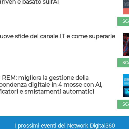
riven e basato sull’AI
SC
uove sfide del canale IT e come superarle
SC
 REM: migliora la gestione della
spondenza digitale in 4 mosse con AI,
ificatori e smistamenti automatici
SC
I prossimi eventi del Network Digital360