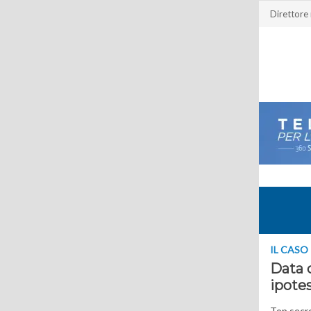
Direttore
IL CASO
Data c
ipotes
Top secre