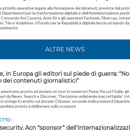
e attività operative legate alla formazione dei detenuti, previste dal prot
ai Dipartimenti per la trasformazione digitale e dell’Amministrazione penit
il Consorzio Asi Caserta, Anie Sit e gli operatori Fastweb, Fibercop, Intred
r, Tim e Vodafone. Il Fondo per la Repubblica digitale lancia un bando da 
inserimento
ALTRE NEWS
, in Europa gli editori sul piede di guerra: “No 
 dei contenuti giornalistici”
 americano pronto ad avviare un test in numerosi Paesi, fra cui l’Italia: gli a
ori da News, Search e Discover. “Decisione unilaterale inaccettabile”. In
 si stringe il cerchio sul dossier Chrome: secondo indiscrezioni il Diparti
 sarebbe pronto a deliberare sullo scorporo
GETTO
ecurity, Acn “sponsor” dell’internazionalizzaz