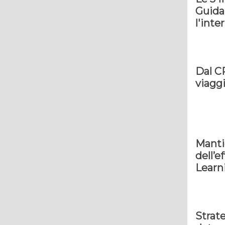
Guida 
l'inte
Dal C
viagg
Manti
dell’e
Learn
Strate