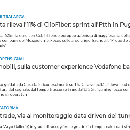
ULTRALARGA
a rileva l’11% di ClioFiber: sprint all’Ftth in Pu
a 625mila euro con Cebf, il fondo europeo azionista di maggioranza della
 company del Mezzogiorno. Focus sulle aree grigie. Brunetti: "Progetto 
vide"
 OPENSIGNAL
mobili, sulla customer experience Vodafone ba
lco guidata da Casalta 8 riconoscimenti su 15. Dalla velocità di download 
rtura del segnale, dal tempo trascorso in modalità 5G al gaming: ecco com
no gli operatori
TTAFORMA
rade, via al monitoraggio data driven dei tun
a "Argo Gallerie", in grado di raccogliere e gestire in tempo reale i dati str