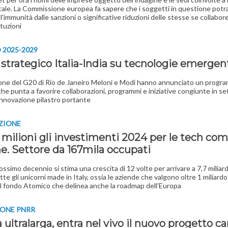
ale. La Commissione europea fa sapere che i soggetti in questione pot
l'immunità dalle sanzioni o significative riduzioni delle stesse se collabo
ituzioni
O 2025-2029
strategico Italia-India su tecnologie emergent
one del G20 di Rio de Janeiro Meloni e Modi hanno annunciato un progr
che punta a favorire collaborazioni, programmi e iniziative congiunte in se
’innovazione pilastro portante
ZIONE
 milioni gli investimenti 2024 per le tech co
ne. Settore da 167mila occupati
rossimo decennio si stima una crescita di 12 volte per arrivare a 7,7 miliard
ette gli unicorni made in Italy, ossia le aziende che valgono oltre 1 miliardo.
l fondo Atomico che delinea anche la roadmap dell’Europa
IONE PNRR
ultralarga, entra nel vivo il nuovo progetto ca