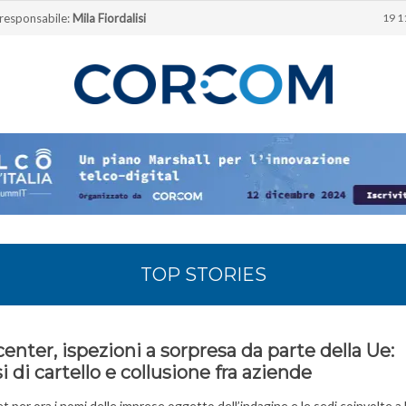
 responsabile:
Mila Fiordalisi
19 1
TOP STORIES
enter, ispezioni a sorpresa da parte della Ue:
i di cartello e collusione fra aziende
t per ora i nomi delle imprese oggetto dell’indagine e le sedi coinvolte a l