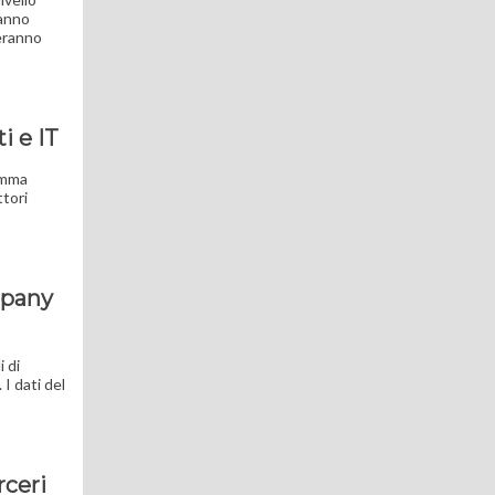
ranno
reranno
i e IT
amma
ttori
mpany
i di
 I dati del
rceri