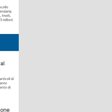
ocollo
enziaria,
, Inwit,
5 milioni
al
rticoli di
tanto
mento di
ione