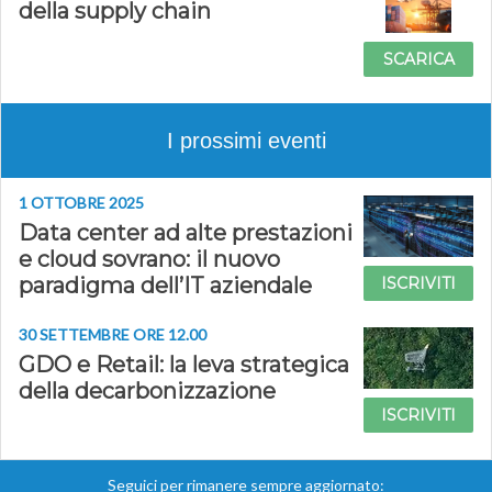
della supply chain
SCARICA
I prossimi eventi
1 OTTOBRE 2025
Data center ad alte prestazioni
e cloud sovrano: il nuovo
paradigma dell’IT aziendale
ISCRIVITI
30 SETTEMBRE ORE 12.00
GDO e Retail: la leva strategica
della decarbonizzazione
ISCRIVITI
Seguici per rimanere sempre aggiornato: