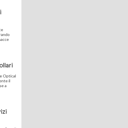
i
te
grando
inacce
llari
ve Optical
nte il
se a
izi