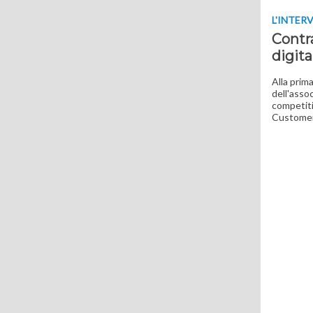
L'INTER
Contr
digita
Alla prima
dell'asso
competitiv
Customer