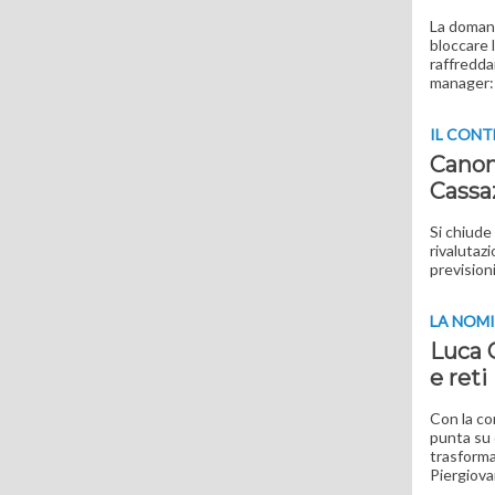
La domand
bloccare 
raffredda
manager: 
IL CON
Canone
Cassa
Si chiude
rivalutazi
prevision
LA NOM
Luca C
e reti
Con la co
punta su 
trasforma
Piergiova