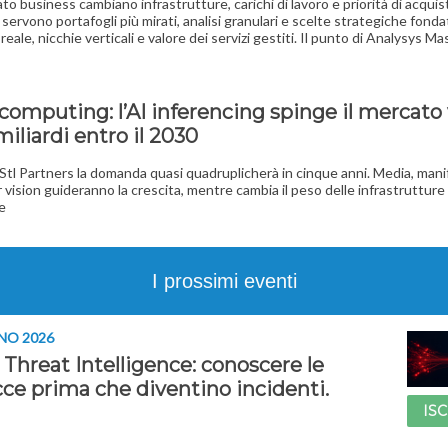
to business cambiano infrastrutture, carichi di lavoro e priorità di acquist
 servono portafogli più mirati, analisi granulari e scelte strategiche fond
eale, nicchie verticali e valore dei servizi gestiti. Il punto di Analysys M
I
computing: l’AI inferencing spinge il mercato
miliardi entro il 2030
tl Partners la domanda quasi quadruplicherà in cinque anni. Media, mani
vision guideranno la crescita, mentre cambia il peso delle infrastrutture
te
I prossimi eventi
NO 2026
Threat Intelligence: conoscere le
ce prima che diventino incidenti.
ISC