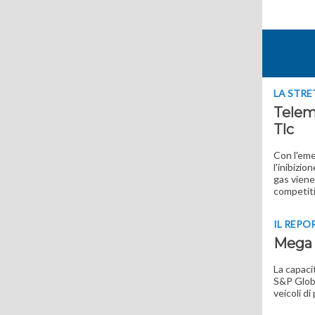
LA STRE
Telema
Tlc
Con l'eme
l'inibizio
gas viene
competiti
IL REPO
Mega d
La capaci
S&P Globa
veicoli di