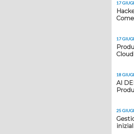
17 GIUG
Hacker
Come d
17 GIUG
Produz
Cloud
18 GIUG
AI DEM
Produ
25 GIUG
Gestio
inizial