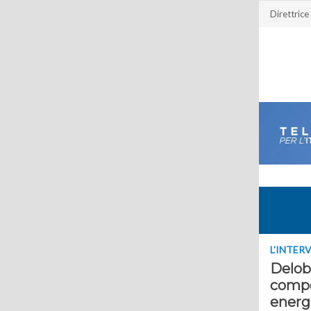
Direttrice
L'INTER
Delobe
compe
energ