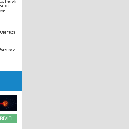
o. Per gli
ate su
ason
 verso
fattura e
RIVITI