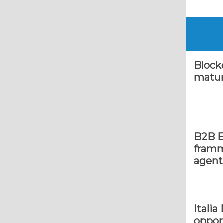
Block
maturi
B2B E
framm
agent
Italia
oppor