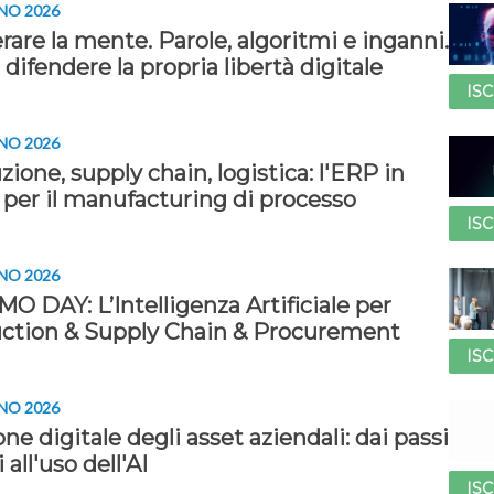
NO 2026
are la mente. Parole, algoritmi e inganni.
ifendere la propria libertà digitale
ISC
NO 2026
ione, supply chain, logistica: l'ERP in
 per il manufacturing di processo
ISC
NO 2026
O DAY: L’Intelligenza Artificiale per
ction & Supply Chain & Procurement
ISC
NO 2026
ne digitale degli asset aziendali: dai passi
i all'uso dell'AI
ISC