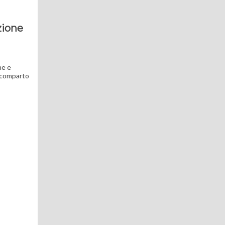
zione
ne e
e comparto