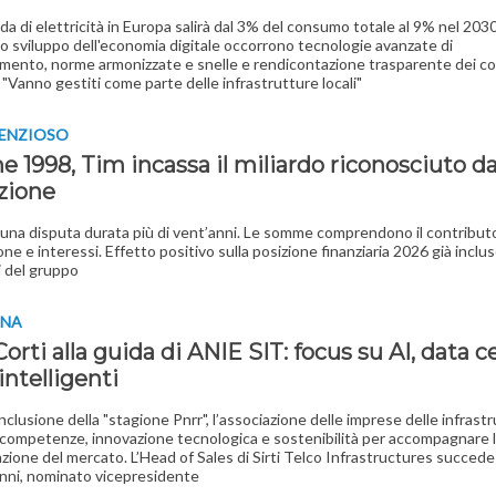
a di elettricità in Europa salirà dal 3% del consumo totale al 9% nel 203
lo sviluppo dell'economia digitale occorrono tecnologie avanzate di
mento, norme armonizzate e snelle e rendicontazione trasparente dei co
"Vanno gestiti come parte delle infrastrutture locali"
TENZIOSO
 1998, Tim incassa il miliardo riconosciuto da
zione
 una disputa durata più di vent’anni. Le somme comprendono il contribut
one e interessi. Effetto positivo sulla posizione finanziaria 2026 già inclus
i del gruppo
INA
orti alla guida di ANIE SIT: focus su AI, data c
 intelligenti
nclusione della "stagione Pnrr", l’associazione delle imprese delle infrastr
competenze, innovazione tecnologica e sostenibilità per accompagnare 
zione del mercato. L’Head of Sales di Sirti Telco Infrastructures succede 
nni, nominato vicepresidente