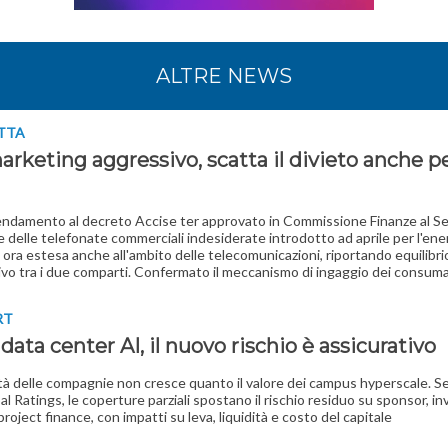
ALTRE NEWS
TTA
rketing aggressivo, scatta il divieto anche pe
ndamento al decreto Accise ter approvato in Commissione Finanze al S
ne delle telefonate commerciali indesiderate introdotto ad aprile per l'ener
 ora estesa anche all'ambito delle telecomunicazioni, riportando equilibri
vo tra i due comparti. Confermato il meccanismo di ingaggio dei consuma
RT
ata center AI, il nuovo rischio è assicurativo
tà delle compagnie non cresce quanto il valore dei campus hyperscale. 
l Ratings, le coperture parziali spostano il rischio residuo su sponsor, inv
 project finance, con impatti su leva, liquidità e costo del capitale