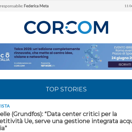
 responsabile:
Federica Meta
11 0
TOP STORIES
VISTA
lle (Grundfos): “Data center critici per la
titività Ue, serve una gestione integrata acq
ia”