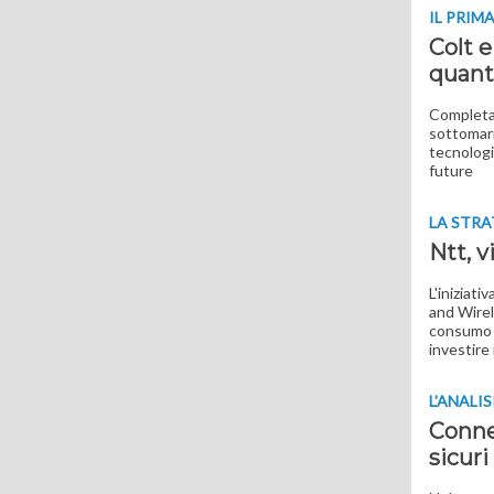
IL PRIM
Colt e
quanti
Completat
sottomari
tecnologi
future
LA STRA
Ntt, v
L'iniziat
and Wirel
consumo e
investire
L'ANALIS
Connet
sicuri