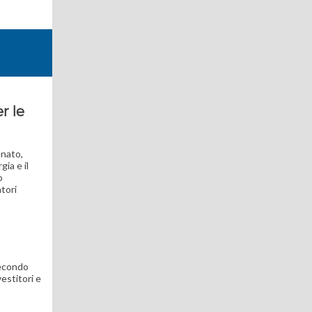
r le
enato,
gia e il
o
tori
Secondo
estitori e