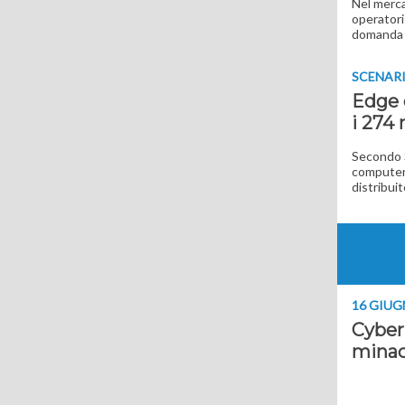
Nel merca
operatori
domanda r
SCENAR
Edge 
i 274 
Secondo S
computer 
distribui
16 GIUG
Cyber 
minac