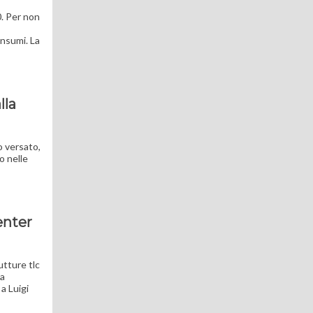
0. Per non
nsumi. La
lla
o versato,
o nelle
enter
utture tlc
la
a Luigi