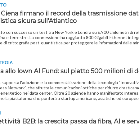
ATO
 Ciena firmano il record della trasmissione dat
stica sicura sull’Atlantico
o con successo un test tra New York e Londra su 6.900 chilometri di re
na e terrestre. La connessione ha raggiunto 800 Gigabit Ethernet inte
e di crittografia post-quantistica per proteggere le informazioni dalle m
TEGIA
ia allo Iown AI Fund: sul piatto 500 milioni di do
iva supporta l'adozione e la commercializzazione della tecnologia "Innovati
ess Network", che sfrutta le comunicazioni ottiche per ridurre drasticame
nergetico nei data center. Oltre 20 aziende hanno manifestato interes
 nella piattaforma che punterà a startup americane, asiatiche ed europee
I
tività B2B: la crescita passa da fibra, AI e serv