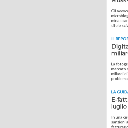
Musk-T
Gli avvoc
microblog
minaccian
titolo sci
IL REPO
Digita
miliar
La fotogr
mercato m
miliardi d
problema 
LA GUID
E-fatt
luglio
In una ci
sanzioni a
fatturazio