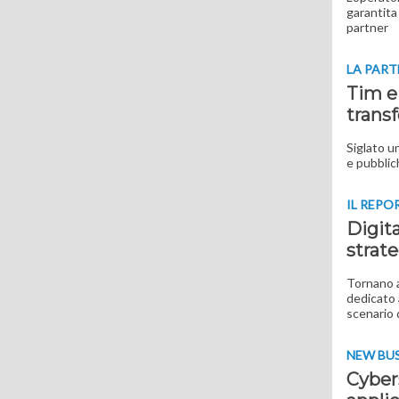
garantita 
partner
LA PART
Tim e 
trans
Siglato u
e pubblic
IL REPO
Digita
strate
Tornano a
dedicato 
scenario 
NEW BUS
Cybers