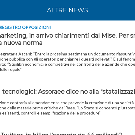
ALTRE NEWS
REGISTRO OPPOSIZIONI
arketing, in arrivo chiarimenti dal Mise. Per 
rà nuova norma
egretaria Ascani: “Entro la prossima settimana un documento riassuntiv
one pubblica con gli operatori per chiarire i quesiti sollevati”. E sul fen
alità: “Squilibri economici e competitivi nei confronti delle aziende che op
delle regole”
i tecnologici: Assoraee dice no alla “statalizzaz
zione contraria all’emendamento che prevede la creazione di una società
ione delle materie prime critiche dai Raee. "Lo Stato si concentri piuttost
 esistenti, controlli e semplificazione delle procedure"