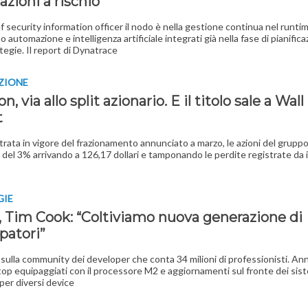
azioni a rischio
ef security information officer il nodo è nella gestione continua nel runti
 automazione e intelligenza artificiale integrati già nella fase di pianific
tegie. Il report di Dynatrace
ZIONE
, via allo split azionario. E il titolo sale a Wall
t
trata in vigore del frazionamento annunciato a marzo, le azioni del grupp
 del 3% arrivando a 126,17 dollari e tamponando le perdite registrate da i
GIE
, Tim Cook: “Coltiviamo nuova generazione di
patori”
i sulla community dei developer che conta 34 milioni di professionisti. An
top equipaggiati con il processore M2 e aggiornamenti sul fronte dei sis
 per diversi device