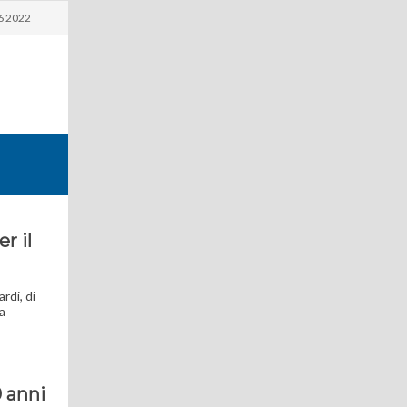
6 2022
r il
rdi, di
 a
0 anni