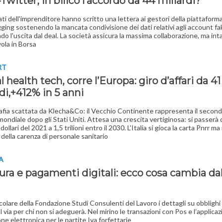
witter, in bilico l’accordo da 44 miliardi?
ati dell'imprenditore hanno scritto una lettera ai gestori della piattaforma
ging sostenendo la mancata condivisione dei dati relativi agli account fa
do l'uscita dal deal. La società assicura la massima collaborazione, ma inta
vola in Borsa
RT
l health tech, corre l’Europa: giro d’affari da 41
di,+412% in 5 anni
afia scattata da Klecha&Co: il Vecchio Continente rappresenta il secon
ondiale dopo gli Stati Uniti. Attesa una crescita vertiginosa: si passerà
i dollari del 2021 a 1,5 trilioni entro il 2030. L'Italia si gioca la carta Pnrr ma 
della carenza di personale sanitario
A
ura e pagamenti digitali: ecco cosa cambia dal
rcolare della Fondazione Studi Consulenti del Lavoro i dettagli su obblighi
l via per chi non si adeguerà. Nel mirino le transazioni con Pos e l’applicaz
ne elettronica per le partite Iva forfettarie