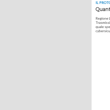
IL PROT
Quant
Regione L
Trasmissio
quale spe
cybersic