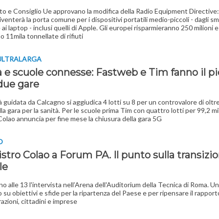
o e Consiglio Ue approvano la modifica della Radio Equipment Directive
venterà la porta comune per i dispositivi portatili medio-piccoli - dagli 
e ai laptop - inclusi quelli di Apple. Gli europei risparmieranno 250 milioni e
 11mila tonnellate di rifiuti
ULTRALARGA
à e scuole connesse: Fastweb e Tim fanno il p
 due gare
à guidata da Calcagno si aggiudica 4 lotti su 8 per un controvalore di oltr
lla gara per la sanità. Per le scuole prima Tim con quattro lotti per 99,2 mili
Colao annuncia per fine mese la chiusura della gara 5G
O
istro Colao a Forum PA. Il punto sulla transizi
le
no alle 13 l'intervista nell’Arena dell'Auditorium della Tecnica di Roma. Un
 su obiettivi e sfide per la ripartenza del Paese e per ripensare il rapport
azioni, cittadini e imprese