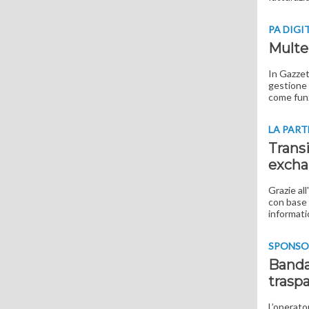
PA DIGI
Multe 
In Gazzet
gestione 
come fun
LA PART
Transi
excha
Grazie al
con base 
informati
SPONSO
Banda 
trasp
L’operato