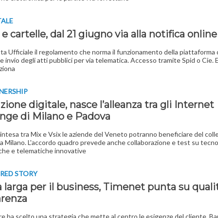
TALE
e cartelle, dal 21 giugno via alla notifica online
ta Ufficiale il regolamento che norma il funzionamento della piattaforma 
e invio degli atti pubblici per via telematica. Accesso tramite Spid o Cie.
ziona
NERSHIP
zione digitale, nasce l’alleanza tra gli Internet
nge di Milano e Padova
l'intesa tra Mix e Vsix le aziende del Veneto potranno beneficiare del co
a Milano. L'accordo quadro prevede anche collaborazione e test su tecno
che e telematiche innovative
RED STORY
larga per il business, Timenet punta su quali
arenza
re ha scelto una strategia che mette al centro le esigenze del cliente. B