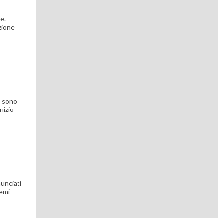
me.
azione
o sono
nizio
nunciati
temi