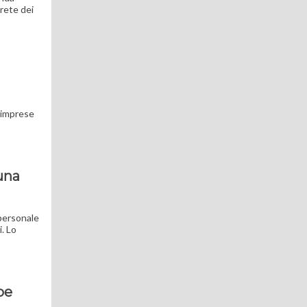
 rete dei
i imprese
 una
 personale
. Lo
pe