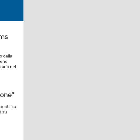
sms
o della
omeno
erano nel
ione”
 pubblica
o su