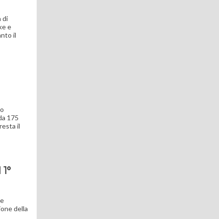
 di
ke e
nto il
do
 da 175
resta il
 1°
 e
ione della