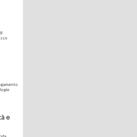
di
 Ecco
llegamento
logie
tà e
anda