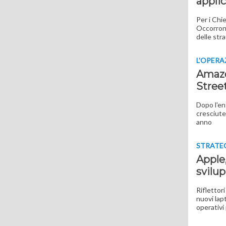
applic
Per i Chi
Occorrono
delle stra
L'OPERA
Amazon
Stree
Dopo l'en
cresciute
anno
STRATE
Apple
svilup
Riflettor
nuovi lap
operativi