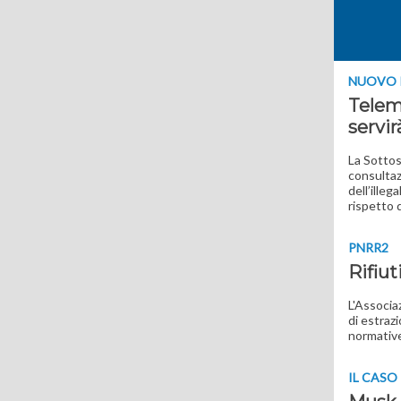
NUOVO 
Telem
servi
La Sottos
consultazi
dell’illeg
rispetto 
PNRR2
Rifiut
L'Associa
di estraz
normative
IL CASO