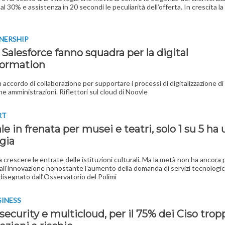
al 30% e assistenza in 20 secondi le peculiarità dell’offerta. In crescita la
NERSHIP
Salesforce fanno squadra per la digital
formation
n accordo di collaborazione per supportare i processi di digitalizzazione d
he amministrazioni. Riflettori sul cloud di Noovle
RT
le in frenata per musei e teatri, solo 1 su 5 ha
gia
 crescere le entrate delle istituzioni culturali. Ma la metà non ha ancora
all’innovazione nonostante l’aumento della domanda di servizi tecnologici
disegnato dall’Osservatorio del Polimi
INESS
ecurity e multicloud, per il 75% dei Ciso trop