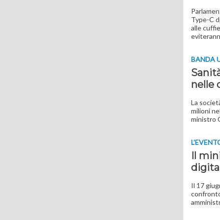
Parlament
Type-C di
alle cuffi
eviteranno
BANDA 
Sanit
nelle
La societ
milioni ne
ministro 
L'EVENT
Il min
digita
Il 17 giug
confronto
amministr