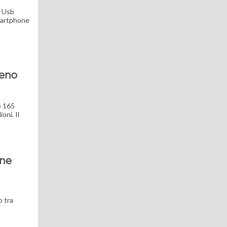
: Usb
smartphone
ieno
e 165
oni. Il
one
o tra