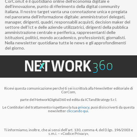
CorCom.it è il quotidiano online dell’economia digitale e
dell’innovazione, punto di riferimento della digital community
italiana. Il nostro target vanta una connotazione unica e pregiata
nel panorama dell’informazione digitale: amministratori delegati,
manager, dirigenti, quadri, responsabili acquisti, decision maker del
settore dell’Ict e delle aziende utilizzatrici, dirigenti della pubblica
amministrazione centrale e periferica, rappresentanti delle
istituzioni, politici, mondo accademico, professionisti, giornalisti.
Nella newsletter quotidiana tutte le news e gli approfondimenti
del giorno.
Ricevi questa comunicazione perché ti sei iscritto/a alla Newsletter editoriale di
CorCom,
parte del NetworkDigital360 ed edita da ICTandStrategy S.r.l.
Le Contitolari del trattamento rispettano la tua
privacy
, puoi disiscriverti da questa
newsletter
cliccando qui.
Ti informiamo, inoltre, che ai sensi dell’art. 130, comma 4, del D.lgs. 196/2003 e
s.m.i. – «Codice Privacy»,