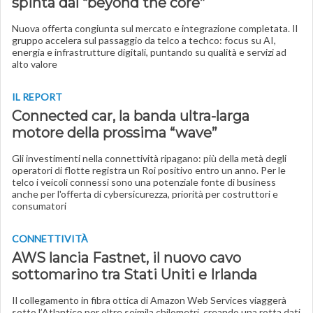
spinta dal “beyond the core”
Nuova offerta congiunta sul mercato e integrazione completata. Il
gruppo accelera sul passaggio da telco a techco: focus su AI,
energia e infrastrutture digitali, puntando su qualità e servizi ad
alto valore
IL REPORT
Connected car, la banda ultra-larga
motore della prossima “wave”
Gli investimenti nella connettività ripagano: più della metà degli
operatori di flotte registra un Roi positivo
entro un anno. Per le
telco i veicoli connessi sono una potenziale fonte di business
anche per l'offerta di cybersicurezza, priorità per costruttori e
consumatori
CONNETTIVITÀ
AWS lancia Fastnet, il nuovo cavo
sottomarino tra Stati Uniti e Irlanda
Il collegamento in fibra ottica di Amazon Web Services viaggerà
sotto l’Atlantico per oltre seimila chilometri, creando una rotta dati