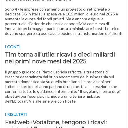
Sono 47 le imprese con almeno un progetto di reti private o
dedicate 5G in Italia; la spesa vale 10,5 milioni di euro nel 2025 e
aumenta la quota dei fondi privati. Ma è ancora esigua la
percentuale di aziende che usa la connettività come leva di
innovazione: la maggior parte punta a minimizzare i costi. Le telco
devono spingere su use case e business transformation dei clienti
I CONTI
Tim torna all’utile: ricavi a dieci miliardi
nei primi nove mesi del 2025
Il gruppo guidato da Pietro Labriola rafforza la traiettoria di
crescita determinata dal buon andamento del business sia sul
mercato domestico sia su quello brasiliano. Le previsioni per
l'ultimo scorcio dell'anno parlano di una netta accelerazione che
conferma tutte le guidance. Intermonte: “Il raggiungimento degli
obiettivi per l'esercizio richiederà un ulteriore rimbalzo
dell'Ebitdaal”. Via alle sinergie con Poste
I RISULTATI
Fastweb+Vodafone, tengono i ricavi: