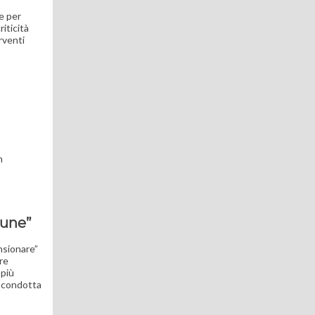
le per
iticità
rventi
n
mune”
nsionare”
are
 più
e condotta