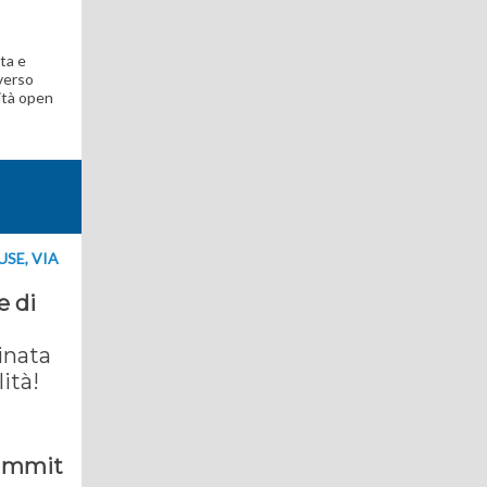
ata e
averso
lità open
USE, VIA
e di
inata
lità!
summit