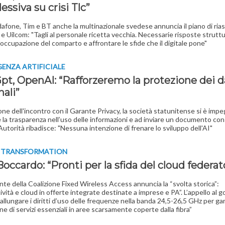
ssiva su crisi Tlc”
fone, Tim e BT anche la multinazionale svedese annuncia il piano di ria
l e Uilcom: "Tagli al personale ricetta vecchia. Necessarie risposte struttu
l'occupazione del comparto e affrontare le sfide che il digitale pone"
GENZA ARTIFICIALE
pt, OpenAI: “Rafforzeremo la protezione dei d
ali”
one dell'incontro con il Garante Privacy, la società statunitense si è imp
e la trasparenza nell’uso delle informazioni e ad inviare un documento con
'Autorità ribadisce: "Nessuna intenzione di frenare lo sviluppo dell'AI"
L TRANSFORMATION
occardo: “Pronti per la sfida del cloud federat
ente della Coalizione Fixed Wireless Access annuncia la “svolta storica”:
vità e cloud in offerte integrate destinate a imprese e PA”. L’appello al 
allungare i diritti d’uso delle frequenze nella banda 24,5-26,5 GHz per ga
ne di servizi essenziali in aree scarsamente coperte dalla fibra”