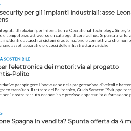
O
ecurity per gli impianti industriali: asse Leo
ens
ntegrata di soluzioni per Information e Operational Technology. Sinergie
e e competenze attraverso un catalogo di corsi ad hoc. Si punta a rafforz
a a incidenti e attacchi ai sistemi di automazione e connettività che moni
onano asset, apparati e processi delle infrastrutture critiche
À SOSTENIBILE
er l’elettronica dei motori: via al progetto
ntis-Polito
niziative per spingere l’innovazione nella progettazione di veicoli e batter
 green transition. Il rettore del Politecnico, Guido Saracco: “Sviluppo tec
e per il nostro tessuto economico e preziose opportunità di formazione p
RS
one Spagna in vendita? Spunta offerta da 4 mi