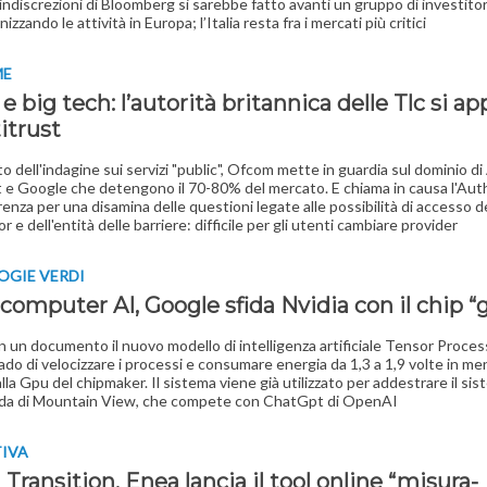
ndiscrezioni di Bloomberg si sarebbe fatto avanti un gruppo di investitori
nizzando le attività in Europa; l’Italia resta fra i mercati più critici
ME
e big tech: l’autorità britannica delle Tlc si ap
titrust
to dell'indagine sui servizi "public", Ofcom mette in guardia sul dominio d
 e Google che detengono il 70-80% del mercato. E chiama in causa l'Auth
renza per una disamina delle questioni legate alle possibilità di accesso d
 e dell'entità delle barriere: difficile per gli utenti cambiare provider
OGIE VERDI
computer AI, Google sfida Nvidia con il chip “
in un documento il nuovo modello di intelligenza artificiale Tensor Proces
rado di velocizzare i processi e consumare energia da 1,3 a 1,9 volte in me
alla Gpu del chipmaker. Il sistema viene già utilizzato per addestrare il si
enda di Mountain View, che compete con ChatGpt di OpenAI
TIVA
Transition, Enea lancia il tool online “misura-