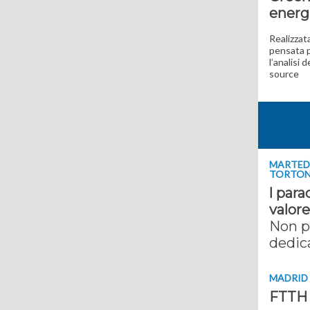
energ
Realizzata
pensata p
l’analisi 
source
MARTEDÌ
TORTON
l par
valore
Non p
dedica
MADRID |
FTTH 