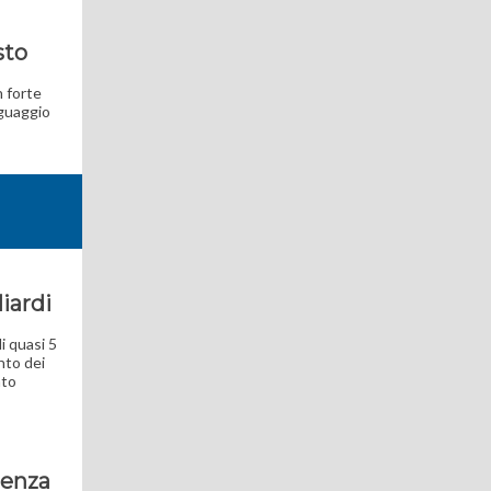
sto
n forte
nguaggio
liardi
i quasi 5
nto dei
ato
rtenza