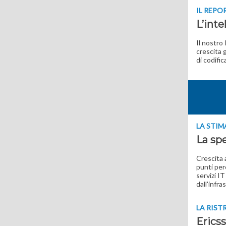
IL REPO
L’inte
Il nostro
crescita g
di codifi
LA STIM
La spe
Crescita 
punti per
servizi I
dall'infr
LA RIS
Ericss