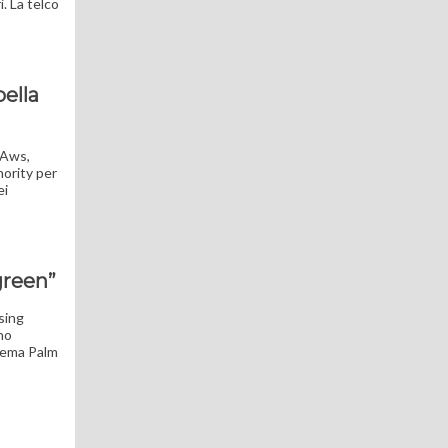
. La telco
pella
i Aws,
ority per
ei
green”
sing
no
stema Palm