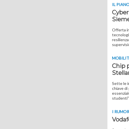
IL PIAN
Cybers
Siem
Offerta i
tecnologi
resilienz
supervisi
MOBILIT
Chip p
Stella
Sette le i
chiave di
essenzial
studenti”
I RUMO
Vodaf