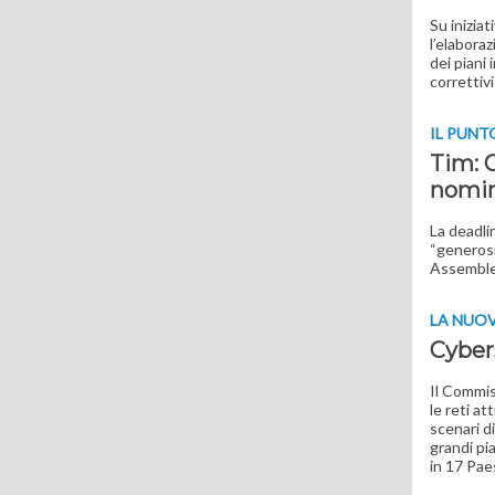
Su inizia
l’elaboraz
dei piani
correttiv
IL PUNT
Tim: C
nomin
La deadli
“generosi”
Assemblea
LA NUOV
Cyber
Il Commis
le reti at
scenari d
grandi pi
in 17 Pae