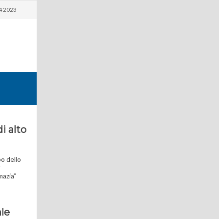
4 2023
i alto
po dello
r
mazia”
ale