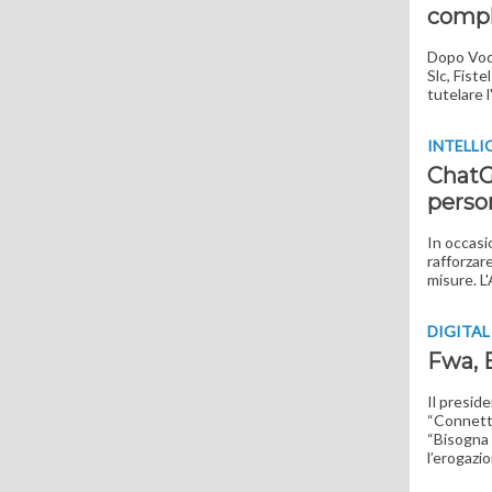
comple
Dopo Voda
Slc, Fiste
tutelare 
INTELLI
ChatG
person
In occasi
rafforzar
misure. L
DIGITA
Fwa, B
Il presid
“Connetti
“Bisogna 
l’erogazio