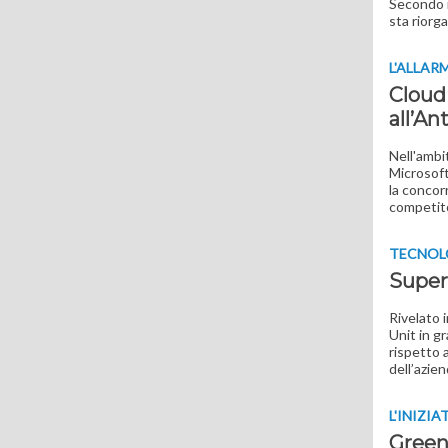
Secondo i
sta riorga
L'ALLAR
Cloud 
all’An
Nell'ambi
Microsoft
la concor
competitor
TECNOL
Super
Rivelato 
Unit in g
rispetto 
dell’azi
L'INIZIA
Green 