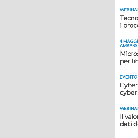
WEBINAR 
Tecnol
i proc
4 MAGGI
AMBAS
Micro
per li
EVENTO I
Cyber
cyber
WEBINAR 
Il val
dati 