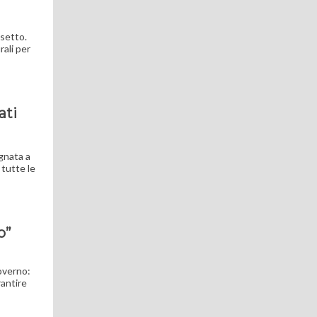
ssetto.
rali per
ati
egnata a
 tutte le
o”
governo:
rantire