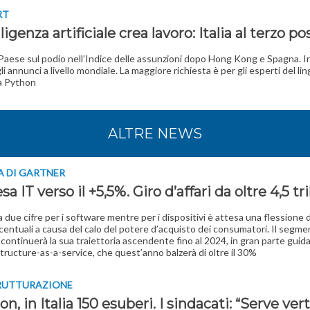
RT
lligenza artificiale crea lavoro: Italia al terzo po
 Paese sul podio nell’Indice delle assunzioni dopo Hong Kong e Spagna. I
li annunci a livello mondiale. La maggiore richiesta è per gli esperti del li
ca Python
ALTRE NEWS
A DI GARTNER
sa IT verso il +5,5%. Giro d’affari da oltre 4,5 tri
a due cifre per i software mentre per i dispositivi è attesa una flessione d
centuali a causa del calo del potere d’acquisto dei consumatori. Il segme
T continuerà la sua traiettoria ascendente fino al 2024, in gran parte guid
astructure-as-a-service, che quest’anno balzerà di oltre il 30%
TRUTTURAZIONE
on, in Italia 150 esuberi. I sindacati: “Serve ve