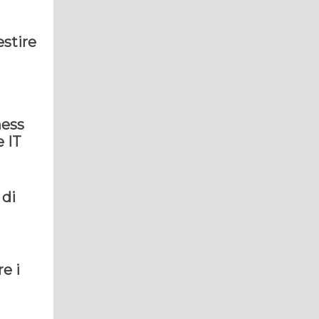
estire
ness
e IT
 di
e i