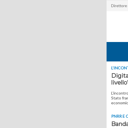
Direttore
L’INCON
Digita
livello
L'incontr
Stato fra
economici
PNRR E 
Banda 