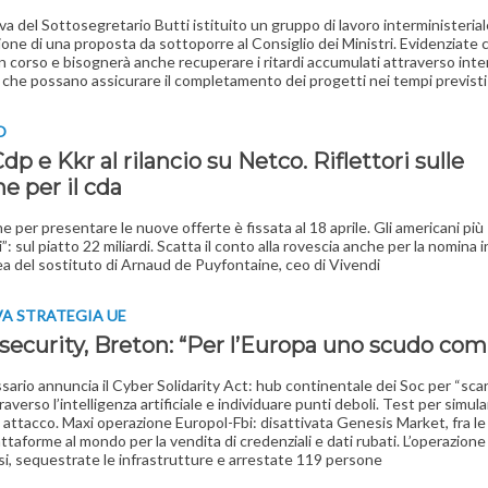
tiva del Sottosegretario Butti istituito un gruppo di lavoro interministeria
ione di una proposta da sottoporre al Consiglio dei Ministri. Evidenziate cr
 in corso e bisognerà anche recuperare i ritardi accumulati attraverso inte
i che possano assicurare il completamento dei progetti nei tempi previsti
O
dp e Kkr al rilancio su Netco. Riflettori sulle
e per il cda
ne per presentare le nuove offerte è fissata al 18 aprile. Gli americani più
: sul piatto 22 miliardi. Scatta il conto alla rovescia anche per la nomina i
 del sostituto di Arnaud de Puyfontaine, ceo di Vivendi
A STRATEGIA UE
security, Breton: “Per l’Europa uno scudo co
sario annuncia il Cyber Solidarity Act: hub continentale dei Soc per “sca
traverso l’intelligenza artificiale e individuare punti deboli. Test per simul
i attacco. Maxi operazione Europol-Fbi: disattivata Genesis Market, fra le
attaforme al mondo per la vendita di credenziali e dati rubati. L’operazion
si, sequestrate le infrastrutture e arrestate 119 persone