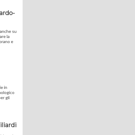
nardo-
 anche su
are la
torano e
ie in
nologico
er gli
liardi