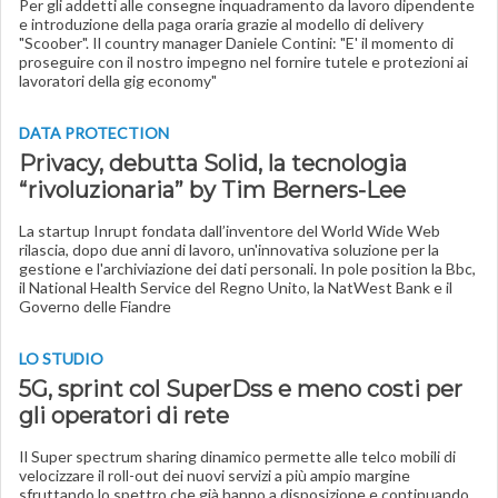
Per gli addetti alle consegne inquadramento da lavoro dipendente
e introduzione della paga oraria grazie al modello di delivery
"Scoober". Il country manager Daniele Contini: "E' il momento di
proseguire con il nostro impegno nel fornire tutele e protezioni ai
lavoratori della gig economy"
DATA PROTECTION
Privacy, debutta Solid, la tecnologia
“rivoluzionaria” by Tim Berners-Lee
La startup Inrupt fondata dall’inventore del World Wide Web
rilascia, dopo due anni di lavoro, un'innovativa soluzione per la
gestione e l'archiviazione dei dati personali. In pole position la Bbc,
il National Health Service del Regno Unito, la NatWest Bank e il
Governo delle Fiandre
LO STUDIO
5G, sprint col SuperDss e meno costi per
gli operatori di rete
Il Super spectrum sharing dinamico permette alle telco mobili di
velocizzare il roll-out dei nuovi servizi a più ampio margine
sfruttando lo spettro che già hanno a disposizione e continuando