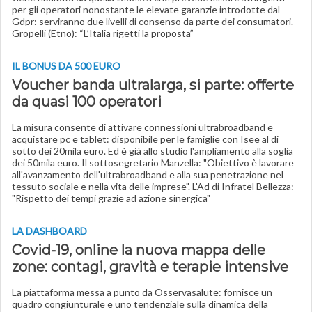
per gli operatori nonostante le elevate garanzie introdotte dal
Gdpr: serviranno due livelli di consenso da parte dei consumatori.
Gropelli (Etno): “L’Italia rigetti la proposta”
IL BONUS DA 500 EURO
Voucher banda ultralarga, si parte: offerte
da quasi 100 operatori
La misura consente di attivare connessioni ultrabroadband e
acquistare pc e tablet: disponibile per le famiglie con Isee al di
sotto dei 20mila euro. Ed è già allo studio l'ampliamento alla soglia
dei 50mila euro. Il sottosegretario Manzella: "Obiettivo è lavorare
all'avanzamento dell'ultrabroadband e alla sua penetrazione nel
tessuto sociale e nella vita delle imprese". L'Ad di Infratel Bellezza:
"Rispetto dei tempi grazie ad azione sinergica"
LA DASHBOARD
Covid-19, online la nuova mappa delle
zone: contagi, gravità e terapie intensive
La piattaforma messa a punto da Osservasalute: fornisce un
quadro congiunturale e uno tendenziale sulla dinamica della