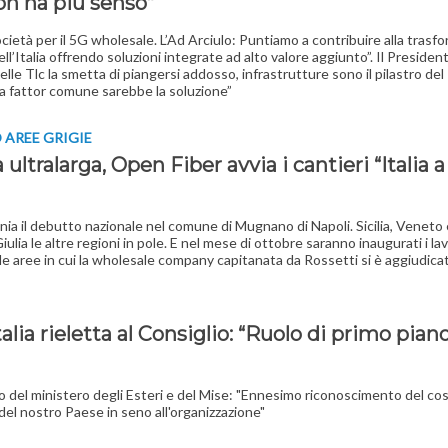
on ha più senso”
società per il 5G wholesale. L’Ad Arciulo: Puntiamo a contribuire alla trasf
ell’Italia offrendo soluzioni integrate ad alto valore aggiunto”. Il President
elle Tlc la smetta di piangersi addosso, infrastrutture sono il pilastro del
a fattor comune sarebbe la soluzione”
O AREE GRIGIE
ultralarga, Open Fiber avvia i cantieri “Italia a 
ia il debutto nazionale nel comune di Mugnano di Napoli. Sicilia, Veneto e
ulia le altre regioni in pole. E nel mese di ottobre saranno inaugurati i lav
le aree in cui la wholesale company capitanata da Rossetti si è aggiudicat
’Italia rieletta al Consiglio: “Ruolo di primo pian
o del ministero degli Esteri e del Mise: "Ennesimo riconoscimento del co
el nostro Paese in seno all'organizzazione"