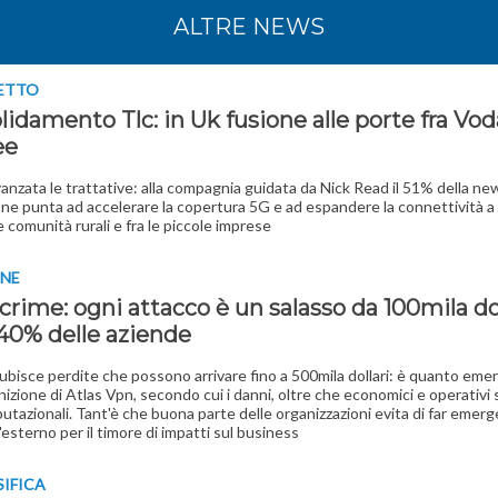
ALTRE NEWS
SETTO
idamento Tlc: in Uk fusione alle porte fra Vo
ee
vanzata le trattative: alla compagnia guidata da Nick Read il 51% della ne
one punta ad accelerare la copertura 5G e ad espandere la connettività 
e comunità rurali e fra le piccole imprese
INE
rime: ogni attacco è un salasso da 100mila dol
 40% delle aziende
subisce perdite che possono arrivare fino a 500mila dollari: è quanto eme
nizione di Atlas Vpn, secondo cui i danni, oltre che economici e operativi
utazionali. Tant'è che buona parte delle organizzazioni evita di far emerg
l'esterno per il timore di impatti sul business
SIFICA