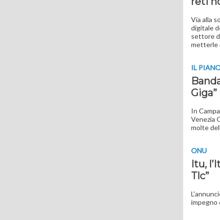
reti n
Via alla 
digitale d
settore d
metterle 
IL PIAN
Banda 
Giga”
In Campan
Venezia Gi
molte del
ONU
Itu, l
Tlc”
L'annunci
impegno d