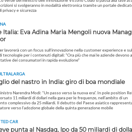
sco verde del ministro dell'Innovazione Vittorio Colao si passa alla fase at
crizioni si svolgeranno in modalità elettronica tramite un portale dedicat
di privacy e sicurezza
INA
 Italia: Eva Adina Maria Mengoli nuova Manag
tor
r lavorerà con un focus sull’innovazione nella customer experience e sul
di tecnologie per i contenuti digitali: "Ora più che mai le aziende devono 
ttative dei consumatori in rapida evoluzione"
ULTRALARGA
glio del nastro in India: giro di boa mondiale
ministro Narendra Modi: “Un passo verso la nuova era”. In pole position Rel
rsato 11 miliardi di dollari nella gara per le frequenze, nell'ambito di un
nto complessivo da 25 miliardi. Il debutto del Paese asiatico rappresenta
ratore verso l’adozione globale della quinta generazione mobile
TED CAR
ye punta al Nasdaq, Ipo da 50 miliardi di dolla