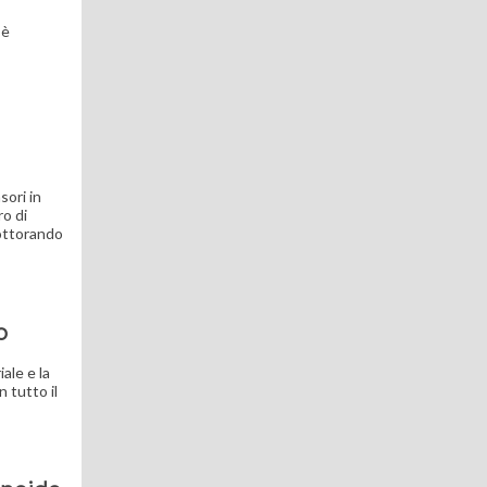
 è
sori in
ro di
dottorando
o
ale e la
 tutto il