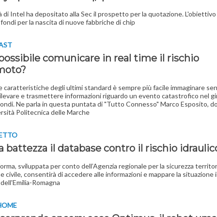
 di Intel ha depositato alla Sec il prospetto per la quotazione. L'obiettivo
fondi per la nascita di nuove fabbriche di chip
AST
 possibile comunicare in real time il rischio
moto?
le caratteristiche degli ultimi standard è sempre più facile immaginare sen
rilevare e trasmettere informazioni riguardo un evento catastrofico nel gi
ondi. Ne parla in questa puntata di "Tutto Connesso" Marco Esposito, 
ersità Politecnica delle Marche
GETTO
 battezza il database contro il rischio idraulic
orma, sviluppata per conto dell’Agenzia regionale per la sicurezza territori
 civile, consentirà di accedere alle informazioni e mappare la situazione in
o dell'Emilia-Romagna
HOME