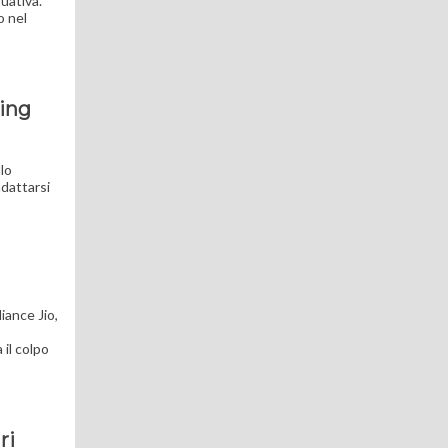
tuativa.
o nel
ing
lo
adattarsi
iance Jio,
 il colpo
ri