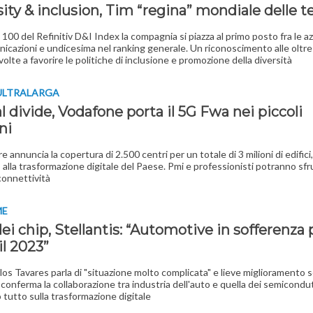
ity & inclusion, Tim “regina” mondiale delle t
 100 del Refinitiv D&I Index la compagnia si piazza al primo posto fra le a
icazioni e undicesima nel ranking generale. Un riconoscimento alle oltr
 volte a favorire le politiche di inclusione e promozione della diversità
ULTRALARGA
l divide, Vodafone porta il 5G Fwa nei piccoli
ni
e annuncia la copertura di 2.500 centri per un totale di 3 milioni di edific
alla trasformazione digitale del Paese. Pmi e professionisti potranno sfru
onnettività
ME
dei chip, Stellantis: “Automotive in sofferenza 
il 2023”
rlos Tavares parla di "situazione molto complicata" e lieve miglioramento s
conferma la collaborazione tra industria dell'auto e quella dei semicondut
tutto sulla trasformazione digitale