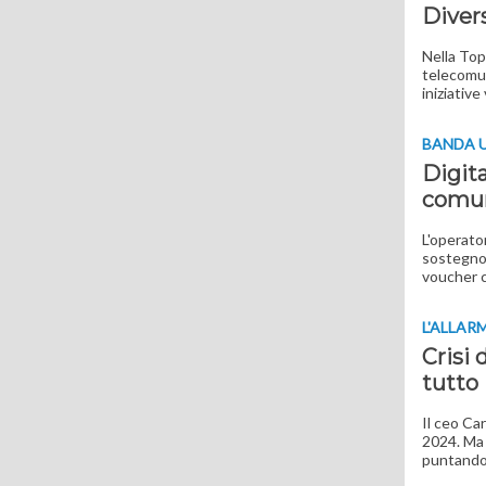
Divers
Nella Top
telecomun
iniziative
BANDA 
Digita
comu
L'operator
sostegno 
voucher c
L'ALLAR
Crisi 
tutto 
Il ceo Ca
2024. Ma 
puntando 