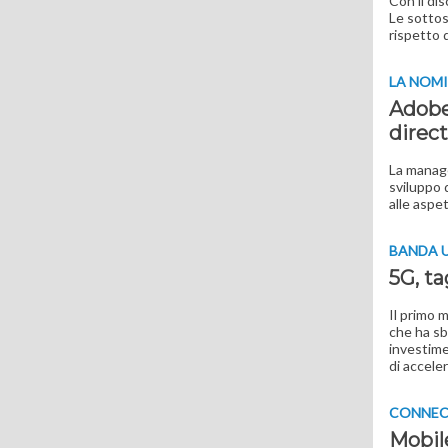
Con il di
Le sottos
rispetto 
LA NOM
Adobe
direc
La manage
sviluppo 
alle aspe
BANDA 
5G, ta
Il primo 
che ha sbo
investime
di accele
CONNEC
Mobile