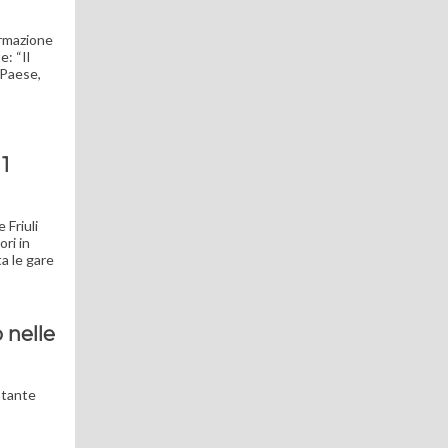
ormazione
e: “Il
 Paese,
1
 Friuli
ori in
a le gare
o nelle
stante