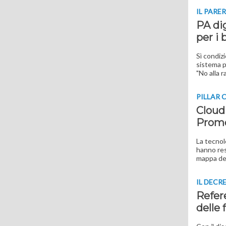
IL PARE
PA dig
per i
Sì condizi
sistema p
"No alla r
PILLAR
Cloud
Prome
La tecnolo
hanno reso
mappa dei
IL DECR
Refere
delle 