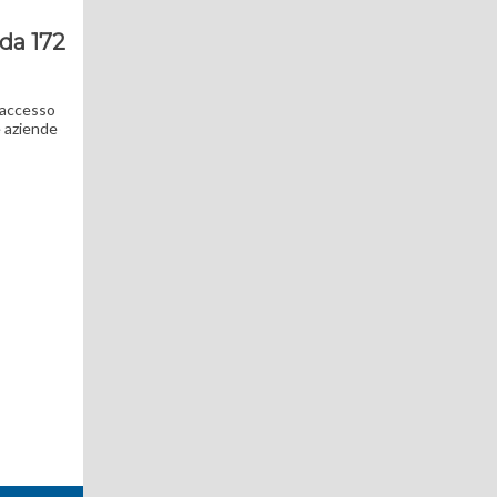
 da 172
’accesso
e aziende