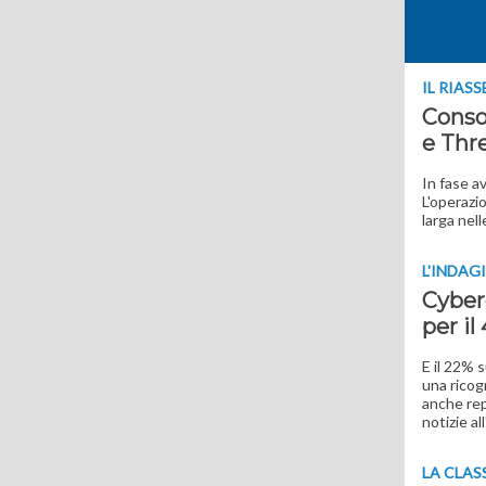
IL RIAS
Consol
e Thr
In fase a
L'operazi
larga nell
L'INDAG
Cyberc
per il
E il 22% 
una ricog
anche rep
notizie al
LA CLAS