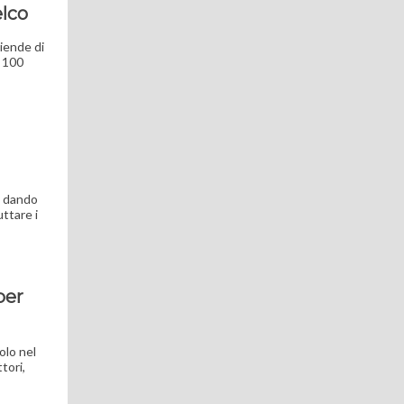
elco
ziende di
e 100
i, dando
ttare i
per
olo nel
tori,