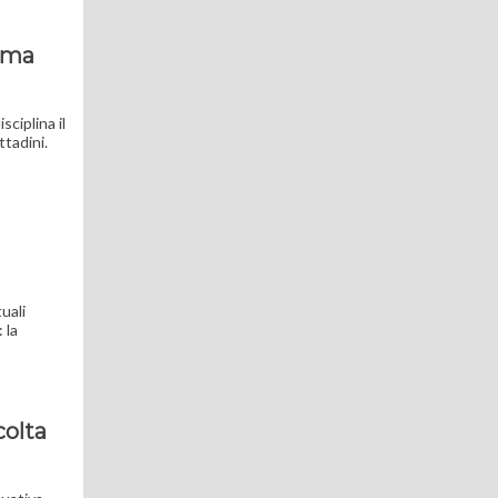
orma
sciplina il
ttadini.
uali
 la
colta