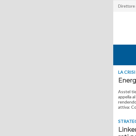
Direttore
LA CRISI
Energi
Asstel ti
appella a
rendendo s
attiva: C
STRATE
Linke