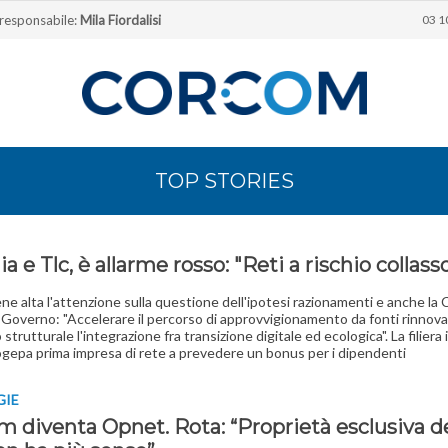
 responsabile:
Mila Fiordalisi
03 1
TOP STORIES
a e Tlc, è allarme rosso: "Reti a rischio collass
ene alta l'attenzione sulla questione dell'ipotesi razionamenti e anche la C
l Governo: "Accelerare il percorso di approvvigionamento da fonti rinnovab
trutturale l'integrazione fra transizione digitale ed ecologica". La filiera 
ogepa prima impresa di rete a prevedere un bonus per i dipendenti
GIE
m diventa Opnet. Rota: “Proprietà esclusiva de