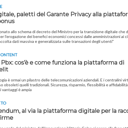
RE
itale, paletti del Garante Privacy alla piattaf
 bonus
onato allo schema di decreto del Ministro per la transizione digitale che di
er l’erogazione dei benefici economici concessi dalle amministrazioni ai ci
accolta dati massiva e generalizzata sulle transazioni degli utenti"
 CONTENT
 Pbx: cos’è e come funziona la piattaforma di
lit
gia è ormai un pilastro delle telecomunicazioni aziendali. E i centralini virt
 obsoleti quelli tradizionali. Sicurezza, risparmio, flessibilità e affidabilità:
 vantaggi è ampia
ETO
ndum, al via la piattaforma digitale per la rac
firme