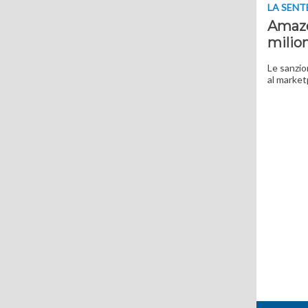
LA SEN
Amazon
milio
Le sanzio
al marketp