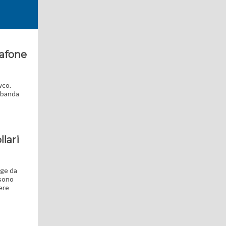
dafone
wco.
a banda
lari
rge da
 sono
ere