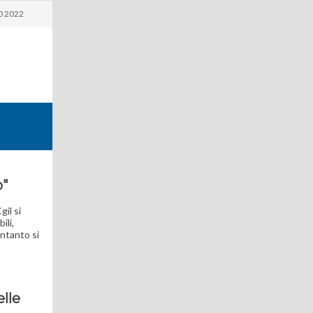
0 2022
o
"
gil si
ili,
intanto si
lle