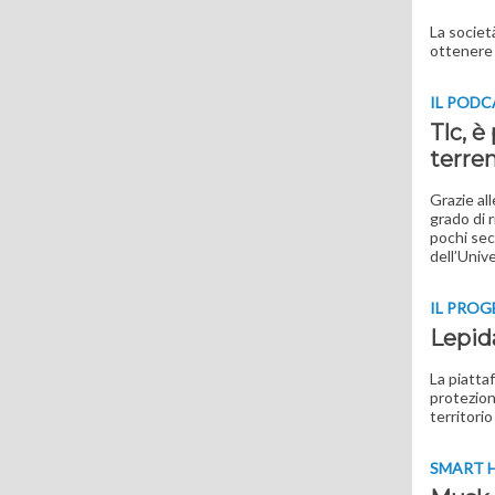
La società
ottenere 
IL PODC
Tlc, è
terre
Grazie al
grado di 
pochi sec
dell’Univ
IL PRO
Lepida
La piattaf
protezione
territori
SMART 