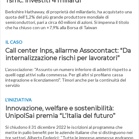
Tsmc: investiti 4 miliardi
Berkshire Hathaway, di proprietà del miliardario, ha acquistato una
quota dell'1,2% del più grande produttore mondiale di
semiconduttori, pari a circa 60 milioni di azioni. Si impenna il titolo
che ha chiuso con un +7,9% alla Borsa di Taiwan
IL CASO
Call center Inps, allarme Assocontact: “Da
internalizzazione rischi per lavoratori”
L'associazione: "Assunto un numero inferiore di addetti rispetto a
quelli oggi attivi sulla commessa. Per gli altri si profilano cassa
integrazione e licenziamenti". Timori anche per la continuità del
servizio
L’INIZIATIVA
Innovazione, welfare e sostenibilità:
UnipolSai premia “L’Italia del futuro”
Si chiudono il 31 dicembre 2022 le iscrizioni al programma che
mette in palio benefit per le aziende italiane che si distinguono nei
tre settori. Alberto Federici: “Tutte le imprese ammesse godranno