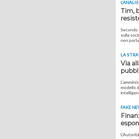
L'ANALIS
Tim, b
resist
Secondo i
sulla soc
non porte
LA STRA
Via al
pubbl
L'amminis
modello d
intellige
FAKE N
Finanz
espon
L'Autorità