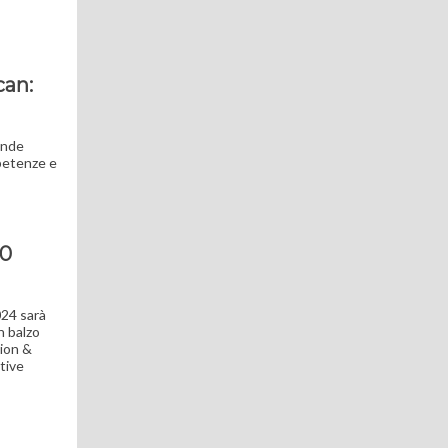
can:
ende
mpetenze e
50
024 sarà
n balzo
tion &
tive