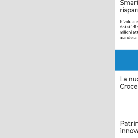
Smart
rispar
Rivoluzio
dotati di
milioni a
manderann
La nu
Croce
Patrim
innov