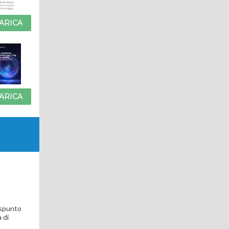
ARICA
ARICA
o spunto
 di