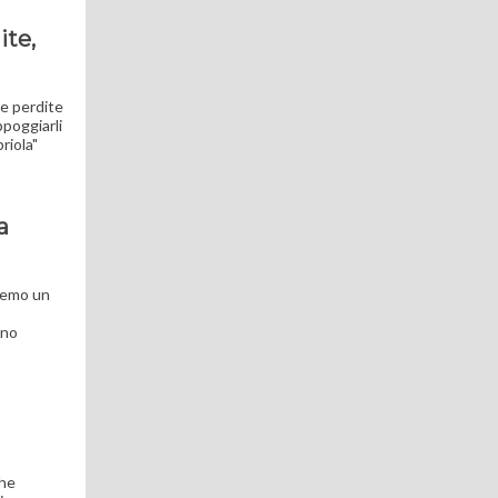
ite,
le perdite
ppoggiarli
riola"
a
iremo un
ano
che