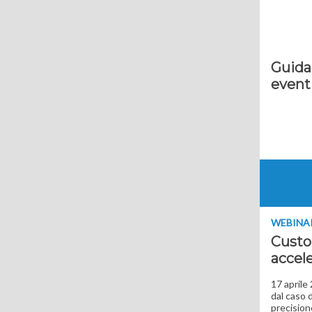
Guida 
eventi
WEBINA
Custo
accele
17 aprile
dal caso 
precision