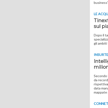
business
LE ACQU
Tinext
sul pi
Dopo il t
specializ
gli ambit
INSURT
Intell
milion
Secondo l
da record
rispettiv
data mana
mappate p
CONNET