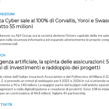
"
ISIZIONI
a Cyber sale al 100% di Corvallis, Yoroi e Swas
atto 55 milioni
akeover su Abf Group ora la società detiene l'intero capitale delle tre azi
zate nella sicurezza informatica ed espande ulteriormente le proprie co
i commerciali
ECH
igenza artificiale, la spinta delle assicurazioni: 
i di investimenti e raddoppio dei progetti
e stime dell’Italian Insurtech Association e del Politecnico di Milano il 2
. E si prevede un trend al raddoppio per il 2025 e 2026 in cui si attende u
amente a 90 e 140 milioni. La maggior parte del budget nell’ambito opera
gement e nella digitalizzazione e creazione di prodotti. Sono 108 le inizia
er un controvalore di 44,8 milioni. Siglate 45 partnership
TIVITÀ