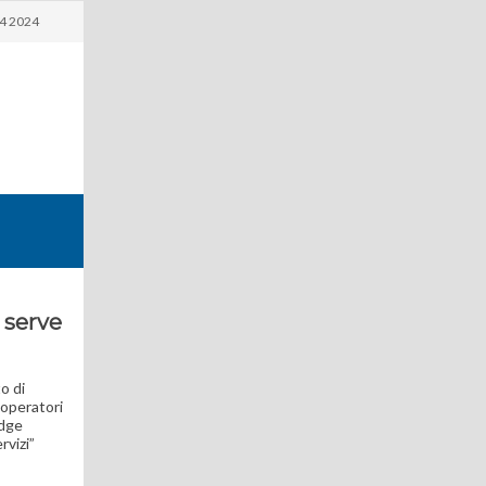
4 2024
a serve
o di
 operatori
edge
rvizi”