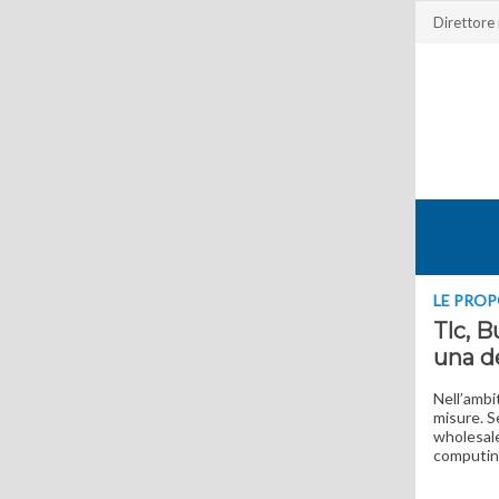
Direttore
LE PROP
Tlc, B
una de
Nell’ambi
misure. S
wholesale
computing