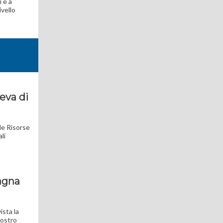
 e a
ivello
leva di
lle Risorse
li
Magna
ista la
nostro