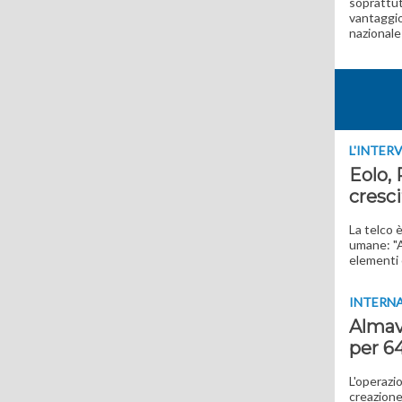
soprattut
vantaggio
nazionale
L'INTER
Eolo, 
cresc
La telco 
umane: "A
elementi 
INTERN
Almavi
per 64
L'operazi
creazione