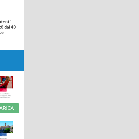
utenti
28 dai 40
te
ARICA