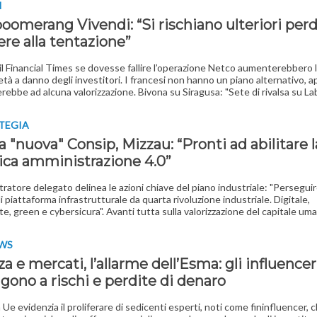
I
oomerang Vivendi: “Si rischiano ulteriori perd
ere alla tentazione”
l Financial Times se dovesse fallire l’operazione Netco aumenterebbero 
ietà a danno degli investitori. I francesi non hanno un piano alternativo, a
rebbe ad alcuna valorizzazione. Bivona su Siragusa: "Sete di rivalsa su Lab
TEGIA
la "nuova" Consip, Mizzau: “Pronti ad abilitare l
ica amministrazione 4.0”
tratore delegato delinea le azioni chiave del piano industriale: "Persegu
i piattaforma infrastrutturale da quarta rivoluzione industriale. Digitale,
nte, green e cybersicura". Avanti tutta sulla valorizzazione del capitale um
EWS
a e mercati, l’allarme dell’Esma: gli influencer
gono a rischi e perdite di denaro
 Ue evidenzia il proliferare di sedicenti esperti, noti come fininfluencer, 