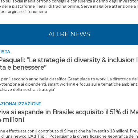
to sui social media offrono consigli e consulenza a danno degli investitori
 delle piattaforme illegali di trading online. Serve maggiore attenzione a l
 per arginare il fenomeno
ALTRE NEWS
VISTA
Pasquali: “Le strategie di diversity & inclusion 
ita e benessere”
è per il secondo anno nella classifica Great place to work. La direttrice de
ttenzione ai dipendenti, smart working e focus sulle tematiche ambienta
chiave della nostra strategia"
AZIONALIZZAZIONE
va si espande in Brasile: acquisito il 51% di 
 milioni
one effettuata con il contributo di Simest che ha investito 18 milioni. Prev
 di una newco. L'Ad Tripi: "Potenziamo la diversificazione geografica del 