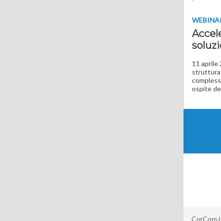
WEBINA
Accel
soluzi
11 aprile
struttura
complesso
ospite de
CorCom.it 