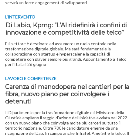
servirà un forte engagement di sviluppatori
L'INTERVENTO
Di Labio, Kpmg: “L’AI ridefinirà i confini di
innovazione e competitività delle telco”
E il settore è destinato ad assumere un ruolo centrale nella
trasformazione digitale globale. Ma sarà fondamentale la
collaborazione con startup e hyperscaler e la capacità di
competere con player sempre più grandi. Appuntamento a Telco
per l'Italia il 26 giugno
LAVORO E COMPETENZE
Carenza di manodopera nei cantieri per la
fibra, nuovo piano per coinvolgere i
detenuti
Il Dipartimento per la trasformazione digitale e il Ministero della
Giustizia ampliano il raggio d’azione dell’iniziativa avviata nel 2022
con un nuovo piano che coinvolge molte più carceri su tutto il
territorio nazionale. Oltre 700 le candidature emerse da una
ricognizione del Dap. In campo anche Infratel, Anie Sit e le telco. Il