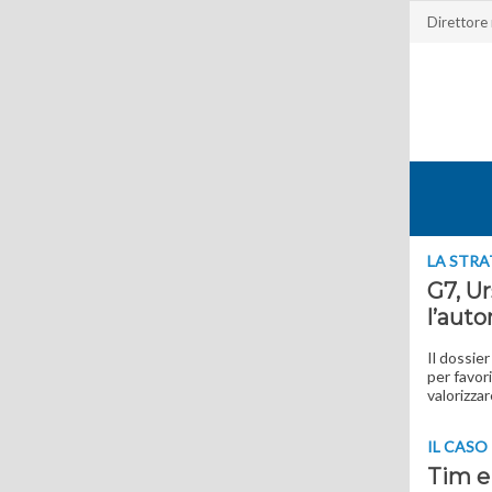
Direttore
LA STRA
G7, Ur
l’aut
Il dossier
per favor
valorizzar
IL CASO
Tim e 