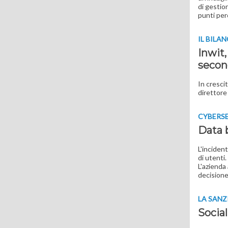
di gestio
punti per
IL BILA
Inwit,
secon
In crescit
direttore
CYBERS
Data b
L'incident
di utenti.
L'azienda
decisione
LA SANZ
Socia