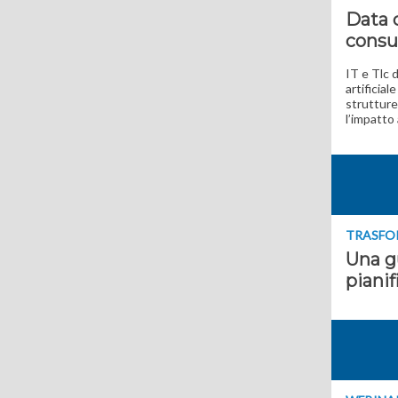
Data c
consu
IT e Tlc 
artificial
strutture
l’impatto
TRASFO
Una gu
pianif