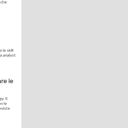
nche
le skill
ta analyst
re le
y. Il
on le
eviste