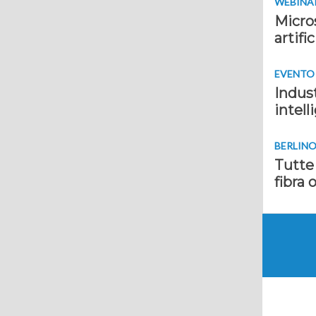
WEBINAR 
Micros
artifi
EVENTO D
Indus
intell
BERLINO
Tutte 
fibra 