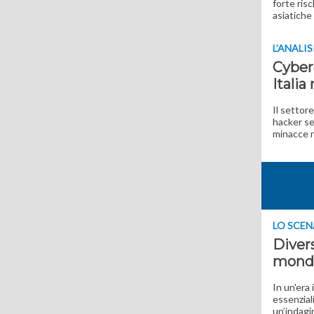
forte risc
asiatiche
L’ANALIS
Cyberc
Italia
Il settore
hacker se
minacce 
LO SCE
Divers
mondi
In un'era 
essenziali
un’indagi