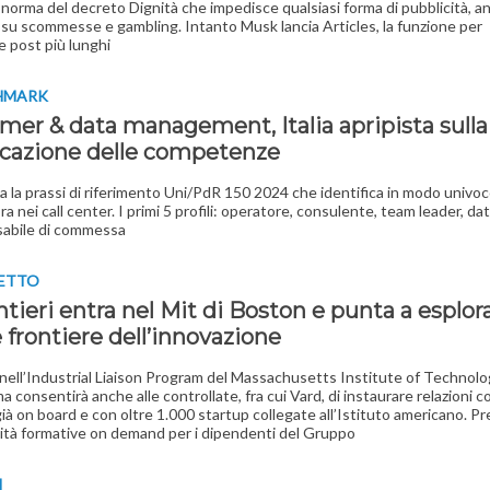
a norma del decreto Dignità che impedisce qualsiasi forma di pubblicità, a
, su scommesse e gambling. Intanto Musk lancia Articles, la funzione per
e post più lunghi
CHMARK
mer & data management, Italia apripista sulla
ficazione delle competenze
a la prassi di riferimento Uni/PdR 150 2024 che identifica in modo univoco 
ora nei call center. I primi 5 profili: operatore, consulente, team leader, da
sabile di commessa
GETTO
tieri entra nel Mit di Boston e punta a esplora
 frontiere dell’innovazione
 nell’Industrial Liaison Program del Massachusetts Institute of Technolog
 consentirà anche alle controllate, fra cui Vard, di instaurare relazioni c
ià on board e con oltre 1.000 startup collegate all’Istituto americano. Pr
tà formative on demand per i dipendenti del Gruppo
I