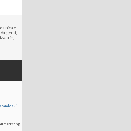
ne unica e
dirigenti,
zzatrici,
om,
iccando qui.
à di marketing