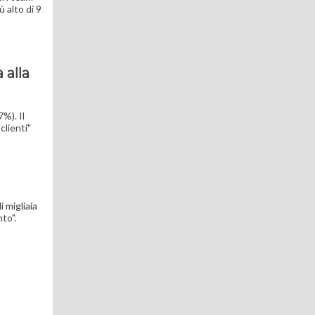
 alto di 9
 alla
7%). Il
clienti"
i migliaia
to".
a