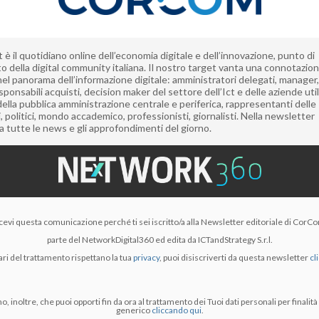
è il quotidiano online dell’economia digitale e dell’innovazione, punto di
to della digital community italiana. Il nostro target vanta una connotazio
nel panorama dell’informazione digitale: amministratori delegati, manager, 
sponsabili acquisti, decision maker del settore dell’Ict e delle aziende utili
della pubblica amministrazione centrale e periferica, rappresentanti delle
i, politici, mondo accademico, professionisti, giornalisti. Nella newsletter
a tutte le news e gli approfondimenti del giorno.
cevi questa comunicazione perché ti sei iscritto/a alla Newsletter editoriale di CorC
parte del NetworkDigital360 ed edita da ICTandStrategy S.r.l.
ari del trattamento rispettano la tua
privacy
, puoi disiscriverti da questa newsletter
cl
, inoltre, che puoi opporti fin da ora al trattamento dei Tuoi dati personali per finalit
generico
cliccando qui
.