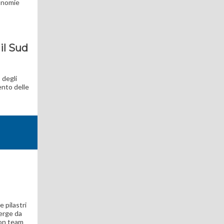
conomie
 il Sud
 degli
nto delle
e pilastri
merge da
con team