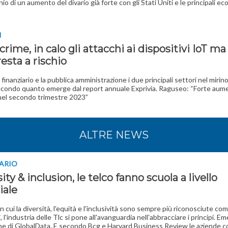
hio di un aumento del divario già forte con gli Stati Uniti e le principali e
I
rime, in calo gli attacchi ai dispositivi IoT ma
 resta a rischio
 finanziario e la pubblica amministrazione i due principali settori nel mirino
condo quanto emerge dal report annuale Exprivia. Raguseo: “Forte aume
nel secondo trimestre 2023”
ALTRE NEWS
NARIO
ity & inclusion, le telco fanno scuola a livello
ale
in cui la diversità, l'equità e l'inclusività sono sempre più riconosciute com
, l'industria delle Tlc si pone all'avanguardia nell'abbracciare i principi. E
ne di GlobalData. E secondo Bcg e Harvard Business Review le aziende 