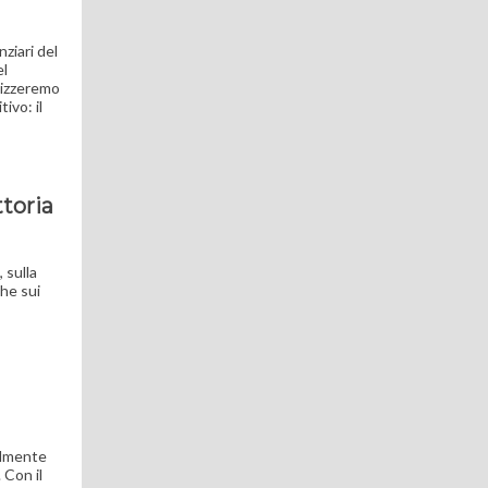
ziari del
el
alizzeremo
ivo: il
ttoria
 sulla
che sui
ilmente
 Con il