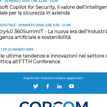
- 14 MARZO 2024, ORE 12.00 - 13.00
oft Copilot for Security, il valore dell’intellige
ciale per la sicurezza in azienda
IGITALE - 20 MARZO 2024, ORE 9.00 - 15.00
try4.0 360SummIT - La nuova era dell’Industria
igenza artificiale e sostenibilità
 | 19-21 MARZO 2024
le ultime tendenze e innovazioni nel settore d
ottica all'FTTH Conference
Seguici per rimanere sempre aggiornato: