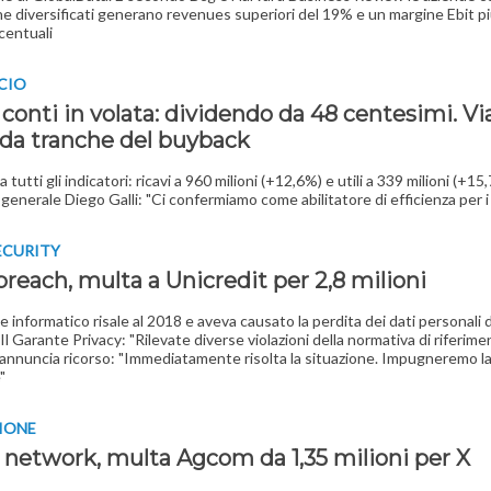
ne diversificati generano revenues superiori del 19% e un margine Ebit più
centuali
NCIO
 conti in volata: dividendo da 48 centesimi. Via
da tranche del buyback
a tutti gli indicatori: ricavi a 960 milioni (+12,6%) e utili a 339 milioni (+15,
 generale Diego Galli: "Ci confermiamo come abilitatore di efficienza per i 
ECURITY
reach, multa a Unicredit per 2,8 milioni
e informatico risale al 2018 e aveva causato la perdita dei dati personali d
 Il Garante Privacy: "Rilevate diverse violazioni della normativa di riferimen
 annuncia ricorso: "Immediatamente risolta la situazione. Impugneremo l
"
IONE
l network, multa Agcom da 1,35 milioni per X