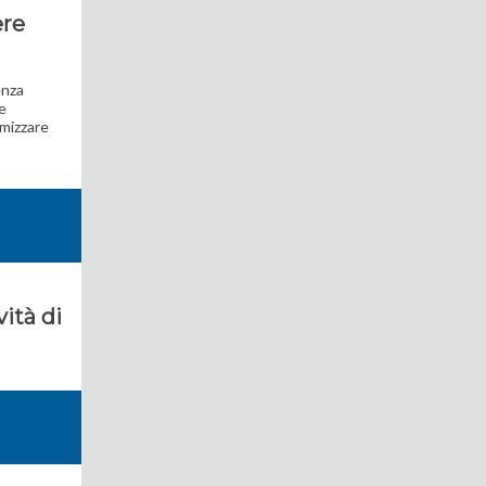
ere
enza
le
imizzare
vità di