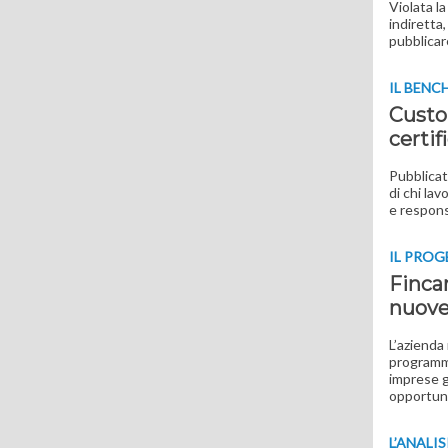
Violata l
indiretta
pubblicar
IL BEN
Custo
certi
Pubblicat
di chi lav
e respon
IL PRO
Fincan
nuove
L’azienda
programma
imprese g
opportuni
L’ANALIS