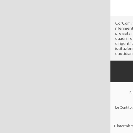
CorCom.it 
riferimen
pregiata 
quadri, re
dirigenti 
istituzion
quotidian
Ri
Le Contitol
Ti informiamo