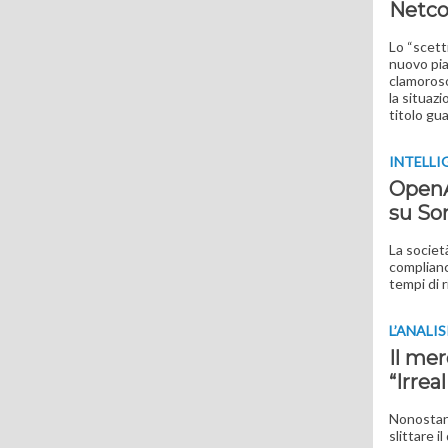
Netco 
Lo “scetti
nuovo pia
clamoroso
la situaz
titolo gu
INTELLI
OpenAI
su So
La societ
complianc
tempi di 
L’ANALIS
Il me
“Irrea
Nonostant
slittare 