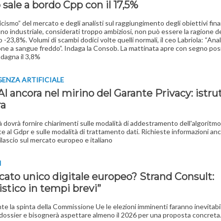
sale a bordo Cpp con il 17,5%
cismo” del mercato e degli analisti sul raggiungimento degli obiettivi finan
no industriale, considerati troppo ambiziosi, non può essere la ragione d
 -23,8%. Volumi di scambi dodici volte quelli normali, il ceo Labriola: “An
ione a sangue freddo”. Indaga la Consob. La mattinata apre con segno posit
adagna il 3,8%
GENZA ARTIFICIALE
 ancora nel mirino del Garante Privacy: istru
ra
à dovrà fornire chiarimenti sulle modalità di addestramento dell'algoritmo,
e al Gdpr e sulle modalità di trattamento dati. Richieste informazioni an
rilascio sul mercato europeo e italiano
I
rcato unico digitale europeo? Strand Consult:
listico in tempi brevi”
e la spinta della Commissione Ue le elezioni imminenti faranno inevitab
il dossier e bisognerà aspettare almeno il 2026 per una proposta concreta.