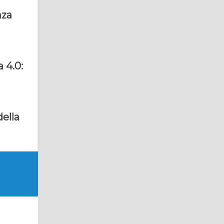
nza
 4.0:
ella