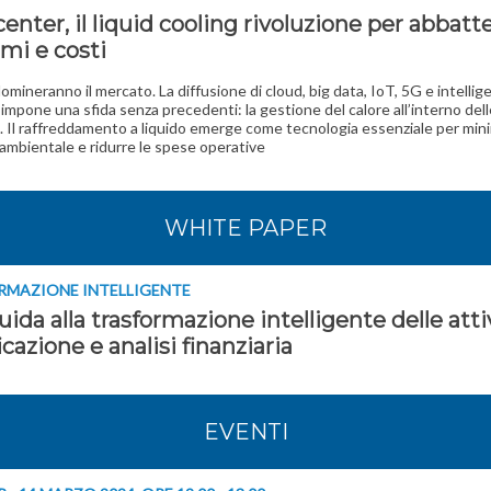
enter, il liquid cooling rivoluzione per abbatt
mi e costi
domineranno il mercato. La diffusione di cloud, big data, IoT, 5G e intellig
e impone una sfida senza precedenti: la gestione del calore all’interno del
. Il raffreddamento a liquido emerge come tecnologia essenziale per min
 ambientale e ridurre le spese operative
WHITE PAPER
RMAZIONE INTELLIGENTE
ida alla trasformazione intelligente delle atti
icazione e analisi finanziaria
EVENTI