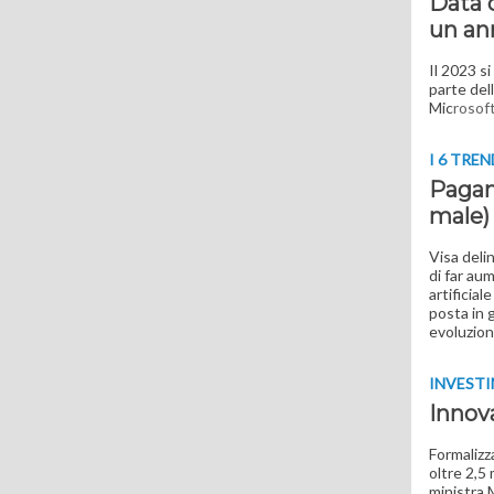
Data c
un an
Il 2023 si
parte del
Mic
rosoft
I 6 TREN
Pagame
male)
Visa deli
di far au
artificial
posta in 
evoluzio
INVESTI
Innova
Formalizz
oltre 2,5
ministra 