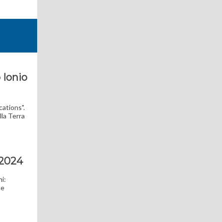
 Ionio
cations".
lla Terra
 2024
ni:
le