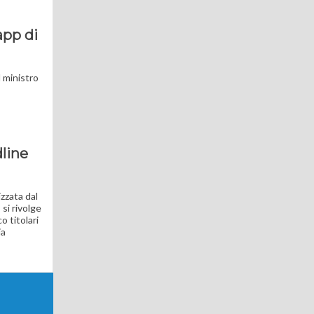
app di
l ministro
dline
izzata dal
 si rivolge
o titolari
ia