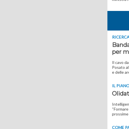
RICERCA
Banda
per m
Il cavo d
Posato al 
e delle ar
IL PIAN
Olida
Intelligen
“Formare e
prossime
COME P