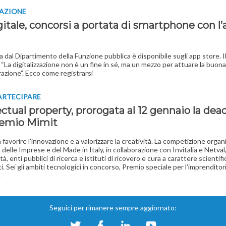
CAZIONE
itale, concorsi a portata di smartphone con l’
a dal Dipartimento della Funzione pubblica è disponibile sugli app store. I
: “La digitalizzazione non è un fine in sé, ma un mezzo per attuare la buona
azione”. Ecco come registrarsi
ARTECIPARE
ectual property, prorogata al 12 gennaio la dea
remio Mimit
 favorire l’innovazione e a valorizzare la creatività. La competizione organ
delle Imprese e del Made in Italy, in collaborazione con Invitalia e Netval,
tà, enti pubblici di ricerca e istituti di ricovero e cura a carattere scientific
i. Sei gli ambiti tecnologici in concorso, Premio speciale per l’imprenditor
e
Seguici per rimanere sempre aggiornato: