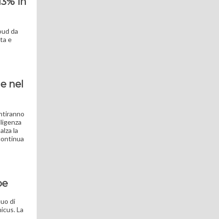
13% in
loud da
ta e
 e nel
entiranno
lligenza
alza la
continua
p
e
uo di
icus. La