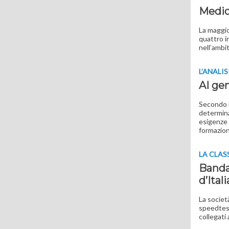
Medici
La maggio
quattro i
nell’ambi
L’ANALIS
AI gen
Secondo i
determina
esigenze 
formazion
LA CLAS
Banda 
d’Itali
La societ
speedtest
collegati