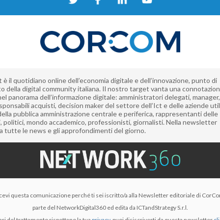
è il quotidiano online dell’economia digitale e dell’innovazione, punto di
to della digital community italiana. Il nostro target vanta una connotazio
nel panorama dell’informazione digitale: amministratori delegati, manager, 
sponsabili acquisti, decision maker del settore dell’Ict e delle aziende utili
della pubblica amministrazione centrale e periferica, rappresentanti delle
i, politici, mondo accademico, professionisti, giornalisti. Nella newsletter
a tutte le news e gli approfondimenti del giorno.
cevi questa comunicazione perché ti sei iscritto/a alla Newsletter editoriale di CorC
parte del NetworkDigital360 ed edita da ICTandStrategy S.r.l.
ari del trattamento rispettano la tua
privacy
, puoi disiscriverti da questa newsletter
cl