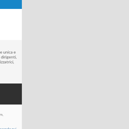
ne unica e
dirigenti,
zzatrici,
om,
iccando qui.