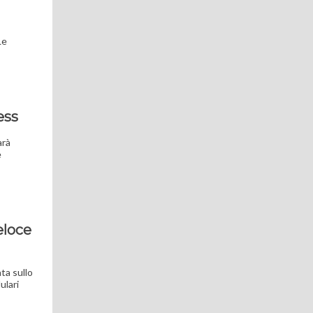
Le
ess
arà
e
,
eloce
ta sullo
ulari