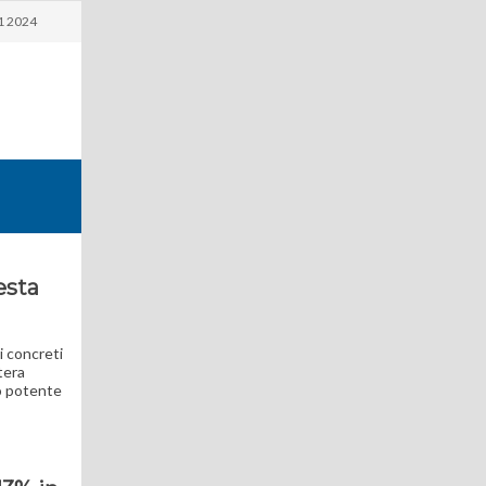
1 2024
esta
i concreti
tera
po potente