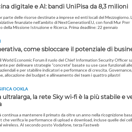
na digitale e AI: bandi UniPisa da 8,3 milioni
r parte delle risorse destinate a imprese ed enti locali del Mezzogiorno. 
niziative finanziate nell’ambito di NextGenerationEU, con fondi Mur Pnrr
to della Missione Istruzione e Ricerca. Prima deadline: 22 gennaio
I
erativa, come sbloccare il potenziale di busin
l World Economic Forum il ruolo del Chief Information Security Officer s
nte per delineare strategie “concrete” basate su use case funzionali all
aziendali e per stabilire indicatori e performance di crescita. Governance
e, allocazione dei budget e allineamento dei team i quattro pilastri
SIFICA OOKLA
ultralarga, la rete Sky wi-fi è la più stabile e v
a
à continua a mantenere il primato da oltre un anno nella ricognizione basa
 che verifica le performance di upload e download, incluse quelle dei cell
 al wireless. Al secondo posto Vodafone, terza Fastweb