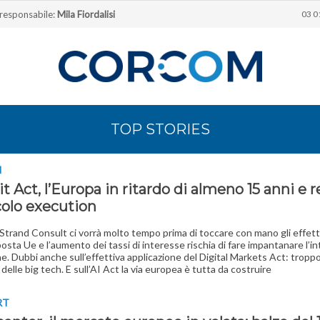
 responsabile:
Mila Fiordalisi
03 0
TOP STORIES
I
t Act, l’Europa in ritardo di almeno 15 anni e r
colo execution
trand Consult ci vorrà molto tempo prima di toccare con mano gli effett
posta Ue e l’aumento dei tassi di interesse rischia di fare impantanare l’in
e. Dubbi anche sull’effettiva applicazione del Digital Markets Act: trop
 delle big tech. E sull’AI Act la via europea è tutta da costruire
RT