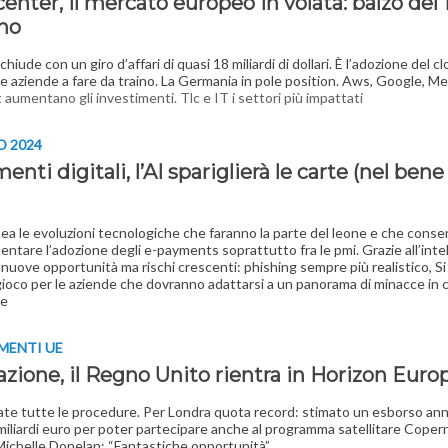
enter, il mercato europeo in volata: balzo del 
no
 chiude con un giro d’affari di quasi 18 miliardi di dollari. È l’adozione del c
le aziende a fare da traino. La Germania in pole position. Aws, Google, Me
 aumentano gli investimenti. Tlc e IT i settori più impattati
D 2024
nti digitali, l’AI spariglierà le carte (nel bene
nea le evoluzioni tecnologiche che faranno la parte del leone e che cons
mentare l’adozione degli e-payments soprattutto fra le pmi. Grazie all’inte
e nuove opportunità ma rischi crescenti: phishing sempre più realistico, Si 
gioco per le aziende che dovranno adattarsi a un panorama di minacce in 
ne
MENTI UE
zione, il Regno Unito rientra in Horizon Euro
ate tutte le procedure. Per Londra quota record: stimato un esborso ann
 miliardi euro per poter partecipare anche al programma satellitare Copern
Michelle Donelan: “Fantastiche opportunità”