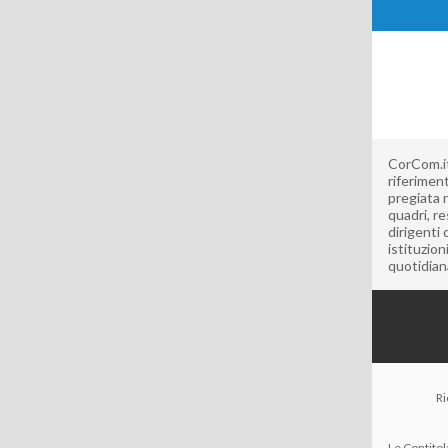
CorCom.it 
riferimen
pregiata 
quadri, re
dirigenti 
istituzion
quotidian
Ri
Le Contitol