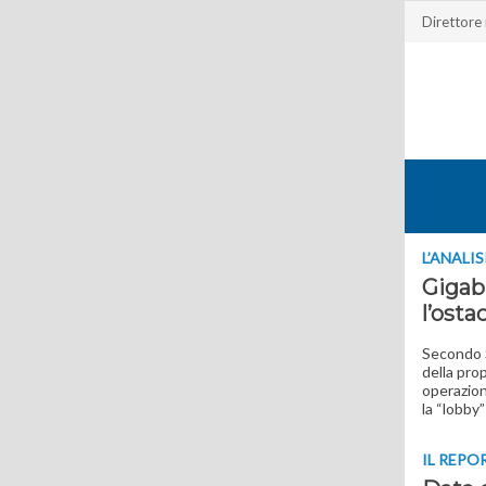
Direttore
L’ANALIS
Gigabi
l’osta
Secondo S
della pro
operazion
la “lobby”
IL REPO