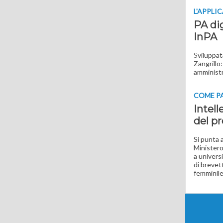
L'APPLI
PA dig
InPA
S
viluppat
Zangrillo
amministr
COME P
Intell
del p
Si punta a
Ministero 
a universi
di brevett
femminil