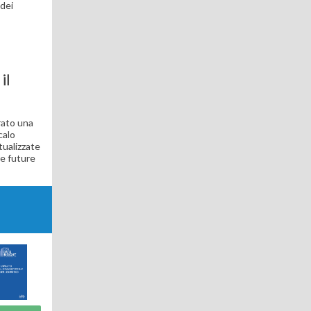
 dei
il
trato una
calo
tualizzate
de future