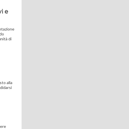
vi e
entazione
ndo
nità di
sto alla
didarsi
vere