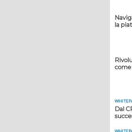
Naviga
la pia
Rivolu
come 
WHITEP
Dal CR
succe
WHITEP