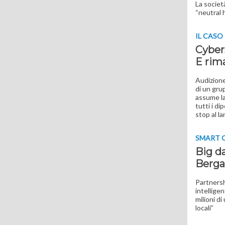
La societ
“neutral 
IL CASO
Cybers
E rima
Audizione
di un gru
assume la
tutti i di
stop al la
SMART 
Big da
Berga
Partnersh
intelligen
milioni d
locali”