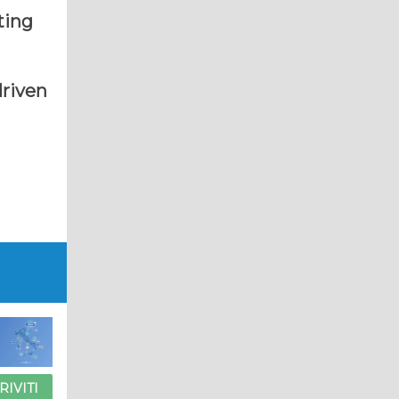
ting
driven
RIVITI