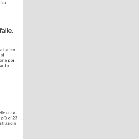
tica
alle.
l’attacco
 si
or e poi
tanto
le città
 più di 23
strazioni