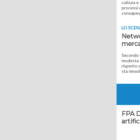
cultura e
processi 
consapevo
LO SCE
Networ
merca
Secondo l
modesta c
rispetto a
sta rimod
FPA D
artifi