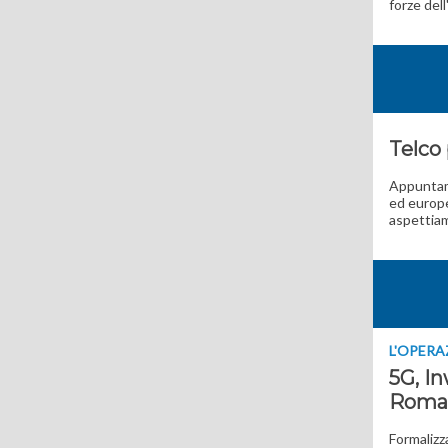
forze dell
Telco 
Appuntame
ed europe
aspettia
L'OPERA
5G, I
Roma
Formalizz