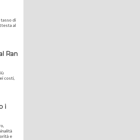
 tasso di
ttesta al
al Ran
iù
i costi,
b i
ro,
inalità
orità e