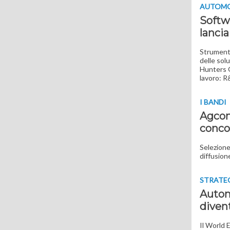
AUTOMO
Softwa
lanci
Strumenti
delle solu
Hunters G
lavoro: R
I BANDI
Agcom 
conco
Selezione
diffusion
STRATE
Automa
divent
Il World 