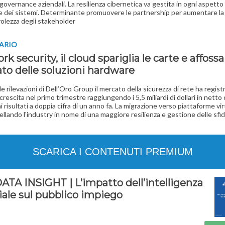
 governance aziendali. La resilienza cibernetica va gestita in ogni aspetto
e dei sistemi. Determinante promuovere le partnership per aumentare la
lezza degli stakeholder
NARIO
k security, il cloud spariglia le carte e affossa 
to delle soluzioni hardware
e rilevazioni di Dell’Oro Group il mercato della sicurezza di rete ha regis
rescita nel primo trimestre raggiungendo i 5,5 miliardi di dollari in netto 
i risultati a doppia cifra di un anno fa. La migrazione verso piattaforme vir
ellando l'industry in nome di una maggiore resilienza e gestione delle sfi
SCARICA I CONTENUTI PREMIUM
ATA INSIGHT | L’impatto dell’intelligenza
ciale sul pubblico impiego