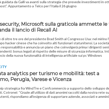
à guidata da Galli va avanti sulla strategia che prevede investimenti in ot
host”. Appuntamento a Telco per l’Italia il 26 giugno
ecurity, Microsoft sulla graticola ammette le f
nda il lancio di Recall AI
 di oltre tre ore del presidente Brad Smith al Congresso Usa: nel mirino 
ppo hacker cinese che ha coinvolto alti funzionari statunitensi. La società
 responsabilità e annuncia un piano che coinvolgerà prima i dirigenti seni
pendenti: bonus legati al rispetto delle misure di sicurezza informatica. In
ncio della nuova funzionalità di intelligenza artificiale sui pc Windows
CITY
ta analytics per turismo e mobilità: test a
mo, Perugia, Varese e Vicenza
ip strategica fra WindTre e Confcommercio a supporto dello sviluppo del
ti. Cotronei: “Grazie all’utilizzo di dati anonimi raccolti dalla nostra rete su
i utenti, rispondiamo all’esigenza di supportare aziende, associati e ammini