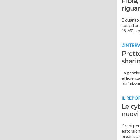
Fibra,
rigua
È quanto 
copertura
49,6%, app
L'INTER
Protto
shari
La gestio
efficienza
ottimizza
IL REPO
Le cy
nuovi 
Droni per
estorsione
organizza