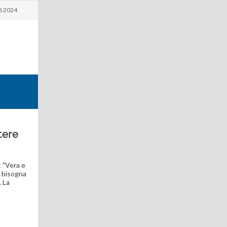
6 2024
tere
: "Vera e
a bisogna
. La