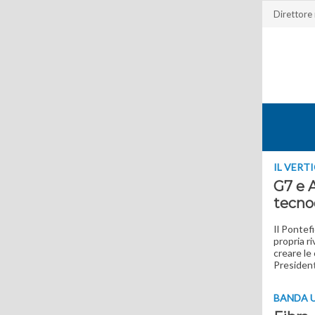
Direttore
IL VERT
G7 e A
tecno
Il Pontefi
propria r
creare le
Presiden
BANDA 