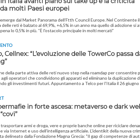
 in Italia avanti piano sul take up e la criticità
rda molti Paesi europei
emerge dal Market Panorama dell’Ftth Council Europe. Nel Continente il
 delle reti è balzato al 69,9%, +6,5% in un anno ma quello di adozione si a
ena lo 0,5% in più. “È l'ostacolo principale in molti mercati”
VENTO
, Cellnex: “L’evoluzione delle TowerCo passa d
ng”
ne della parte attiva delle reti nuovo step nella roamdap per consentire p
 agli operatori che condividono gli apparati ed eliminano la duplicazione de
ndo gli investimenti futuri. Appuntamento a Telco per l'Italia il 26 giugno
RT
bermafie in forte ascesa: metaverso e dark we
“covi”
 trasportare armi e droga, vere e proprie banche online per riciclare dena
 via Internet e uso dell'intelligenza artificiale. L'identikit della nuova crim
ta delineato dalla Fondazione Magna Grecia: "Il gap di competenze di aut