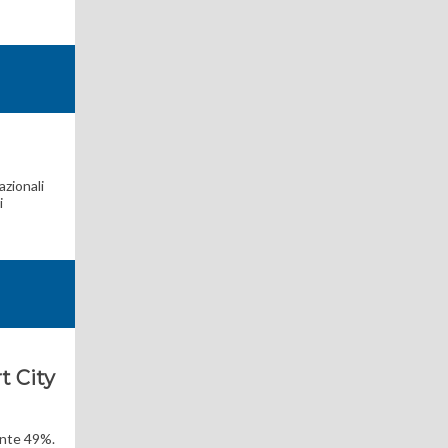
azionali
i
t City
tante 49%.