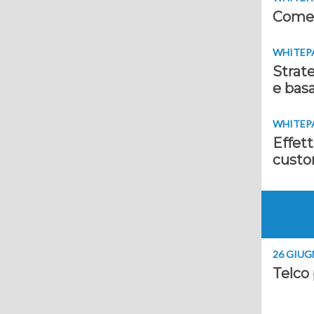
Come u
WHITEP
Strate
e basa
WHITEP
Effett
custo
26 GIUG
Telco