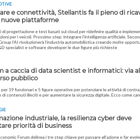
TIVE
re e connettività, Stellantis fa il pieno di rica
a nuove piattaforme
 di progettazione e test basati sul cloud per ridefinire qualità e implem
zioni per i veicoli. Prossimo step: integrare l’intelligenza artificiale. Seco
roup l’AI rivoluzionerà l’industria automobilistica creando molte opportu
&D specialist e software developer le due figure più richieste
a caccia di data scientist e informatici: via al
rso pubblico
 per 19 funzionari e 5 figure operative per potenziare le attività di contra
e di contenuti illeciti e per aumentare la sicurezza digitale. Ecco come can
GIE
zione industriale, la resilienza cyber deve
are priorità di business
Economic Forum delinea i tre step chiave per passare all’azione e far evol