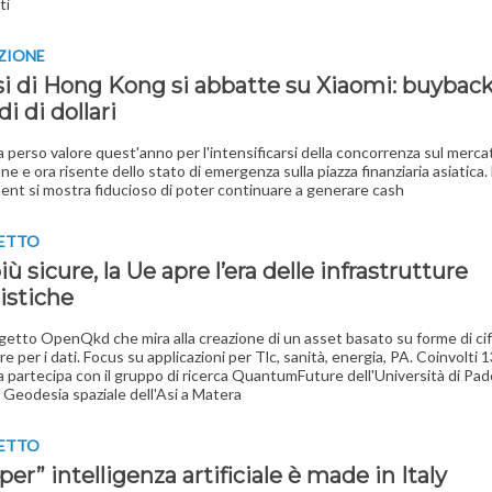
ti
ZIONE
si di Hong Kong si abbatte su Xiaomi: buyback 
di di dollari
 ha perso valore quest'anno per l'intensificarsi della concorrenza sul merca
e e ora risente dello stato di emergenza sulla piazza finanziaria asiatica. 
t si mostra fiducioso di poter continuare a generare cash
GETTO
iù sicure, la Ue apre l’era delle infrastrutture
istiche
ogetto OpenQkd che mira alla creazione di un asset basato su forme di ci
re per i dati. Focus su applicazioni per Tlc, sanità, energia, PA. Coinvolti 
lia partecipa con il gruppo di ricerca QuantumFuture dell'Università di Pado
 Geodesia spaziale dell'Asi a Matera
GETTO
per” intelligenza artificiale è made in Italy