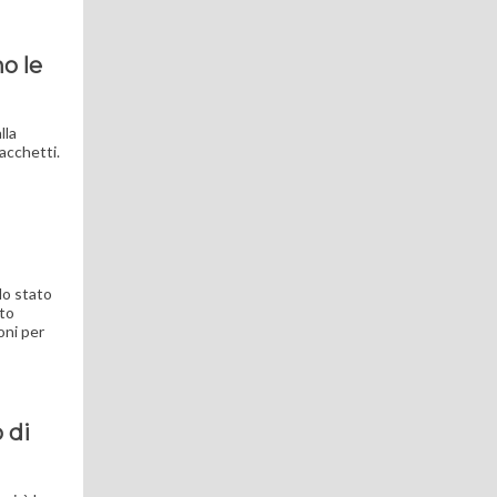
o le
lla
pacchetti.
llo stato
ito
oni per
o di