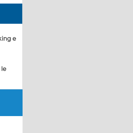
king e
 le