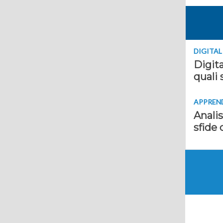
DIGITA
Digita
quali 
APPREN
Analis
sfide 