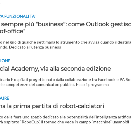
à
A FUNZIONALITA'
 sempre più “business”: come Outlook gestis
-of-office"
vo nel giro di qualche settimana lo strumento che avvisa quando il destin
ando. Dedicato all'utenza business
IONE
cial Academy, via alla seconda edizione
nario F ospita il progetto nato dalla collaborazione tra Facebook e PA Soc
e le competenze dei comunicatori pubblici. Ecco il programma
AIRE
 la prima partita di robot-calciatori
o della fiera uno spazio dedicato alle potenzialità dell'intelligenza artificia
rà ospitato "RoboCup", il torneo che vede in campo "macchine" umanoidi