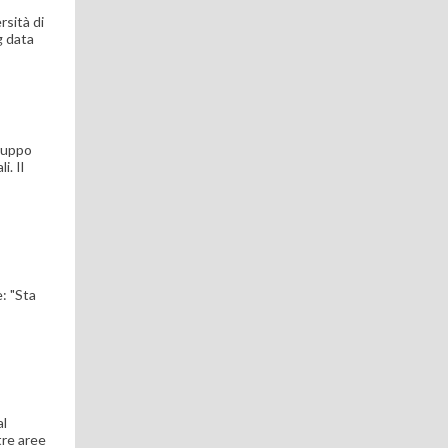
rsità di
g data
gruppo
i. Il
e: "Sta
al
tre aree