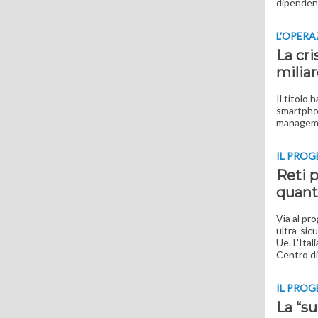
dipenden
L'OPERA
La cri
miliar
Il titolo
smartphon
managemen
IL PRO
Reti p
quant
Via al pr
ultra-sicu
Ue. L'Ita
Centro di
IL PRO
La “su