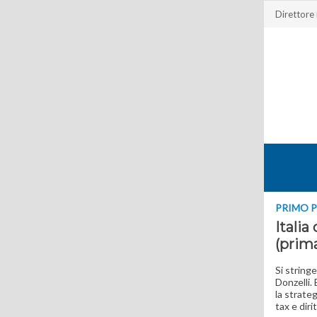
Direttore
PRIMO 
Italia
(prima
Si string
Donzelli. 
la strate
tax e dir