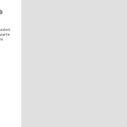
è
azioni
e parte
ni