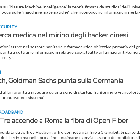
a su "Nature Machine Intelligence" la teoria firmata da studiosi dell'Unive
Focus sulle "macchine matematiche" che riconoscono informazioni nei bi
ECURITY
erca medica nel mirino degli hacker cinesi
zioni attive nel settore sanitario e farmaceutico obiettivo primario del 
punta a sottrarre informazioni relative soprattutto ai farmaci anti-tumoral
 FireEye
I
ch, Goldman Sachs punta sulla Germania
d'affari pronta a investire su una serie di startup fra Berlino e Francofort
 un nuovo ecosistema"
ROADBAND
Tre accende a Roma la fibra di Open Fiber
 guidata da Jeffrey Hedberg offre connettività fino a 1 Gigabit. Si parte d
 del Torrino ma nelle prossime settimane i servizi saranno disponibili in al