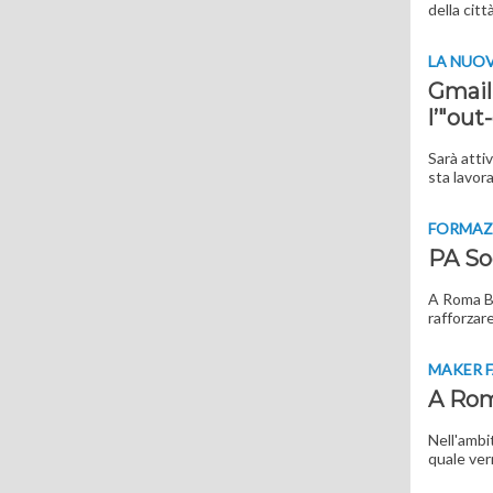
della citt
LA NUOV
Gmail
l’"out
Sarà atti
sta lavor
FORMAZ
PA So
A Roma Bi
rafforzar
MAKER F
A Roma
Nell'ambit
quale ver