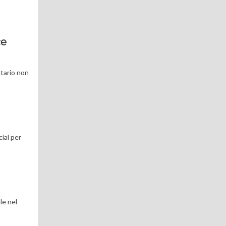
ce
atario non
ial per
le nel