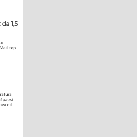
da 1,5
to
Ma il top
fratura
13 paesi
va e il