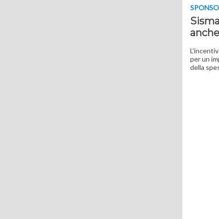
SPONSO
Sisma
anche 
L’incenti
per un imp
della spes