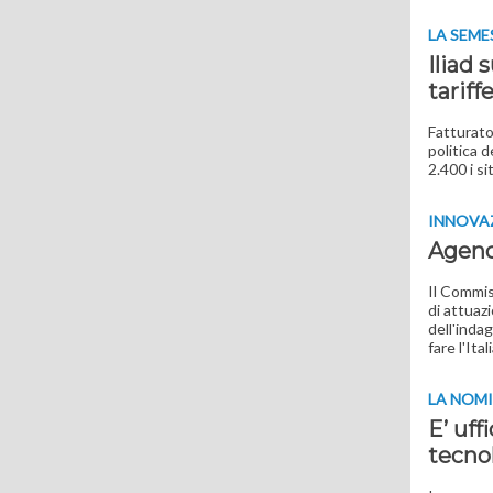
LA SEME
Iliad 
tariff
Fatturato
politica d
2.400 i si
INNOVA
Agenda
Il Commiss
di attuaz
dell'indag
fare l'Ital
LA NOM
E’ uff
tecno