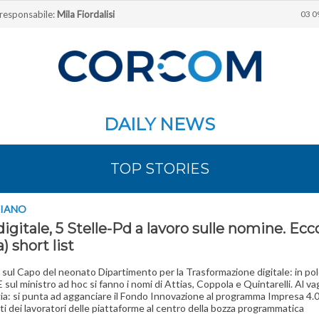
 responsabile:
Mila Fiordalisi
03 0
DAILY NEWS
TOP STORIES
PIANO
 digitale, 5 Stelle-Pd a lavoro sulle nomine. Ecco
) short list
e sul Capo del neonato Dipartimento per la Trasformazione digitale: in po
E sul ministro ad hoc si fanno i nomi di Attias, Coppola e Quintarelli. Al v
gia: si punta ad agganciare il Fondo Innovazione al programma Impresa 4.
itti dei lavoratori delle piattaforme al centro della bozza programmatica