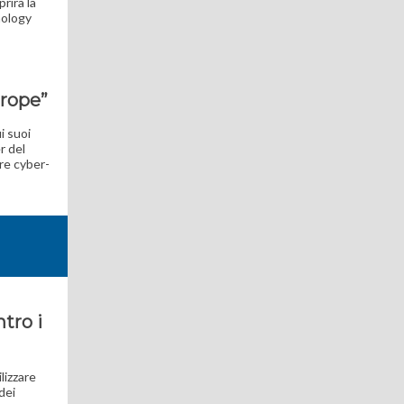
rirà la
nology
urope”
i suoi
r del
are cyber-
tro i
lizzare
dei