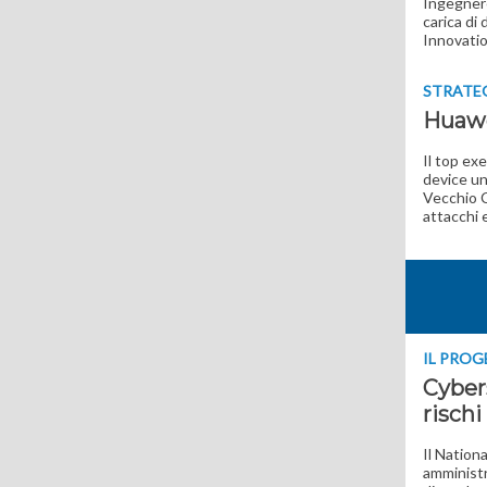
Ingegnere
carica di
Innovatio
STRATE
Huawe
Il top ex
device un
Vecchio C
attacchi 
IL PRO
Cyber
rischi
Il Nation
amministr