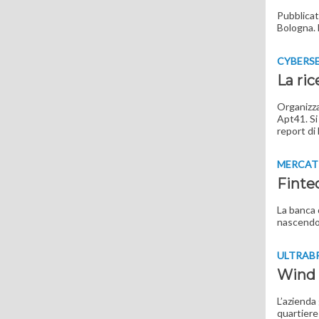
Pubblicat
Bologna. 
CYBERS
La ric
Organizza
Apt41. Si 
report di
MERCAT
Finte
La banca 
nascendo
ULTRAB
Wind 
L’azienda
quartiere