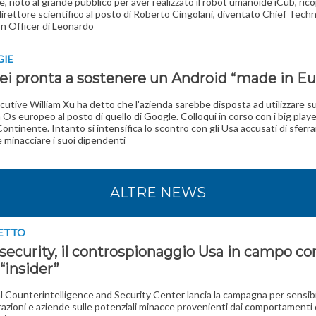
, noto al grande pubblico per aver realizzato il robot umanoide iCub, ricop
 direttore scientifico al posto di Roberto Cingolani, diventato Chief Tech
n Officer di Leonardo
GIE
i pronta a sostenere un Android “made in E
ecutive William Xu ha detto che l'azienda sarebbe disposta ad utilizzare su
 Os europeo al posto di quello di Google. Colloqui in corso con i big playe
ontinente. Intanto si intensifica lo scontro con gli Usa accusati di sferr
e minacciare i suoi dipendenti
ALTRE NEWS
GETTO
security, il controspionaggio Usa in campo con
 “insider”
al Counterintelligence and Security Center lancia la campagna per sensibi
azioni e aziende sulle potenziali minacce provenienti dai comportamenti 