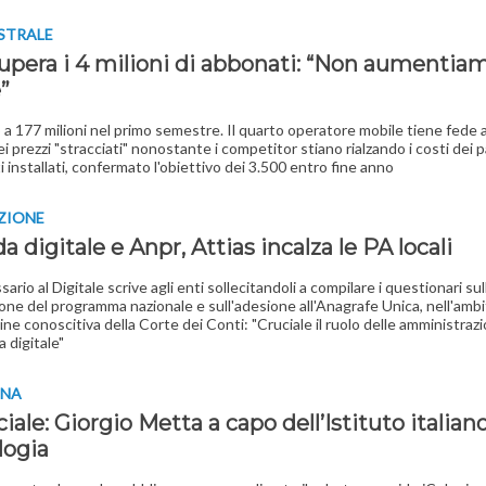
STRALE
supera i 4 milioni di abbonati: “Non aumentiam
e”
 a 177 milioni nel primo semestre. Il quarto operatore mobile tiene fede a
ei prezzi "stracciati" nonostante i competitor stiano rialzando i costi dei 
ti installati, confermato l'obiettivo dei 3.500 entro fine anno
ZIONE
 digitale e Anpr, Attias incalza le PA locali
ario al Digitale scrive agli enti sollecitandoli a compilare i questionari su
ione del programma nazionale e sull'adesione all'Anagrafe Unica, nell'amb
ine conoscitiva della Corte dei Conti: "Cruciale il ruolo delle amministrazi
ia digitale"
INA
iciale: Giorgio Metta a capo dell’Istituto italian
logia