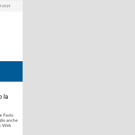
9 2019
 la
le Paolo
aglio anche
0. Web