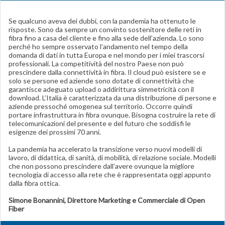
Se qualcuno aveva dei dubbi, con la pandemia ha ottenuto le
risposte. Sono da sempre un convinto sostenitore delle reti in
fibra fino a casa del cliente e fino alla sede dell’azienda. Lo sono
perché ho sempre osservato l’andamento nel tempo della
domanda di dati in tutta Europa e nel mondo per i miei trascorsi
professionali. La competitività del nostro Paese non può
prescindere dalla connettività in fibra. Il cloud può esistere se e
solo se persone ed aziende sono dotate di connettività che
garantisce adeguato upload o addirittura simmetricità con il
download. L’Italia è caratterizzata da una distribuzione di persone e
aziende pressoché omogenea sul territorio. Occorre quindi
portare infrastruttura in fibra ovunque. Bisogna costruire la rete di
telecomunicazioni del presente e del futuro che soddisfi le
esigenze dei prossimi 70 anni.
La pandemia ha accelerato la transizione verso nuovi modelli di
lavoro, di didattica, di sanità, di mobilità, di relazione sociale. Modelli
che non possono prescindere dall’avere ovunque la migliore
tecnologia di accesso alla rete che è rappresentata oggi appunto
dalla fibra ottica.
Simone Bonannini, Direttore Marketing e Commerciale di Open
Fiber