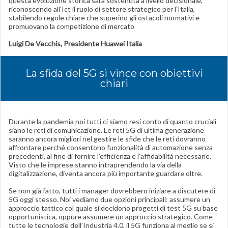
questa evoluzione storica sarà sostenuta a livello decisionale,
riconoscendo all’Ict il ruolo di settore strategico per l’Italia,
stabilendo regole chiare che superino gli ostacoli normativi e
promuovano la competizione di mercato
Luigi De Vecchis, Presidente Huawei Italia
La sfida del 5G si vince con obiettivi
chiari
Durante la pandemia noi tutti ci siamo resi conto di quanto cruciali
siano le reti di comunicazione. Le reti 5G di ultima generazione
saranno ancora migliori nel gestire le sfide che le reti dovranno
affrontare perché consentono funzionalità di automazione senza
precedenti, al fine di fornire l’efficienza e l’affidabilità necessarie.
Visto che le imprese stanno intraprendendo la via della
digitalizzazione, diventa ancora più importante guardare oltre.
Se non già fatto, tutti i manager dovrebbero iniziare a discutere di
5G oggi stesso. Noi vediamo due opzioni principali: assumere un
approccio tattico col quale si decidono progetti di test 5G su base
opportunistica, oppure assumere un approccio strategico. Come
tutte le tecnologie dell’Industria 4.0, il 5G funziona al meglio se si