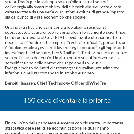
straordinario per lo sviluppo sostenibile in tutti i settori,
dall’energia alla smart mobility, dall’e-health alla sicurezza e sarà
caratterizzata da una serie di soluzioni evolute di grande impatto,
sia dal punto di vista economico che sociale.
Una nuova sfida che sta incontrando alcune resistenze,
soprattutto a causa di teorie senza alcun fondamento scientifico.
L’emergenza legata al Covid-19 ha evidenziato ulteriormente la
necessità di fornire reti sempre più veloci e affidabili, pertanto, ora
è fondamentale agevolare il lavoro degli operatori e gli importanti
investimenti del settore, ben 90 miliardi, di cui 13 per le frequenze,
solo nell’ultimo decennio. Un altro punto su cui intervenire è la
semplificazione delle norme che regolano il roll-out e
l’adeguamento dei limiti elettromagnetici italiani, attualmente
inferiori a quelli raccomandati in ambito europeo.
Benoit Hanssen, Chief Technology Officer di WindTre
Il 5G deve diventare la priorità
Fin dall’inizio della pandemia è emersa con chiarezza l’importanza
strategica delle reti di telecomunicazione, le quali hanno
consentito a milioni di persone lavorare, studiare e socializzare