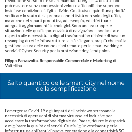
l’evoluzione verso IoT e smart manufacturing. Il 4.0 di fatto non
può esistere senza connessioni veloci e affidabili, che superano
insidiose condizioni di digital divide. Costituisce quindi una priorità
verificare lo stato della propria connettività non solo degli uffici,
ma anche nei reparti produttivi, ad esempio, ed effettuare
adeguati aggiornamenti tecnologici. Sono ancora troppe le
situazioni nelle quali le potenzialità di navigazione sono limitate
rispetto alle necessità. La digital trasformation richiede di base un
revamping di reti e infrastrutture; a ciò si legano, ora più che mai, la
gestione sicura delle connessioni remote per lo smart working e
servizi di Cyber Security per la protezione degli end point.
Filippo Panzavolta, Responsabile Commerciale e Marketing di
Valtellina
Salto quantico delle smart city nel nome
della semplificazione
L’emergenza Covid-19 e gli impatti del lockdown stressano la
necessità di operazioni di sistema virtuose ed inclusive per
accelerare la trasformazione digitale del Paese, ridurre le disparità
e migliorare la qualità dei servizi. Cruciali gli investimenti per le
infrastrutture abilitanti di nuova generazione e la connettività 5G,