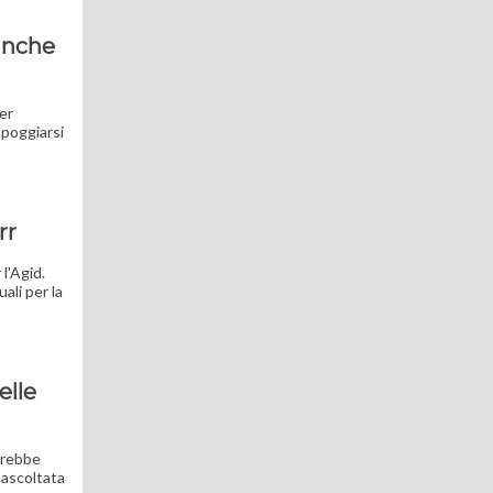
 anche
er
ppoggiarsi
rr
l'Agid.
ali per la
elle
trebbe
 ascoltata