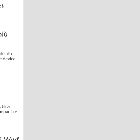
dà
più
le alla
re device.
tility
Campania e