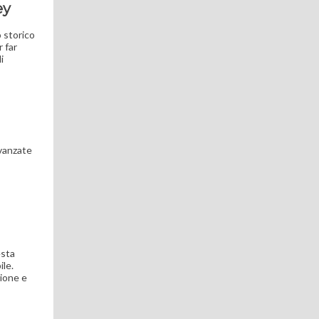
ey
o storico
 far
i
avanzate
esta
ile.
zione e