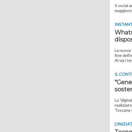
Il social
maggiore 
INSTAN
Whatsa
dispos
La nuova 
fine dell'
Al via i t
IL CONT
“Gener
sosten
La "digit
realizzat
Toscana s
L'INIZIA