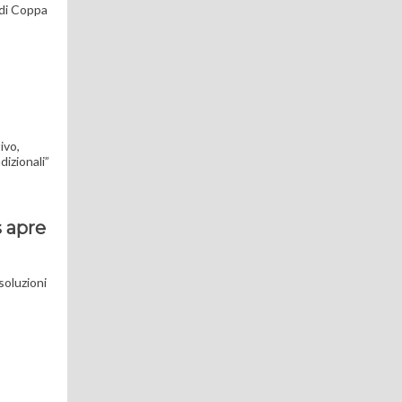
 di Coppa
ivo,
dizionali”
s apre
soluzioni