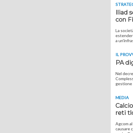
STRATE
Iliad 
con F
La societ
estendere
a un'infra
IL PRO
PA dig
Nel decre
Complessi
gestione 
MEDIA
Calcio
reti tl
Agcom al 
causare c