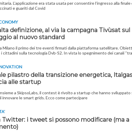
itaria. L'applicazione era stata usata per consentire l’ingresso alla finale
accinati e guariti dal Covid
ECONOMY
alta definizione, al via la campagna Tivùsat sul
ggio al nuovo standard
a Milano il primo dei tre eventi firmati dalla piattaforma satellitare. Obiett
i cittadini sulla tecnologia Dvb-S2. In vista lo spegnimento dei canali “tra
NNOVATION
le pilastro della transizione energetica, Italga
cia alle startup
insieme a SkipsoLabs, il contest è rivolto a startup che hanno sviluppato 
di innovare le smart grids. Ecco come partecipare
TA'
 Twitter: i tweet si possono modificare (ma a
mento)