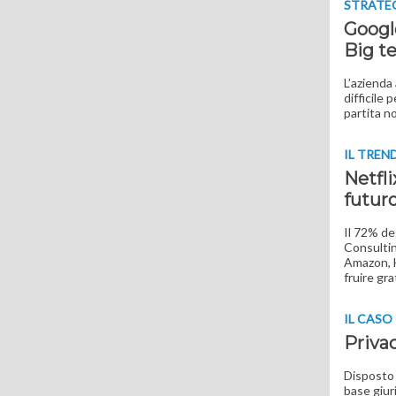
STRATE
Googl
Big te
L’azienda
difficile 
partita no
IL TREN
Netfl
futuro
Il 72% de
Consultin
Amazon, H
fruire gr
IL CASO
Privac
Disposto 
base giur