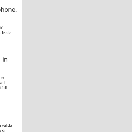
phone.
iù
. Ma la
 in
ton
 ad
i di
 valida
 di