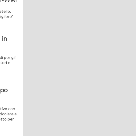
ei-Wwf
tello,
gliore"
 in
i per gli
tori e
mpo
ttivo con
ticolare a
etto per