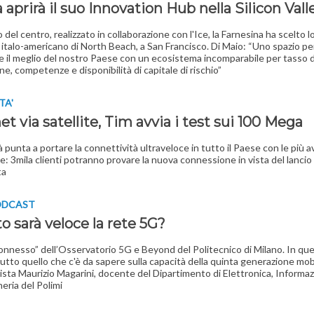
ia aprirà il suo Innovation Hub nella Silicon Vall
o del centro, realizzato in collaborazione con l'Ice, la Farnesina ha scelto l
 italo-americano di North Beach, a San Francisco. Di Maio: “Uno spazio per
e il meglio del nostro Paese con un ecosistema incomparabile per tasso d
ne, competenze e disponibilità di capitale di rischio”
TA'
et via satellite, Tim avvia i test sui 100 Mega
à punta a portare la connettività ultraveloce in tutto il Paese con le più 
e: 3mila clienti potranno provare la nuova connessione in vista del lancio
ta
ODCAST
 sarà veloce la rete 5G?
nnesso” dell’Osservatorio 5G e Beyond del Politecnico di Milano. In qu
utto quello che c'è da sapere sulla capacità della quinta generazione mob
sta Maurizio Magarini, docente del Dipartimento di Elettronica, Informa
eria del Polimi