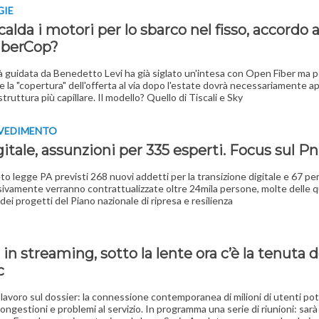
GIE
scalda i motori per lo sbarco nel fisso, accordo
iberCop?
à guidata da Benedetto Levi ha già siglato un'intesa con Open Fiber ma p
 la "copertura" dell'offerta al via dopo l'estate dovrà necessariamente a
struttura più capillare. Il modello? Quello di Tiscali e Sky
VVEDIMENTO
itale, assunzioni per 335 esperti. Focus sul Pn
to legge PA previsti 268 nuovi addetti per la transizione digitale e 67 per 
vamente verranno contrattualizzate oltre 24mila persone, molte delle qu
dei progetti del Piano nazionale di ripresa e resilienza
 in streaming, sotto la lente ora c’è la tenuta d
c
lavoro sul dossier: la connessione contemporanea di milioni di utenti po
ongestioni e problemi al servizio. In programma una serie di riunioni: sarà