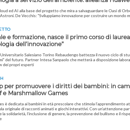
logia a servizio dell’ambiente: alleanza Huaw
loud ed AI alla base del progetto che mira a salvaguardare le Oasi di Orbe
Astroni. De Vecchis: "Sviluppiamo innovazione per costruire un mondo mi
GETTO
le e formazione, nasce il primo corso di laurea
logia dell’innovazione”
o Universitario Salesiano Torino Rebaudengo battezza il nuovo ciclo di stud
i" del futuro. Partner Intesa Sanpaolo che metterà a disposizione labora
dei propri esperti
CH
p per promuovere i diritti dei bambini: in ca
f e Marshmallow Games
es è dedicata ai bambini in età prescolare che stimola l’apprendimento a
la originale di racconti animati e giochi interattivi. Con un’attenzione par
la solidarietà, l’inclusione di genere, la prevenzione del bullismo e il risp
e