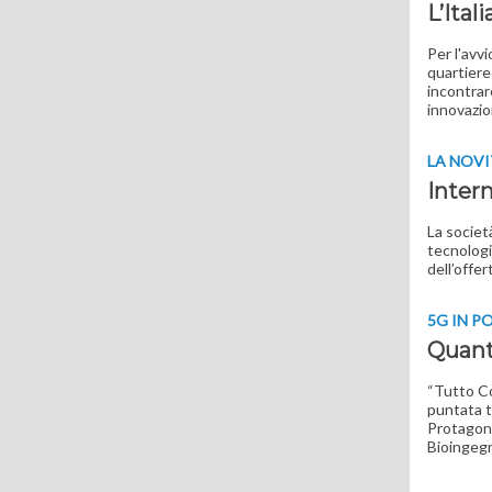
L’Ital
Per l'avvi
quartiere
incontrar
innovazio
LA NOVI
Intern
La societ
tecnologi
dell’offer
5G IN P
Quanto
“Tutto Co
puntata t
Protagoni
Bioingegn