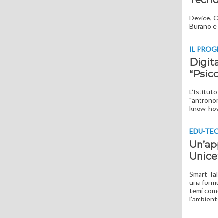
Tecno
Device, C
Burano e 
IL PRO
Digita
“Psico
L’Istitut
"antronom
know-how 
EDU-TE
Un’ap
Unice
Smart Tal
una formu
temi come 
l’ambient