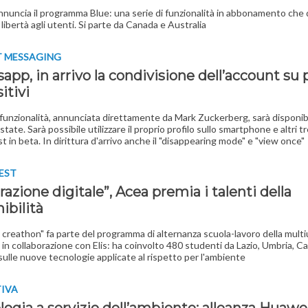
 annuncia il programma Blue: una serie di funzionalità in abbonamento che 
libertà agli utenti. Si parte da Canada e Australia
T MESSAGING
pp, in arrivo la condivisione dell’account su 
itivi
funzionalità, annunciata direttamente da Mark Zuckerberg, sarà disponibi
estate. Sarà possibile utilizzare il proprio profilo sullo smartphone e altri t
est in beta. In dirittura d'arrivo anche il "disappearing mode" e "view once"
EST
azione digitale”, Acea premia i talenti della
ibilità
al creathon" fa parte del programma di alternanza scuola-lavoro della multiu
o in collaborazione con Elis: ha coinvolto 480 studenti da Lazio, Umbria, 
ulle nuove tecnologie applicate al rispetto per l'ambiente
TIVA