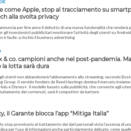
GIE
e come Apple, stop al tracciamento su smart
ch alla svolta privacy
 annuncia per fine anno il debutto di una nuova funzionalità che renderà p
per gli inserzionisti pubblicitari monitorare l'attività degli utenti su Android
n è facile: a rischio il business advertising
D
ix & co. campioni anche nel post-pandemia. Ma
 la lotta sarà dura
gli utenti non abbandonerà l’abbonamento allo streaming, secondo Bos
g Group. Il servizio fondato da Reed Hastings domina il mercato insieme
ulu e Disney+. Il modello basato sulla pubblicità, che consente agli utent
atuitamente dei contenuti, sarà il competitor da battere
y, il Garante blocca l’app “Mitiga Italia”
lo stop provvisorio al trattamento dei dati personali vista l’assenza di una
idica per l’uso di informazioni anche particolarmente delicate, come quelle