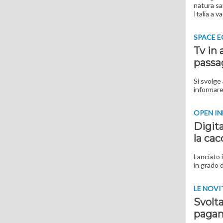
natura san
Italia a v
SPACE 
Tv in 
passa
Si svolge 
informare 
OPEN I
Digita
la cac
Lanciato 
in grado 
LE NOVI
Svolta
paga