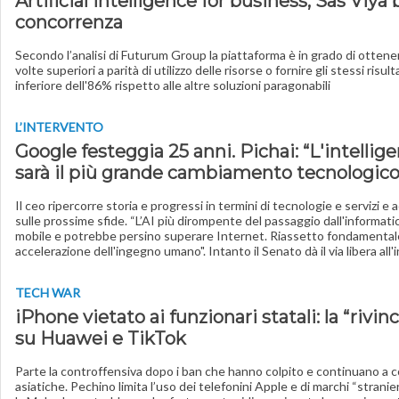
Artificial intelligence for business, Sas Viya 
concorrenza
Secondo l’analisi di Futurum Group la piattaforma è in grado di ottenere
volte superiori a parità di utilizzo delle risorse o fornire gli stessi risu
inferiore dell'86% rispetto alle altre soluzioni paragonabili
L’INTERVENTO
Google festeggia 25 anni. Pichai: “L'intelligen
sarà il più grande cambiamento tecnologico
Il ceo ripercorre storia e progressi in termini di tecnologie e servizi e a
sulle prossime sfide. “L’AI più dirompente del passaggio dall'informati
mobile e potrebbe persino superare Internet. Riassetto fondamentale
accelerazione dell'ingegno umano". Intanto il Senato dà il via libera all
TECH WAR
iPhone vietato ai funzionari statali: la “rivinc
su Huawei e TikTok
Parte la controffensiva dopo i ban che hanno colpito e continuano a co
asiatiche. Pechino limita l’uso dei telefonini Apple e di marchi “stranie