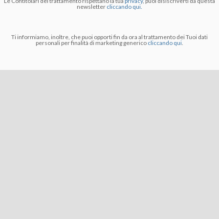
Le Contitolari del trattamento rispettano la tua
privacy
, puoi disiscriverti da questa
newsletter
cliccando qui.
Ti informiamo, inoltre, che puoi opporti fin da ora al trattamento dei Tuoi dati
personali per finalità di marketing generico
cliccando qui
.