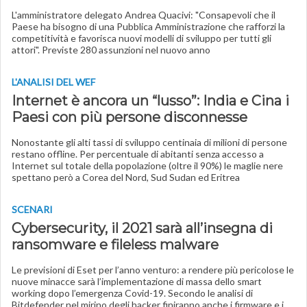
L'amministratore delegato Andrea Quacivi: "Consapevoli che il
Paese ha bisogno di una Pubblica Amministrazione che rafforzi la
competitività e favorisca nuovi modelli di sviluppo per tutti gli
attori". Previste 280 assunzioni nel nuovo anno
L'ANALISI DEL WEF
Internet è ancora un “lusso”: India e Cina i
Paesi con più persone disconnesse
Nonostante gli alti tassi di sviluppo centinaia di milioni di persone
restano offline. Per percentuale di abitanti senza accesso a
Internet sul totale della popolazione (oltre il 90%) le maglie nere
spettano però a Corea del Nord, Sud Sudan ed Eritrea
SCENARI
Cybersecurity, il 2021 sarà all’insegna di
ransomware e fileless malware
Le previsioni di Eset per l’anno venturo: a rendere più pericolose le
nuove minacce sarà l’implementazione di massa dello smart
working dopo l’emergenza Covid-19. Secondo le analisi di
Bitdefender nel mirino degli hacker finiranno anche i firmware e i