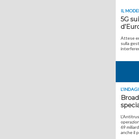
IL MODE
5G sui
d’Eur
Attese en
sulla gest
interfere
L'INDAG
Broad
speci
L'Antitru
operazion
69 miliar
anche il 