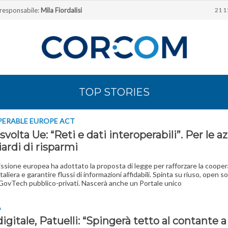
 responsabile:
Mila Fiordalisi
21 1
TOP STORIES
PERABLE EUROPE ACT
 svolta Ue: “Reti e dati interoperabili”. Per le 
iardi di risparmi
sione europea ha adottato la proposta di legge per rafforzare la coope
aliera e garantire flussi di informazioni affidabili. Spinta su riuso, open s
GovTech pubblico-privati. Nascerà anche un Portale unico
A
igitale, Patuelli: “Spingerà tetto al contante a 