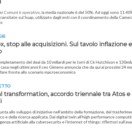
l
ei Comuni è operativo, l
a media nazionale è del 50%. Ad oggi sono 11.409
transitate sul Suap, utilizzato dagli enti con il coordinamento della Camer
io
GIE
x, stop alle acquisizioni. Sul tavolo inflazione e
o
ompletamento del deal da 10 miliardi per le torri di Ck Hutchison e 130mila
 casa negli ultimi anni il ceo Gimeno annuncia che da qui ai prossimi 24 me
è fare fronte allo scenario macroeconomico
GETTO
l transformation, accordo triennale tra Atos e
i
unta allo sviluppo di iniziative nell'ambito della formazione, del trasferim
co e della ricerca applicata. Dai digital twin all'high performance computi
ligenza artificiale alla cybersecurity e l'internet of things: riflettori sull'a