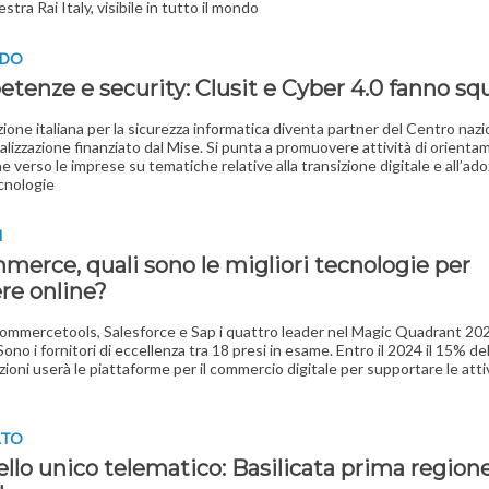
stra Rai Italy, visibile in tutto il mondo
RDO
tenze e security: Clusit e Cyber 4.0 fanno sq
zione italiana per la sicurezza informatica diventa partner del Centro nazi
ializzazione finanziato dal Mise. Si punta a promuovere attività di orient
e verso le imprese su tematiche relative alla transizione digitale e all’ado
cnologie
I
merce, quali sono le migliori tecnologie per
re online?
mmercetools, Salesforce e Sap i quattro leader nel Magic Quadrant 202
ono i fornitori di eccellenza tra 18 presi in esame. Entro il 2024 il 15% de
zioni userà le piattaforme per il commercio digitale per supportare le attiv
ATO
ello unico telematico:
Basilicata prima regione