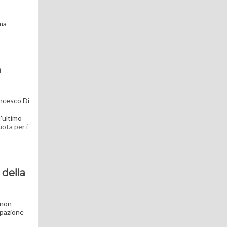
rma
a
ancesco Di
l'ultimo
uota per i
 della
 non
upazione