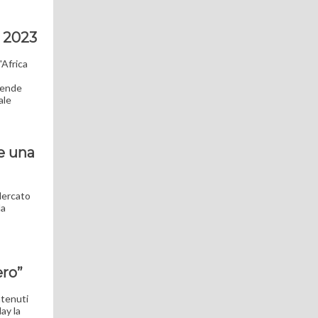
l 2023
'Africa
iende
ale
he una
 Mercato
la
ero”
ntenuti
ay la