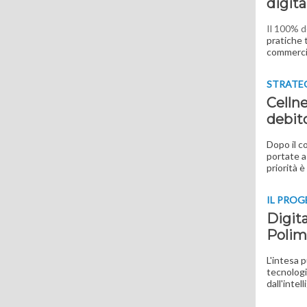
digita
Il 100% d
pratiche 
commerc
STRATE
Cellne
debit
Dopo il c
portate a
priorità 
IL PRO
Digita
Polim
L'intesa p
tecnologi
dall'intel