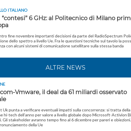
LLO ITALIANO
 “contesi” 6 GHz: al Politecnico di Milano prim
opa
tro fine novembre importanti decisioni da parte del RadioSpectrum Pol
ione dello spettro a livello Ue. Fra le questioni tecniche sul tavolo la poss
nza con alcuni sistemi di comunicazione satellitare sulla stessa banda
ALTRE NEWS
INE
com-Vmware, il deal da 61 miliardi osservato
ale
st Uk punta a verificare eventuali impatti sulla concorrenza: si tratta del
e hi-tech dell’anno per valore a livello globale dopo Microsoft-Activion Bl
di. Gli stakeholder avranno tempo fino al 6 dicembre per pareri e obiezioni
pronunciamento della Ue