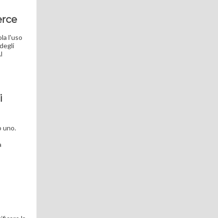
erce
la l'uso
degli
l
i
o uno.
a