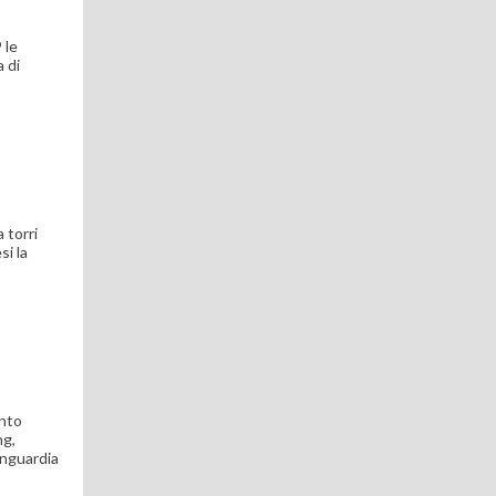
 le
a di
 torri
si la
ento
ng,
vanguardia