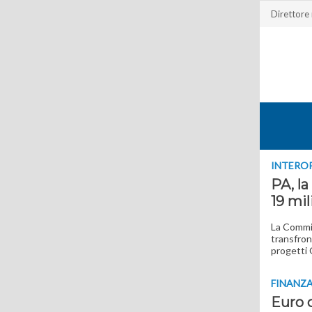
Direttore
INTERO
PA, la
19 mil
La Commis
transfront
progetti 
FINANZ
Euro d