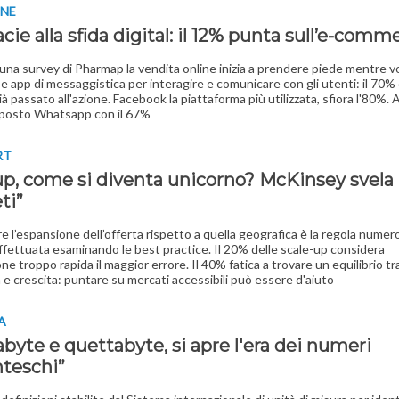
INE
ie alla sfida digital: il 12% punta sull’e-comm
na survey di Pharmap la vendita online inizia a prendere piede mentre vo
l e app di messaggistica per interagire e comunicare con gli utenti: il 70% 
ià passato all'azione. Facebook la piattaforma più utilizzata, sfiora l'80%. A
posto Whatsapp con il 67%
RT
up, come si diventa unicorno? McKinsey svela 
ti”
are l’espansione dell’offerta rispetto a quella geografica è la regola numer
 effettuata esaminando le best practice. Il 20% delle scale-up considera
ne troppo rapida il maggior errore. Il 40% fatica a trovare un equilibrio tr
a e crescita: puntare su mercati accessibili può essere d'aiuto
A
byte e quettabyte, si apre l'era dei numeri
nteschi”