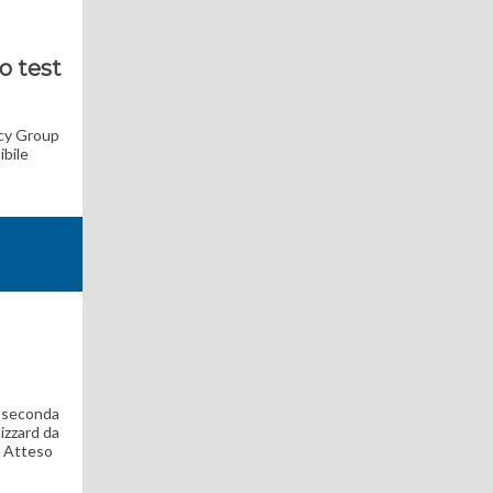
o test
icy Group
ibile
la seconda
izzard da
. Atteso