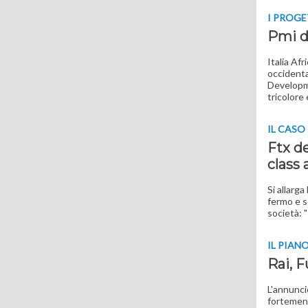
I PROGE
Pmi di
Italia Af
occidenta
Developme
tricolore
IL CASO
Ftx de
class 
Si allarg
fermo e s
società: 
IL PIAN
Rai, F
L'annunci
fortement