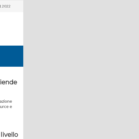
1 2022
aziende
razione
ource e
livello