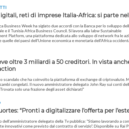
TTI
gitali, reti di imprese Italia-Africa: si parte ne
rica Business Week ha siglato due accordi con la Banca per lo sviluppo dell
le e il Tunisia Africa Business Council. Si lavora alla Iabw Sustainable
nt Platform, una piattaforma dedicata allo sviluppo di network fra le az
 e quelle dei paesi dell'Unione economica e monetaria dell'Africa occident
ve oltre 3 miliardi a 50 creditori. In vista anc
action
a lo scandalo che ha coinvolto la piattaforma di exchange di criptovalute.
cambi congelati. Il nuovo amministratore delegato John Ray sui conti del
"Trovata solo una frazione degli asset dichiarati"
O
uortes: “Pronti a digitalizzare l’offerta per l’est
o dell'amministratore delegato della Tv pubblica: "Stiamo lavorando a co
e innovativi come previsto dal contratto di servizio". Disponibile su Rai Pl