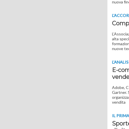
nuova fine
L'ACCO
Compe
L’Associa
alta spec
formazion
nuove te
L'ANALIS
E-com
vende
Adobe, Co
Gartner. S
organizza
vendita
IL PRIM
Sport