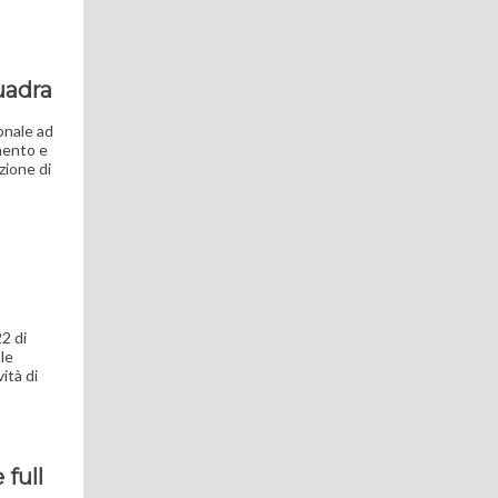
uadra
onale ad
amento e
zione di
2 di
lle
ità di
 full