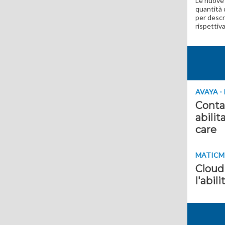
Le nuove d
quantità 
per descr
rispettiv
AVAYA -
Conta
abilit
care
MATICMI
Cloud
l'abil