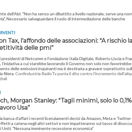
ente dell'Abi: "Non ha senso un dibattito a livello nazionale, serve una no
ia". Necessario salvaguardare il ruolo di intermediazione delle banche
ERVENTI
 Tax, l’affondo delle associazioni: “A rischio l
titività delle pmi”
 presidenti di Netcomm e Fondazione Italia Digitale, Roberto Liscia e Fr
 l'iniziativa a cui starebbe lavorando il Governo non solo non favorirebbe
mento delle emissioni inquinanti ma è destinata a gravare soprattutto sul
a filiera
. Confindustria RadioTv punta il dito contro l'incremento dell'aliq
itali
I
ch, Morgan Stanley: “Tagli minimi, solo lo 0,1%
lavoro Usa”
a banca d'affari i recenti licenziamenti decisi da Amazon, Meta e Twitter
ffetti a catena negli altri settori e non impatteranno sul tasso di disocc
ti Uniti. "Nessuna imminente recessione economica"