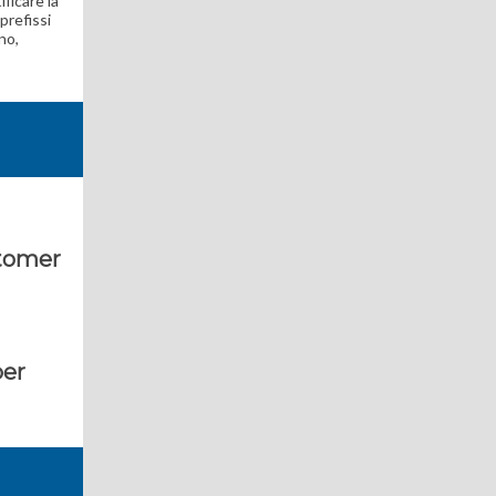
ificare la
prefissi
no,
stomer
per