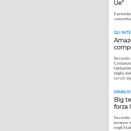
Ue”
Il presid
comunitar
GLI INT
Amazon
compe
Secondo i
Costanzo,
l'abbatti
miglio dell
servizi dig
L'ANALIS
Big te
forza 
Secondo l
avranno e
negli Sta