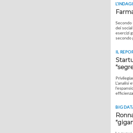
L'INDAG
Farmac
Secondo u
dei socia
esercizi g
secondo 
IL REPO
Start
“segre
Privilegi
L'analisi
l’espansio
efficienz
BIG DAT
Ronna
“giga