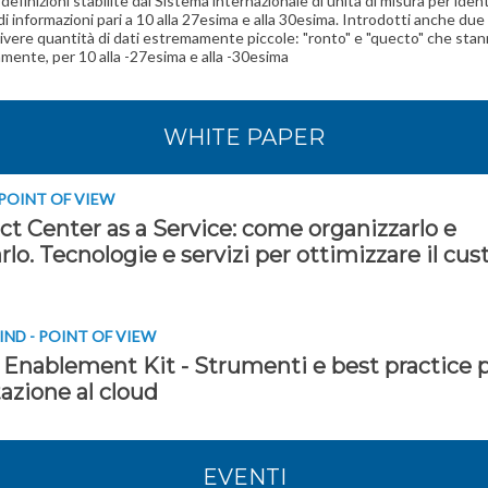
efinizioni stabilite dal Sistema internazionale di unità di misura per ident
di informazioni pari a 10 alla 27esima e alla 30esima. Introdotti anche due 
ivere quantità di dati estremamente piccole: "ronto" e "quecto" che stan
amente, per 10 alla -27esima e alla -30esima
WHITE PAPER
 POINT OF VIEW
ct Center as a Service: come organizzarlo e
arlo. Tecnologie e servizi per ottimizzare il cu
ND - POINT OF VIEW
 Enablement Kit - Strumenti e best practice 
itazione al cloud
EVENTI