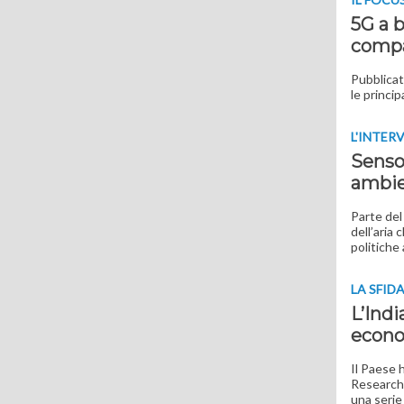
5G a b
compa
Pubblicata
le princip
L'INTER
Sensor
ambie
Parte del
dell’aria 
politiche
LA SFID
L’Indi
econo
Il Paese 
Research 
una serie