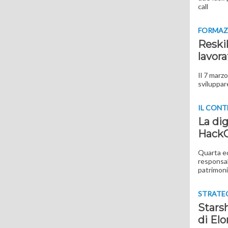
call
FORMAZ
Reskil
lavora
Il 7 marz
sviluppar
IL CONT
La dig
HackC
Quarta edi
responsab
patrimoni 
STRATE
Starsh
di El