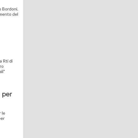
o Bordoni.
umento del
 Rti di
ero
li"
a per
 le
per