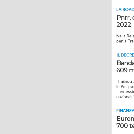
LA ROA
Pnrr, 
2022
Nella Rela
per la Tra
IL DECR
Banda 
609 m
Il minist
le Pmi po
connession
nazionale
FINANZ
Eurone
700 t