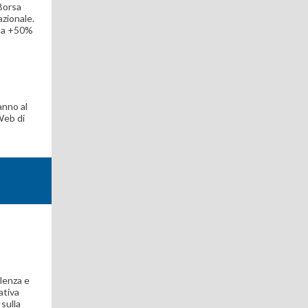
 Borsa
azionale.
lo a +50%
anno al
eWeb di
ulenza e
ativa
 sulla