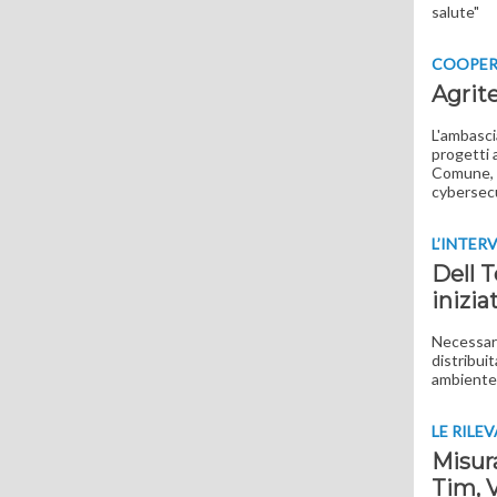
salute"
COOPER
Agrite
L'ambascia
progetti a
Comune, il
cybersec
L’INTER
Dell T
inizia
Necessari
distribuit
ambiente
LE RILE
Misura
Tim, 