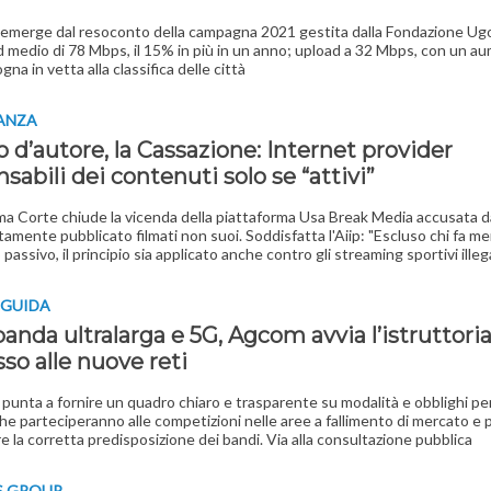
emerge dal resoconto della campagna 2021 gestita dalla Fondazione Ug
medio di 78 Mbps, il 15% in più in un anno; upload a 32 Mbps, con un a
na in vetta alla classifica delle città
NANZA
o d’autore, la Cassazione: Internet provider
sabili dei contenuti solo se “attivi”
a Corte chiude la vicenda della piattaforma Usa Break Media accusata da
itamente pubblicato filmati non suoi. Soddisfatta l'Aiip: "Escluso chi fa m
passivo, il principio sia applicato anche contro gli streaming sportivi illega
E GUIDA
anda ultralarga e 5G, Agcom avvia l’istruttori
sso alle nuove reti
à punta a fornire un quadro chiaro e trasparente su modalità e obblighi per
he parteciperanno alle competizioni nelle aree a fallimento di mercato e 
e la corretta predisposizione dei bandi. Via alla consultazione pubblica
S GROUP