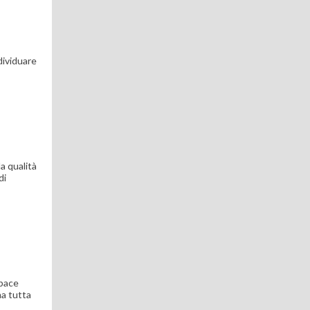
dividuare
a qualità
di
Space
ma tutta