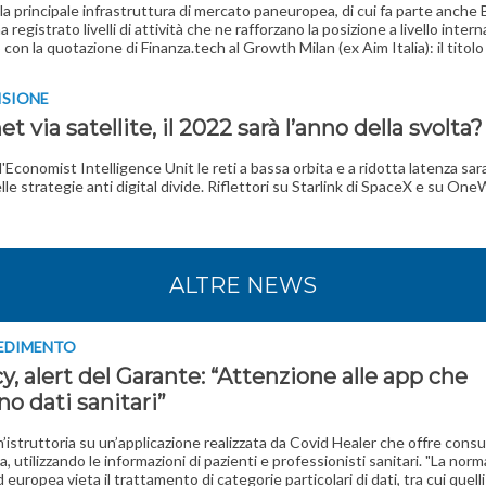
la principale infrastruttura di mercato paneuropea, di cui fa parte anche
ha registrato livelli di attività che ne rafforzano la posizione a livello intern
 con la quotazione di Finanza.tech al Growth Milan (ex Aim Italia): il tito
ISIONE
et via satellite, il 2022 sarà l’anno della svolta?
'Economist Intelligence Unit le reti a bassa orbita e a ridotta latenza sar
lle strategie anti digital divide. Riflettori su Starlink di SpaceX e su On
ALTRE NEWS
CEDIMENTO
y, alert del Garante: “Attenzione alle app che
no dati sanitari”
’istruttoria su un’applicazione realizzata da Covid Healer che offre cons
, utilizzando le informazioni di pazienti e professionisti sanitari. "La norm
d europea vieta il trattamento di categorie particolari di dati, tra cui quelli