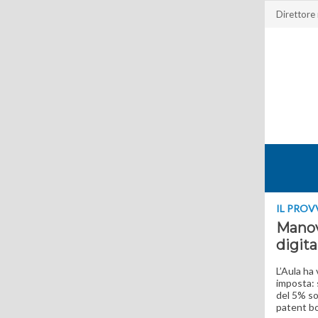
Direttore
IL PRO
Manovr
digita
L’Aula ha 
imposta: s
del 5% sop
patent bo