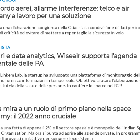
ordo aerei, allarme interferenze: telco e air
ny a lavoro per una soluzione
 una dichiarazione congiunta della Ctia: sì alla condivisione di dati per in
ali criticità ed evitare di mettere a repentaglio la sicurezza in volo
VISTA
i e data analytics, Wiseair supporta l’agenda
ntale delle PA
 Linkem Lab, la startup ha sviluppato una piattaforma di monitoraggio dell
che fornisce informazioni in tempo reale. Obiettivo: aiutare l’elaborazione 
 a tutela della salute delle persone. In cantiere lo sbarco nel B2B
A
a mira a un ruolo di primo piano nella space
my: il 2022 anno cruciale
ha una fetta di appena il 2% e il settore spaziale è monopolio dell'Indian 
Organisation. Ma ora si punta ad aprire alle aziende private. In program
 di progetti e iniziative per spingere l'ecosistema