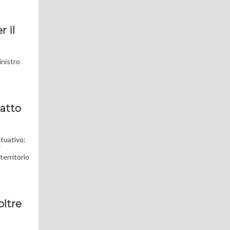
r il
inistro
iatto
ttuativo:
i
territorio
oltre