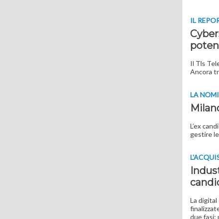
IL REPO
Cybers
poten
Il Tls Tel
Ancora tr
LA NOM
Milan
L’ex cand
gestire le
L'ACQUI
Indust
candi
La digita
finalizzat
due fasi: