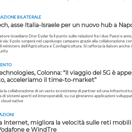
AZIONE BILATERALE
ch, asse Italia-Israele per un nuovo hub a Napo
tore israeliano Dror Eydar fa il punto sulle relazioni fra i due Paesi e annu
l via: il polo sorgerà nel capoluogo campano grazie alla collaborazione con 
 ministero dell'Agricoltura e Confagricoltura. Si rafforza la liaison anche 
urity
VENTO
echnologies, Colonna: “Il viaggio del 5G è app
to, acceleriamo il time-to-market”
a la collaborazione di un vasto ecosistema di partner ed una infrastruttu
a di sistemi aperti ed interoperabili, su cui gireranno applicazioni sviluppa
 cloud native
VAZIONI
 Internet, migliora la velocità sulle reti mobili
Vodafone e WindTre