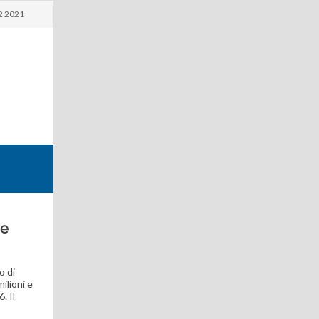
2 2021
te
o di
ilioni e
. Il