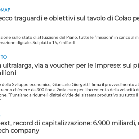
DMAP
ecco traguardi e obiettivi sul tavolo di Colao pe
zione sullo stato di attuazione del Piano, tutte le “missioni” in carico al m
nsizione digitale. Sul piatto 15,7 miliardi
ETO
ultralarga, via a voucher per le imprese: sul p
ilioni
ro dello Sviluppo economico, Giancarlo Giorgetti, firma il provvedimento a
tranno chiedere da 300 fino a 2mila euro per l'incremento della velocità d
e. "Puntiamo a ridurre il digital divide del sistema produttivo su tutto il 
"
A
xt, record di capitalizzazione: 6.900 miliardi, 
ech compan
y