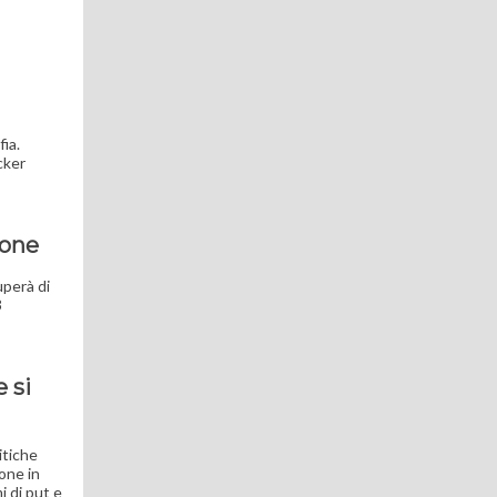
fia.
cker
ione
uperà di
3
 si
itiche
ione in
 di put e