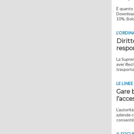
È quanto 
Download 
10%. Bolog
L'ORDI
Diritt
respon
La Suprem
aver illec
trasporto 
LE LINE
Gare b
l’acce
L’autorit
aziende c
consentir
IL FOCU