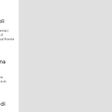
li
ncia i
il
sul fronte
ena
ra
te in
 di