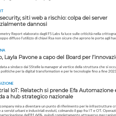
RT
ecurity, siti web a rischio: colpa dei server
zialmente dannosi
emetry Report elaborato dagli F5 Labs fa luce sulle criticità nella crittogra
oppo diffuso l'utilizzo di chiavi Rsa non sicure che aprono le porte agli ha
INA
o, Layla Pavone a capo del Board per l’innovaz
idata a sindaco dai 5Stelle la manager al vertice della struttura che si occ
 politiche per la digital transformation e per le tecnologie fino a fine 202
SIZIONE
rial IoT: Relatech si prende Efa Automazione e
da a hub strategico nazionale
l company mira a diventare un punto di riferimento per le infrastrutture cr
e a servizi urbani e industriali evoluti, colmando il gap fra IT e OT. Operaz
 partecipazione dell'81,66%, quindi completamento attraverso meccanismi