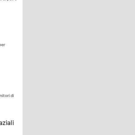
per
itori di
aziali