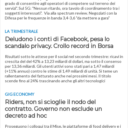
grado di consentire agli operatori di competere sul terreno dei
servizi". Sul 5G: "Nessun ritardo, ora tavolo di coordinamento tra i
soggetti interessati". Via alla spectrum review. Negoziati con la
Difesa per le frequenze in banda 3,4-3,6 "da mettere a gara"
LA TRIMESTRALE
Deludono i conti di Facebook, pesa lo
scandalo privacy. Crollo record in Borsa
Risultati sotto le attese per il social nel secondo trimestre: ricavi in
crescita del del 42% a 13,23 miliardi di dollari, ma sotto il consenso
per 13,36 miliardi. Gli utenti attivi sono stati pari a 1,47 miliardi
(+11% annuo) contro le stime di 1,49 miliardi di unità. Si teme un
rallentamento del fatturato anche nei prossimi mesi. Il titolo
scende fino al 24% trascinando anche gli altri tecnologici
GIG ECONOMY
Riders, non si scioglie il nodo del
contratto. Governo non esclude un
decreto ad hoc
Proseguono i colloqui tra il Mise, le piattaforme di food delivery e i