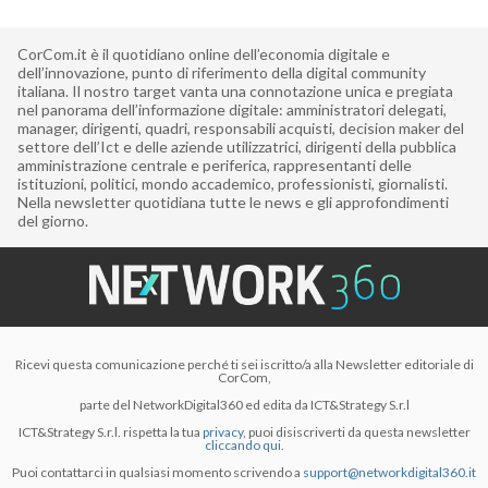
CorCom.it è il quotidiano online dell’economia digitale e
dell’innovazione, punto di riferimento della digital community
italiana. Il nostro target vanta una connotazione unica e pregiata
nel panorama dell’informazione digitale: amministratori delegati,
manager, dirigenti, quadri, responsabili acquisti, decision maker del
settore dell’Ict e delle aziende utilizzatrici, dirigenti della pubblica
amministrazione centrale e periferica, rappresentanti delle
istituzioni, politici, mondo accademico, professionisti, giornalisti.
Nella newsletter quotidiana tutte le news e gli approfondimenti
del giorno.
Ricevi questa comunicazione perché ti sei iscritto/a alla Newsletter editoriale di
CorCom,
parte del NetworkDigital360 ed edita da ICT&Strategy S.r.l
ICT&Strategy S.r.l. rispetta la tua
privacy
, puoi disiscriverti da questa newsletter
cliccando qui.
Puoi contattarci in qualsiasi momento scrivendo a
support@networkdigital360.it