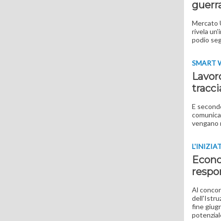
guerra
Mercato U
rivela un
podio seg
SMART 
Lavor
tracci
E secondo
comunicaz
vengano r
L'INIZIA
Econo
respo
Al concor
dell'Istru
fine giug
potenzia