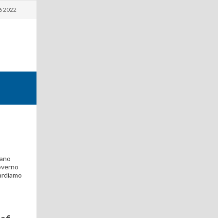
6 2022
iano
overno
uardiamo