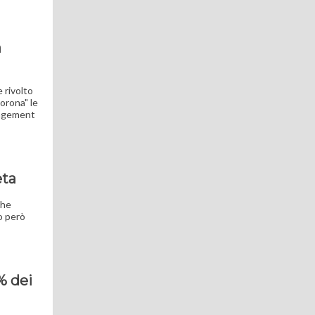
a
 rivolto
corona" le
anagement
eta
che
o però
% dei