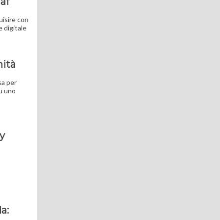
af
uisire con
 digitale
nità
sa per
su uno
ay
a: