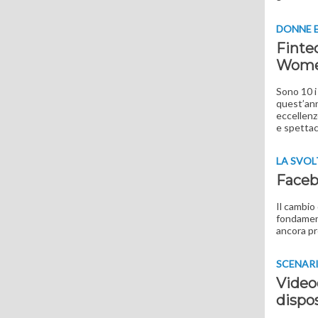
DONNE 
Finte
Wome
Sono 10 i
quest’anno
eccellenz
e spetta
LA SVOL
Faceb
Il cambio
fondament
ancora p
SCENAR
Videoc
dispos