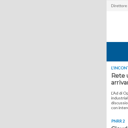
Direttore
L'INCON
Rete u
arriva
L'Ad di O
industria
discussion
con inter
PNRR 2