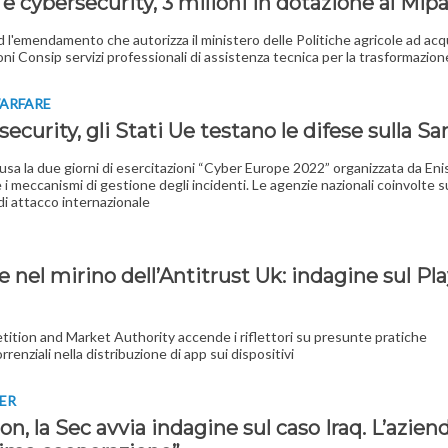
e cybersecurity, 3 milioni in dotazione al Mipa
d l'emendamento che autorizza il ministero delle Politiche agricole ad acq
ni Consip servizi professionali di assistenza tecnica per la trasformazione
ARFARE
ecurity, gli Stati Ue testano le difese sulla Sa
lusa la due giorni di esercitazioni “Cyber Europe 2022” organizzata da Eni
e i meccanismi di gestione degli incidenti. Le agenzie nazionali coinvolte 
di attacco internazionale
 nel mirino dell’Antitrust Uk: indagine sul Pl
ition and Market Authority accende i riflettori su presunte pratiche
renziali nella distribuzione di app sui dispositivi
IER
on, la Sec avvia indagine sul caso Iraq. L’aziend