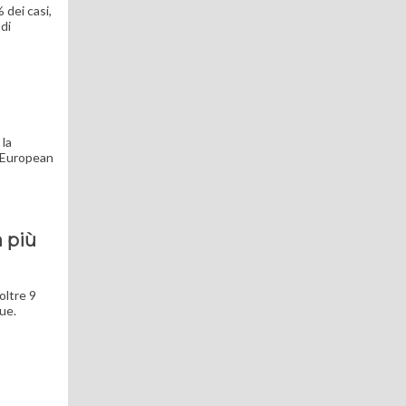
 dei casi,
 di
 la
a European
a più
oltre 9
ue.