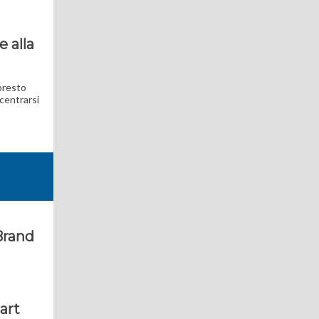
e alla
 presto
ncentrarsi
Brand
art