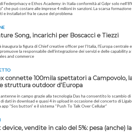
di Federprivacy e Ethos Academy: in Italia conformità al Gdpr solo nell’8%
to" che può costare alle imprese 4 milioni in sanzioni. La scarsa formazione
i e installatori fra le cause del problema
NE
ure Song, incarichi per Boscacci e Tiezzi
 inaugura la figura di Chief creative officer per l'Italia, l'Europa centrale e
 promuove la responsabile dell'integrazione dei servizi e delle capability 
sales and commerce
GETTO
ex connette 100mila spettatori a Campovolo, l
e struttura outdoor d’Europa
i antenne in campo grazie alla tecnologia Das ha consentito lo scambio di 
di dati in download e quasi 4 in upload in occasione del concerto di Ligab
 la app “Sos button” e il sistema “Push To Talk Over Cellular”
I
device, vendite in calo del 5%: pesa (anche) la