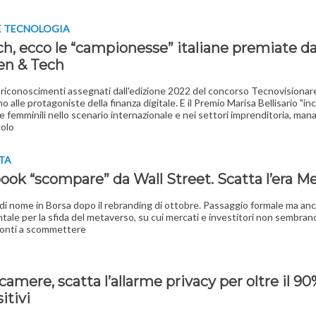
E TECNOLOGIA
ch, ecco le “campionesse” italiane premiate d
n & Tech
 riconoscimenti assegnati dall'edizione 2022 del concorso Tecnovisionare
 alle protagoniste della finanza digitale. E il Premio Marisa Bellisario "in
e femminili nello scenario internazionale e nei settori imprenditoria, m
colo
TA
ook “scompare” da Wall Street. Scatta l’era M
 di nome in Borsa dopo il rebranding di ottobre. Passaggio formale ma an
ale per la sfida del metaverso, su cui mercati e investitori non sembran
ronti a scommettere
I
amere, scatta l’allarme privacy per oltre il 90
itivi