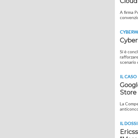
Cloud 
A firma P
convenzio
CYBERW
Cybers
Si è conc
rafforzar
scenario 
IL CASO
Google
Store
La Compet
anticoncor
IL DOSS
Ericss