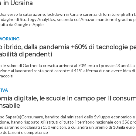
 in Ucraina
sa verso la saturazione, lockdown in Cina e carenza di forniture gli altri f
'indagine di Strategy Analytics, secondo cui Amazon mantiene il gradino pi
uita da Google e Apple
WORKING
o ibrido, dalla pandemia +60% di tecnologie p
abilità dipendenti
 le stime di Gartner la crescita arriverà al 70% entro i prossimi 3 anni. La
ione ai lavoratori resta però carente: il 41% afferma di non avere idea di 
accolti
TIVA
mia digitale, le scuole in campo per il consu
nsabile
so Saper(e)Consumare, bandito dai ministeri dello Sviluppo economico e
zione, hanno risposto gli istituti di tutto il territorio nazionale con 356 pr
no saranno proclamati i 150 vincitori, a cui andrà un premio di 10mila euro
le dotazioni e competenze