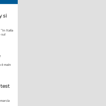
 si
“In Italia
 sul
e
a è main
 test
 marcia