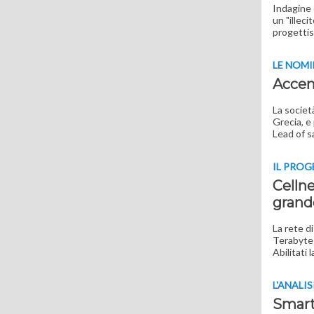
Indagine 
un "illeci
progettist
LE NOMI
Accent
La società
Grecia, e
Lead of 
IL PRO
Celln
grand
La rete d
Terabyte 
Abilitati
L'ANALIS
Smart 