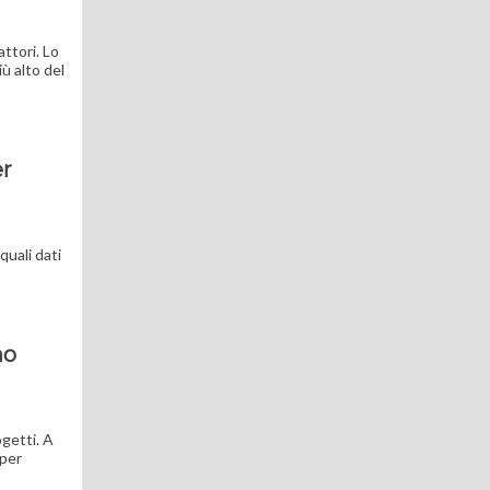
attori. Lo
ù alto del
er
quali dati
mo
ogetti. A
 per