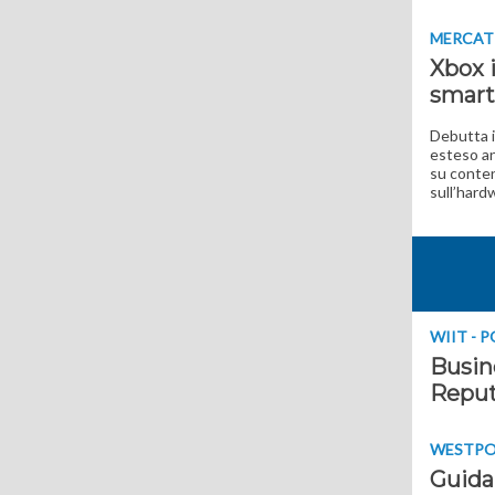
MERCAT
Xbox i
smart
Debutta i
esteso an
su conten
sull’hard
WIIT - 
Busine
Reput
WESTPOL
Guida