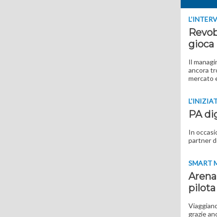
L’INTER
Revob
gioca 
Il managi
ancora tr
mercato e
L'INIZIA
PA dig
In occasi
partner d
SMART 
Arena 
pilot
Viaggiand
grazie an