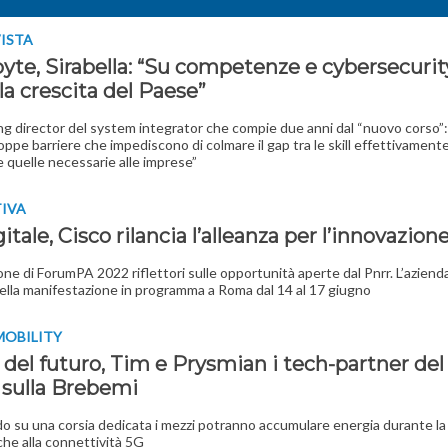
VISTA
yte, Sirabella: “Su competenze e cybersecurity
la crescita del Paese”
ng director del system integrator che compie due anni dal “nuovo corso”: 
oppe barriere che impediscono di colmare il gap tra le skill effettivamente
 quelle necessarie alle imprese”
TIVA
itale, Cisco rilancia l’alleanza per l’innovazion
one di ForumPA 2022 riflettori sulle opportunità aperte dal Pnrr. L’aziend
ella manifestazione in programma a Roma dal 14 al 17 giugno
MOBILITY
del futuro, Tim e Prysmian i tech-partner del
a sulla Brebemi
o su una corsia dedicata i mezzi potranno accumulare energia durante la
che alla connettività 5G