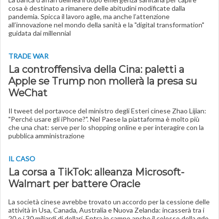
cosa è destinato a rimanere delle abitudini modificate dalla
pandemia. Spicca il lavoro agile, ma anche l’attenzione
all’innovazione nel mondo della sanità e la "digital transformation"
guidata dai millennial
TRADE WAR
La controffensiva della Cina: paletti a
Apple se Trump non mollerà la presa su
WeChat
Il tweet del portavoce del ministro degli Esteri cinese Zhao Lijian:
"Perché usare gli iPhone?". Nel Paese la piattaforma è molto più
che una chat: serve per lo shopping online e per interagire con la
pubblica amministrazione
IL CASO
La corsa a TikTok: alleanza Microsoft-
Walmart per battere Oracle
La società cinese avrebbe trovato un accordo per la cessione delle
attività in Usa, Canada, Australia e Nuova Zelanda: incasserà tra i
20 e i 30 miliardi di dollari. Entra in campo anche il colosso della gdo,