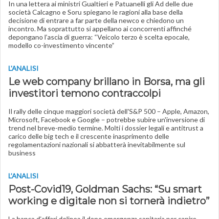
In una lettera ai ministri Gualtieri e Patuanelli gli Ad delle due
società Calcagno e Soru spiegano le ragioni alla base della
decisione di entrare a far parte della newco e chiedono un
incontro. Ma soprattutto si appellano ai concorrenti affinché
depongano l’ascia di guerra: “Veicolo terzo è scelta epocale,
modello co-investimento vincente”
L'ANALISI
Le web company brillano in Borsa, ma gli
investitori temono contraccolpi
Il rally delle cinque maggiori società dell'S&P 500 – Apple, Amazon,
Microsoft, Facebook e Google – potrebbe subire un'inversione di
trend nel breve-medio termine. Molti i dossier legali e antitrust a
carico delle big tech e il crescente inasprimento delle
regolamentazioni nazionali si abbatterà inevitabilmente sul
business
L’ANALISI
Post-Covid19, Goldman Sachs: “Su smart
working e digitale non si tornerà indietro”
La banca d’affari delinea il dopo emergenza sanitaria per capire