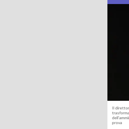
Il dirett
trasforma
dell'ammi
prova