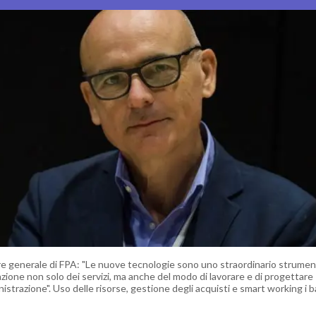
ore generale di FPA: "Le nuove tecnologie sono uno straordinario strumen
zione non solo dei servizi, ma anche del modo di lavorare e di progettare
nistrazione". Uso delle risorse, gestione degli acquisti e smart working i b