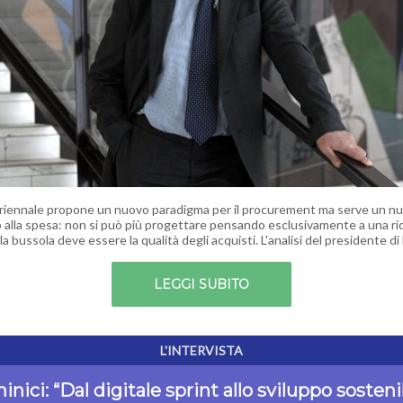
Triennale propone un nuovo paradigma per il procurement ma serve un n
 alla spesa: non si può più progettare pensando esclusivamente a una ri
 la bussola deve essere la qualità degli acquisti. L'analisi del presidente d
LEGGI SUBITO
L'INTERVISTA
nici: “Dal digitale sprint allo sviluppo sosteni