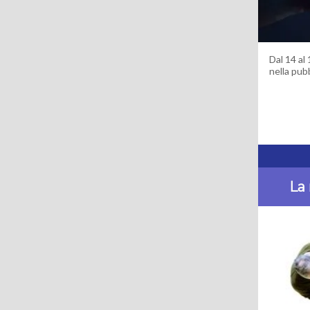
Dal 14 al
nella pub
La 