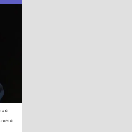
to di
anchi di