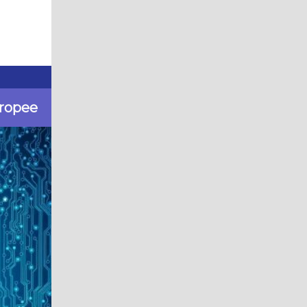
uropee