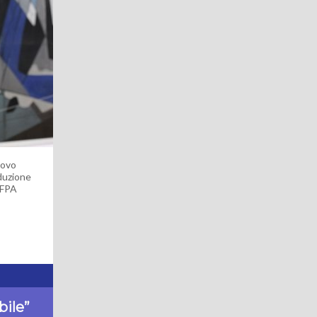
uovo
duzione
i FPA
bile”