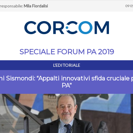
 responsabile:
Mila Fiordalisi
09 0
SPECIALE FORUM PA 2019
L'EDITORIALE
i Sismondi: “Appalti innovativi sfida cruciale p
PA”