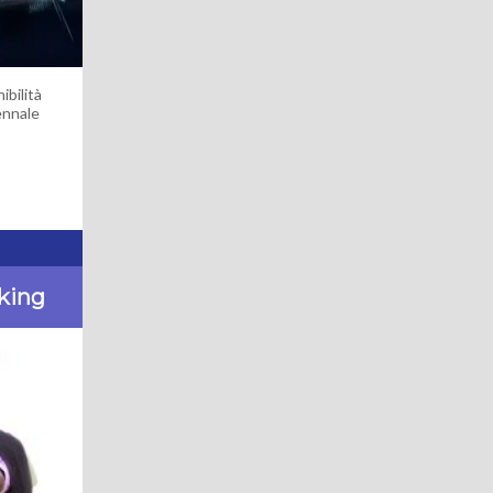
ibilità
ennale
rking