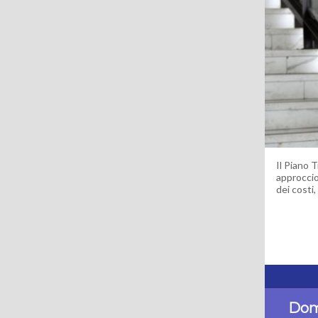
Il Piano 
approccio
dei costi,
Domi