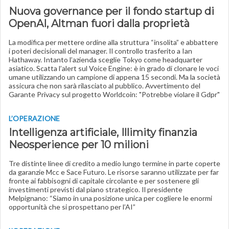
Nuova governance per il fondo startup di
OpenAI, Altman fuori dalla proprietà
La modifica per mettere ordine alla struttura “insolita” e abbattere
i poteri decisionali del manager. Il controllo trasferito a Ian
Hathaway. Intanto l’azienda sceglie Tokyo come headquarter
asiatico. Scatta l’alert sul Voice Engine: è in grado di clonare le voci
umane utilizzando un campione di appena 15 secondi. Ma la società
assicura che non sarà rilasciato al pubblico. Avvertimento del
Garante Privacy sul progetto Worldcoin: "Potrebbe violare il Gdpr"
L’OPERAZIONE
Intelligenza artificiale, Illimity finanzia
Neosperience per 10 milioni
Tre distinte linee di credito a medio lungo termine in parte coperte
da garanzie Mcc e Sace Futuro. Le risorse saranno utilizzate per far
fronte ai fabbisogni di capitale circolante e per sostenere gli
investimenti previsti dal piano strategico. Il presidente
Melpignano: “Siamo in una posizione unica per cogliere le enormi
opportunità che si prospettano per l’AI”