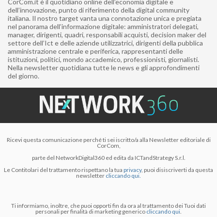
CorCom.it è il quotidiano online dell’economia digitale e
dell’innovazione, punto di riferimento della digital community
italiana. Il nostro target vanta una connotazione unica e pregiata
nel panorama dell’informazione digitale: amministratori delegati,
manager, dirigenti, quadri, responsabili acquisti, decision maker del
settore dell’Ict e delle aziende utilizzatrici, dirigenti della pubblica
amministrazione centrale e periferica, rappresentanti delle
istituzioni, politici, mondo accademico, professionisti, giornalisti.
Nella newsletter quotidiana tutte le news e gli approfondimenti
del giorno.
Ricevi questa comunicazione perché ti sei iscritto/a alla Newsletter editoriale di
CorCom,
parte del NetworkDigital360 ed edita da ICTandStrategy S.r.l.
Le Contitolari del trattamento rispettano la tua
privacy
, puoi disiscriverti da questa
newsletter
cliccando qui.
Ti informiamo, inoltre, che puoi opporti fin da ora al trattamento dei Tuoi dati
personali per finalità di marketing generico
cliccando qui
.