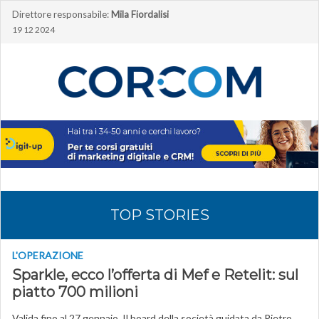
Direttore responsabile:
Mila Fiordalisi
19 12 2024
TOP STORIES
L'OPERAZIONE
Sparkle, ecco l’offerta di Mef e Retelit: sul
piatto 700 milioni
Valida fino al 27 gennaio. Il board della società guidata da Pietro