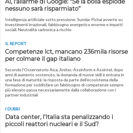
AI, l’allarme di Google: “Se la bolla esplode
nessuno sarà risparmiato”
Intelligenza artificiale sotto pressione: Sundar Pichai avverte su
investimenti irrazionali, fabbisogno energetico enorme e impatti
sociali. Neutralità carbonica a rischio
IL REPORT
Competenze Ict, mancano 236mila risorse
per colmare il gap italiano
Secondo l’Osservatorio Aica, Anitec-Assinform e Assintel, dopo
anni di aumento sostenuto, la domanda di nuove skill è entrata in
una fase di maturità: la risposta da parte dell'ecosistema della
formazione per soddisfare un fabbisogno di competenze sempre
più elevato passa necessariamente dalla collaborazione con i
partner industriali
I DUBBI
Data center, l’Italia sta penalizzando i
piccoli reattori nucleari e il Sud?