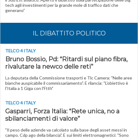
tech agli investimenti per la grande mole di traffico dati che
generano”
IL DIBATTITO POLITICO
TELCO 4 ITALY
Bruno Bossio, Pd: “Ritardi sul piano fibra,
rivalutare la newco delle reti”
La
deputata della Commissione trasporti e Tlc Camera: "Nelle aree
bianche auspicabile il commissariamento". E rilancia: "L'obiettivo è
l'Italia a 1 Giga con l'Ftth"
TELCO 4 ITALY
Gasparri, Forza Italia: “Rete unica, no a
sbilanciamenti di valore”
"Il peso delle aziende va calcolato sulla base degli asset messi in
campo. Cdp ago della bilancia". E sui limiti elettromagnetici: "Sono