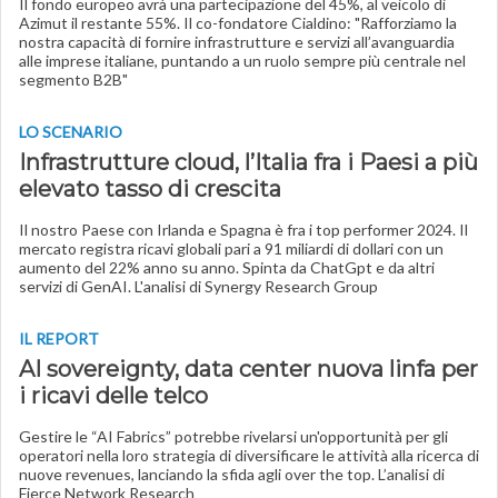
Il fondo europeo avrà una partecipazione del 45%, al veicolo di
Azimut il restante 55%. Il co-fondatore Cialdino: "Rafforziamo la
nostra capacità di fornire infrastrutture e servizi all’avanguardia
alle imprese italiane, puntando a un ruolo sempre più centrale nel
segmento B2B"
LO SCENARIO
Infrastrutture cloud, l’Italia fra i Paesi a più
elevato tasso di crescita
Il nostro Paese con Irlanda e Spagna è fra i top performer 2024. Il
mercato registra ricavi globali pari a 91 miliardi di dollari con un
aumento del 22% anno su anno. Spinta da ChatGpt e da altri
servizi di GenAI. L'analisi di Synergy Research Group
IL REPORT
AI sovereignty, data center nuova linfa per
i ricavi delle telco
Gestire le “AI Fabrics” potrebbe rivelarsi un'opportunità per gli
operatori nella loro strategia di diversificare le attività alla ricerca di
nuove revenues, lanciando la sfida agli over the top. L’analisi di
Fierce Network Research