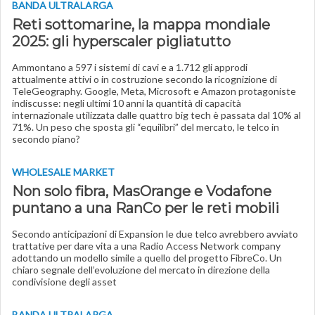
BANDA ULTRALARGA
Reti sottomarine, la mappa mondiale
2025: gli hyperscaler pigliatutto
Ammontano a 597 i sistemi di cavi e a 1.712 gli approdi
attualmente attivi o in costruzione secondo la ricognizione di
TeleGeography. Google, Meta, Microsoft e Amazon protagoniste
indiscusse: negli ultimi 10 anni la quantità di capacità
internazionale utilizzata dalle quattro big tech è passata dal 10% al
71%. Un peso che sposta gli “equilibri” del mercato, le telco in
secondo piano?
WHOLESALE MARKET
Non solo fibra, MasOrange e Vodafone
puntano a una RanCo per le reti mobili
Secondo anticipazioni di Expansion le due telco avrebbero avviato
trattative per dare vita a una Radio Access Network company
adottando un modello simile a quello del progetto FibreCo. Un
chiaro segnale dell’evoluzione del mercato in direzione della
condivisione degli asset
BANDA ULTRALARGA