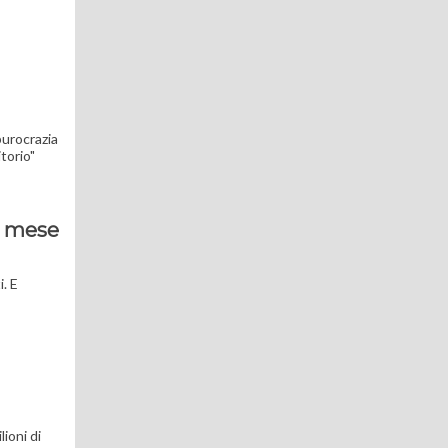
burocrazia
itorio"
n mese
i. E
ioni di