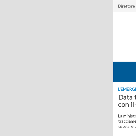
Direttore
L'EMER
Data 
con il
La ministr
tracciame
tutelare d