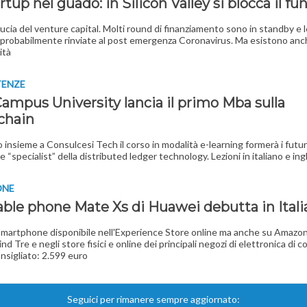
rtup nel guado: in Silicon Valley si blocca il fu
iducia del venture capital. Molti round di finanziamento sono in standby e 
probabilmente rinviate al post emergenza Coronavirus. Ma esistono anc
ità
ENZE
Campus University lancia il primo Mba sulla
chain
insieme a Consulcesi Tech il corso in modalità e-learning formerà i futur
e “specialist” della distributed ledger technology. Lezioni in italiano e in
ONE
dable phone Mate Xs di Huawei debutta in Itali
smartphone disponibile nell'Experience Store online ma anche su Amazon.
d Tre e negli store fisici e online dei principali negozi di elettronica di 
nsigliato: 2.599 euro
Seguici per rimanere sempre aggiornato: