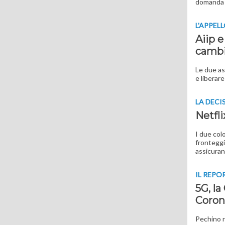
domanda 
L'APPEL
Aiip e
cambi
Le due as
e liberare
LA DECI
Netfl
I due col
fronteggia
assicuran
IL REPO
5G, la
Coron
Pechino n