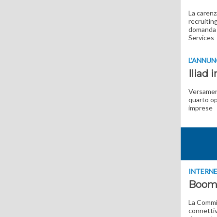
La carenz
recruiting
domanda e
Services
L'ANNUN
Iliad 
Versament
quarto op
imprese
INTERN
Boom d
La Commis
connettiv