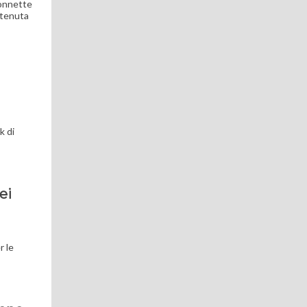
connette
a tenuta
k di
ei
r le