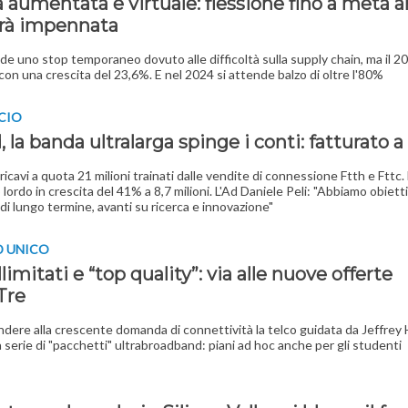
 aumentata e virtuale: flessione fino a metà a
arà impennata
de uno stop temporaneo dovuto alle difficoltà sulla supply chain, ma il 20
con una crescita del 23,6%. E nel 2024 si attende balzo di oltre l'80%
NCIO
, la banda ultralarga spinge i conti: fatturato 
ricavi a quota 21 milioni trainati dalle vendite di connessione Ftth e Fttc
lordo in crescita del 41% a 8,7 milioni. L'Ad Daniele Peli: "Abbiamo obietti
di lungo termine, avanti su ricerca e innovazione"
D UNICO
llimitati e “top quality”: via alle nuove offerte
Tre
ndere alla crescente domanda di connettività la telco guidata da Jeffre
a serie di "pacchetti" ultrabroadband: piani ad hoc anche per gli studenti
I