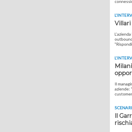
connessio
L'INTER
Villar
L’azienda
outbound 
"Rispondi
L’INTER
Milan
oppor
Il managi
aziende: “
customer
SCENAR
Il Gar
rischi