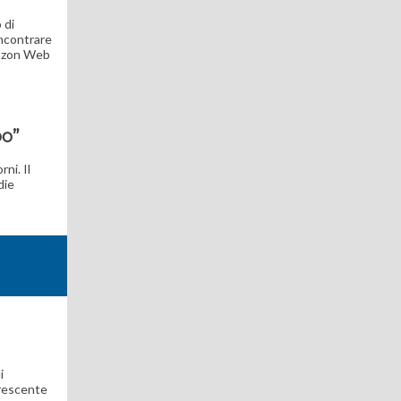
 di
incontrare
Amazon Web
po”
ni. Il
die
i
crescente