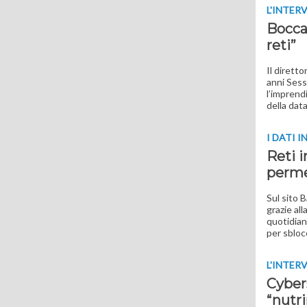
L'INTER
Boccar
reti”
Il diretto
anni Sess
l’imprendi
della dat
I DATI I
Reti i
perme
Sul sito 
grazie al
quotidian
per sbloc
L'INTER
Cyber
“nutri