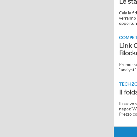
Le sta
Cala la f
verranno 
opportun
COMPET
Link 
Block
Promosso 
“analyst” 
TECH Z
Il fol
Il nuovo 
negozi Win
Prezzo co