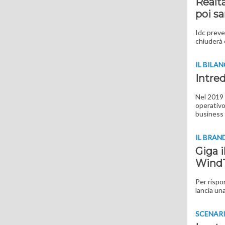
Realtà
poi s
Idc preve
chiuderà 
IL BILA
Intred
Nel 2019 
operativo 
business 
IL BRAN
Giga i
Wind
Per rispo
lancia un
SCENAR