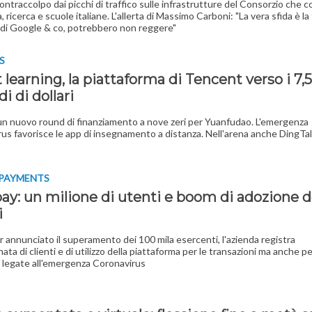
ntraccolpo dai picchi di traffico sulle infrastrutture del Consorzio che 
, ricerca e scuole italiane. L'allerta di Massimo Carboni: "La vera sfida è l
 di Google & co, potrebbero non reggere"
S
learning, la piattaforma di Tencent verso i 7,5
di di dollari
un nuovo round di finanziamento a nove zeri per Yuanfudao. L'emergenza
us favorisce le app di insegnamento a distanza. Nell'arena anche DingTal
 PAYMENTS
pay: un milione di utenti e boom di adozione d
i
 annunciato il superamento dei 100 mila esercenti, l'azienda registra
ta di clienti e di utilizzo della piattaforma per le transazioni ma anche pe
 legate all'emergenza Coronavirus
I