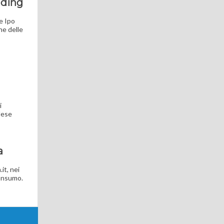
nding
le Ipo
he delle
i
glese
a
it, nei
consumo.