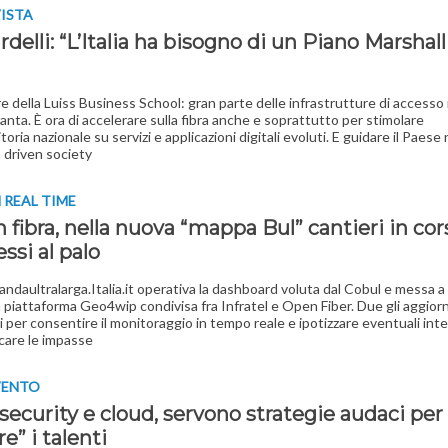
VISTA
delli: “L’Italia ha bisogno di un Piano Marshall
re della Luiss Business School: gran parte delle infrastrutture di accesso r
anta. È ora di accelerare sulla fibra anche e soprattutto per stimolare
toria nazionale su servizi e applicazioni digitali evoluti. E guidare il Paese 
a driven society
N REAL TIME
n fibra, nella nuova “mappa Bul” cantieri in cor
ssi al palo
Bandaultralarga.Italia.it operativa la dashboard voluta dal Cobul e messa 
la piattaforma Geo4wip condivisa fra Infratel e Open Fiber. Due gli aggio
i per consentire il monitoraggio in tempo reale e ipotizzare eventuali int
care le impasse
VENTO
security e cloud, servono strategie audaci per
re” i talenti