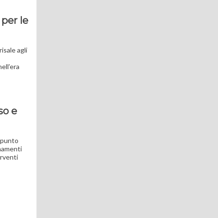
 per le
isale agli
nell’era
so e
a punto
rnamenti
erventi