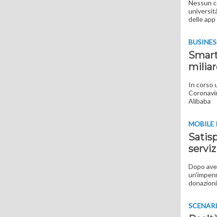
Nessun co
università
delle app
BUSINES
Smart 
miliar
In corso 
Coronavir
Alibaba
MOBILE
Satis
serviz
Dopo aver
un'impenna
donazioni
SCENAR