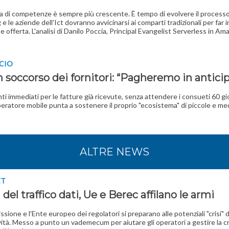
a di competenze è sempre più crescente. È tempo di evolvere il processo
 e le aziende dell'Ict dovranno avvicinarsi ai comparti tradizionali per far 
 offerta. L'analisi di Danilo Poccia, Principal Evangelist Serverless in 
CIO
in soccorso dei fornitori: “Pagheremo in antici
i immediati per le fatture già ricevute, senza attendere i consueti 60 gior
eratore mobile punta a sostenere il proprio "ecosistema" di piccole e me
ALTRE NEWS
ET
el traffico dati, Ue e Berec affilano le armi
sione e l'Ente europeo dei regolatori si preparano alle potenziali "crisi" d
ità. Messo a punto un vademecum per aiutare gli operatori a gestire la 