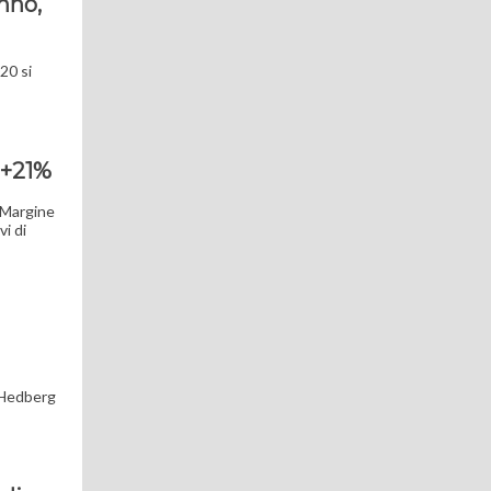
nno,
20 si
a +21%
. Margine
vi di
y Hedberg