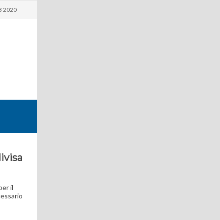
3 2020
ivisa
er il
cessario