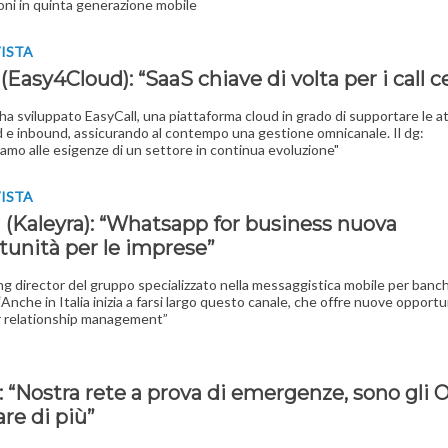
ni in quinta generazione mobile
VISTA
i (Easy4Cloud): “SaaS chiave di volta per i call 
 ha sviluppato EasyCall, una piattaforma cloud in grado di supportare le at
e inbound, assicurando al contempo una gestione omnicanale. Il dg:
amo alle esigenze di un settore in continua evoluzione"
VISTA
i (Kaleyra): “Whatsapp for business nuova
tunità per le imprese”
ng director del gruppo specializzato nella messaggistica mobile per banc
Anche in Italia inizia a farsi largo questo canale, che offre nuove opportun
 relationship management”
I
r: “Nostra rete a prova di emergenze, sono gli O
are di più”