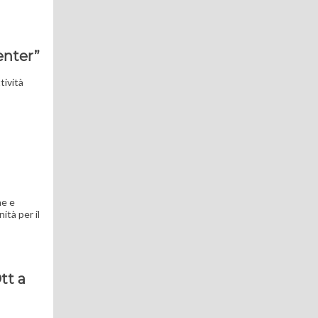
center”
tività
he e
ità per il
tt a