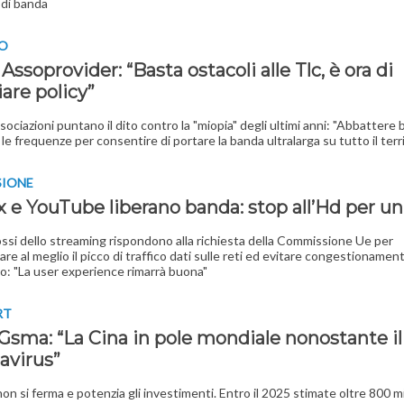
di banda
LO
 Assoprovider: “Basta ostacoli alle Tlc, è ora di
are policy”
sociazioni puntano il dito contro la "miopia" degli ultimi anni: "Abbattere 
 le frequenze per consentire di portare la banda ultralarga su tutto il terr
SIONE
ix e YouTube liberano banda: stop all’Hd per u
ossi dello streaming rispondono alla richiesta della Commissione Ue per
re al meglio il picco di traffico dati sulle reti ed evitare congestionament
o: "La user experience rimarrà buona"
RT
 Gsma: “La Cina in pole mondiale nonostante il
avirus”
on si ferma e potenzia gli investimenti. Entro il 2025 stimate oltre 800 mil