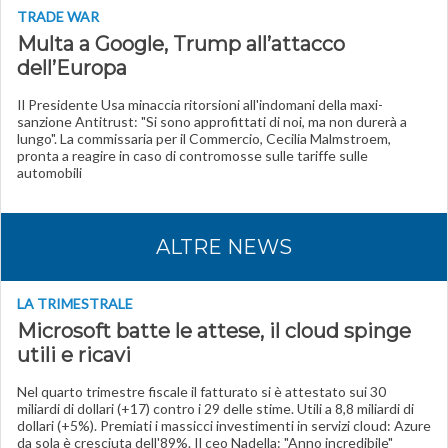
TRADE WAR
Multa a Google, Trump all’attacco
dell’Europa
Il Presidente Usa minaccia ritorsioni all'indomani della maxi-
sanzione Antitrust: "Si sono approfittati di noi, ma non durerà a
lungo". La commissaria per il Commercio, Cecilia Malmstroem,
pronta a reagire in caso di contromosse sulle tariffe sulle
automobili
ALTRE NEWS
LA TRIMESTRALE
Microsoft batte le attese, il cloud spinge
utili e ricavi
Nel quarto trimestre fiscale il fatturato si è attestato sui 30
miliardi di dollari (+17) contro i 29 delle stime. Utili a 8,8 miliardi di
dollari (+5%). Premiati i massicci investimenti in servizi cloud: Azure
da sola è cresciuta dell'89%. Il ceo Nadella: "Anno incredibile"