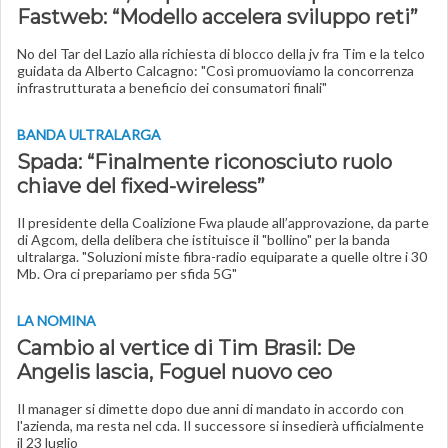
Fastweb: “Modello accelera sviluppo reti”
No del Tar del Lazio alla richiesta di blocco della jv fra Tim e la telco
guidata da Alberto Calcagno: "Così promuoviamo la concorrenza
infrastrutturata a beneficio dei consumatori finali"
BANDA ULTRALARGA
Spada: “Finalmente riconosciuto ruolo
chiave del fixed-wireless”
Il presidente della Coalizione Fwa plaude all’approvazione, da parte
di Agcom, della delibera che istituisce il "bollino" per la banda
ultralarga. "Soluzioni miste fibra-radio equiparate a quelle oltre i 30
Mb. Ora ci prepariamo per sfida 5G"
LA NOMINA
Cambio al vertice di Tim Brasil: De
Angelis lascia, Foguel nuovo ceo
Il manager si dimette dopo due anni di mandato in accordo con
l'azienda, ma resta nel cda. Il successore si insedierà ufficialmente
il 23 luglio