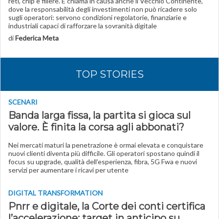
reti, chip e filiere. E chiama in causa anche il Vecchio Continente,
dove la responsabilità degli investimenti non può ricadere solo
sugli operatori: servono condizioni regolatorie, finanziarie e
industriali capaci di rafforzare la sovranità digitale
di
Federica Meta
TOP STORIES
SCENARI
Banda larga fissa, la partita si gioca sul
valore. È finita la corsa agli abbonati?
Nei mercati maturi la penetrazione è ormai elevata e conquistare
nuovi clienti diventa più difficile. Gli operatori spostano quindi il
focus su upgrade, qualità dell’esperienza, fibra, 5G Fwa e nuovi
servizi per aumentare i ricavi per utente
DIGITAL TRANSFORMATION
Pnrr e digitale, la Corte dei conti certifica
l’accelerazione: target in anticipo su