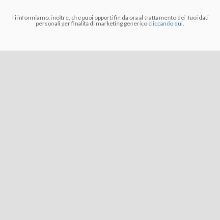
Ti informiamo, inoltre, che puoi opporti fin da ora al trattamento dei Tuoi dati
personali per finalità di marketing generico
cliccando qui
.