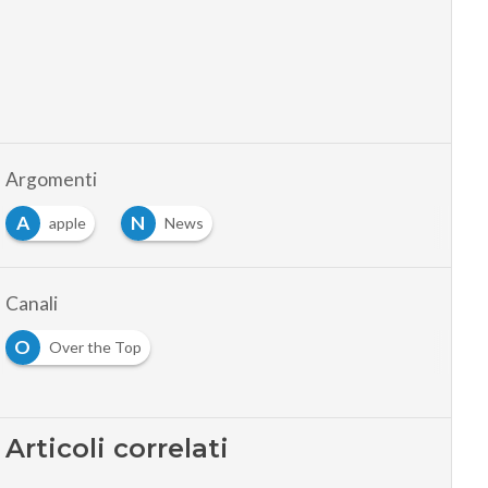
Argomenti
A
N
apple
News
Canali
O
Over the Top
Articoli correlati