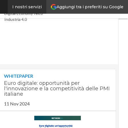
Aggiungi tra i preferiti su Google
to
I nostri servizi
Ultimi articoli
Digital Economy
Telco
Industria 4.0
SpacEconomy
PA Digitale
Green economy
Intelligenza artificiale
Videointerviste
Le Guide di CorCom
Podcast
Privacy
WHITEPAPER
Euro digitale: opportunità per
l'innovazione e la competitività delle PMI
italiane
11 Nov 2024