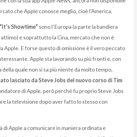
line con la sua app Apple News, ancora non disponibile
ercato che Apple conosce meglio, cioè l’America.
“It’s Showtime”
sono l’Europa (a parte la bandiera
 attimo) e soprattutto la Cina, mercato che non è
a Apple. E forse questo di omissione è il vero peccato
nteressante. Apple sta lavorando su più fronti e, con
a della quale non si sa più niente da molto tempo,
nato lasciato da Steve Jobs del nuovo corso di Tim
fondatore di Apple, però perché fu proprio Steve Jobs
re la televisione dopo aver fatto lo stesso con
tà di Apple a comunicare in maniera ordinata e