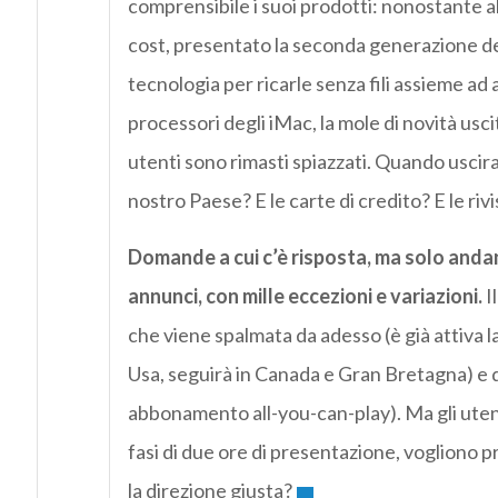
comprensibile i suoi prodotti: nonostante ab
cost, presentato la seconda generazione de
tecnologia per ricarle senza fili assieme ad 
processori degli iMac, la mole di novità uscit
utenti sono rimasti spiazzati. Quando uscira
nostro Paese? E le carte di credito? E le r
Domande a cui c’è risposta, ma solo andan
annunci, con mille eccezioni e variazioni.
I
che viene spalmata da adesso (è già attiva 
Usa, seguirà in Canada e Gran Bretagna) e q
abbonamento all-you-can-play). Ma gli uten
fasi di due ore di presentazione, vogliono pr
la direzione giusta?