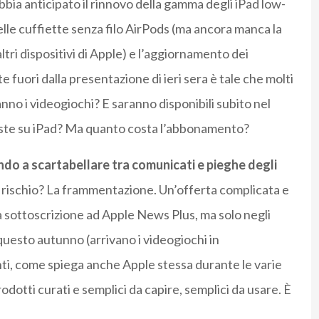
bia anticipato il rinnovo della gamma degli iPad low-
lle cuffiette senza filo AirPods (ma ancora manca la
altri dispositivi di Apple) e l’aggiornamento dei
e fuori dalla presentazione di ieri sera è tale che molti
nno i videogiochi? E saranno disponibili subito nel
iviste su iPad? Ma quanto costa l’abbonamento?
do a scartabellare tra comunicati e pieghe degli
l rischio? La frammentazione. Un’offerta complicata e
la sottoscrizione ad Apple News Plus, ma solo negli
uesto autunno (arrivano i videogiochi in
ti, come spiega anche Apple stessa durante le varie
odotti curati e semplici da capire, semplici da usare. È