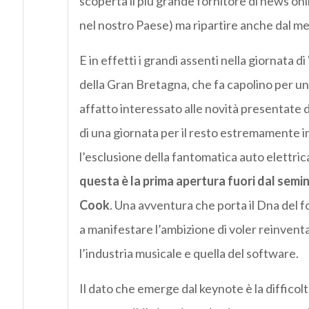
scoperta il più grande fornitore di news on
nel nostro Paese) ma ripartire anche dal m
E in effetti i grandi assenti nella giornata di
della Gran Bretagna, che fa capolino per un
affatto interessato alle novità presentate d
di una giornata per il resto estremamente i
l’esclusione della fantomatica auto elettric
questa è la prima apertura fuori dal semi
Cook
. Una avventura che porta il Dna del 
a manifestare l’ambizione di voler reinventa
l’industria musicale e quella del software.
Il dato che emerge dal keynote è la difficol