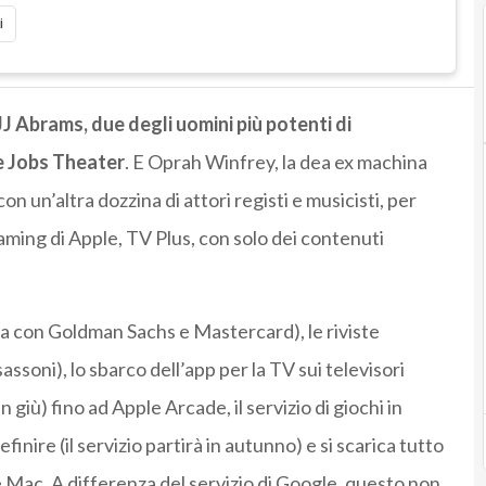
i
J Abrams, due degli uomini più potenti di
e Jobs Theater
. E Oprah Winfrey, la dea ex machina
n un’altra dozzina di attori registi e musicisti, per
eaming di Apple, TV Plus, con solo dei contenuti
fatta con Goldman Sachs e Mastercard), le riviste
assoni), lo sbarco dell’app per la TV sui televisori
 giù) fino ad Apple Arcade, il servizio di giochi in
nire (il servizio partirà in autunno) e si scarica tutto
e Mac. A differenza del servizio di Google, questo non