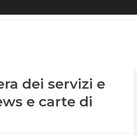
a dei servizi e scommette su news e carte di credi
ra dei servizi e
ws e carte di