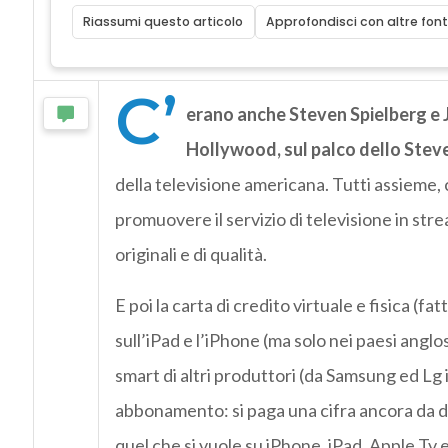
Riassumi questo articolo
Approfondisci con altre font
C’
erano anche Steven Spielberg e J
Hollywood, sul palco dello Stev
della televisione americana. Tutti assieme, co
promuovere il servizio di televisione in str
originali e di qualità.
E poi la carta di credito virtuale e fisica (
sull’iPad e l’iPhone (ma solo nei paesi anglos
smart di altri produttori (da Samsung ed Lg in
abbonamento: si paga una cifra ancora da defi
quel che si vuole su iPhone, iPad, Apple Tv 