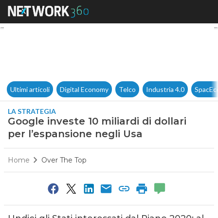
Google investe 10 miliardi di 
Ultimi articoli
Digital Economy
Telco
Industria 4.0
SpacEc
LA STRATEGIA
Google investe 10 miliardi di dollari
per l’espansione negli Usa
Home
Over The Top