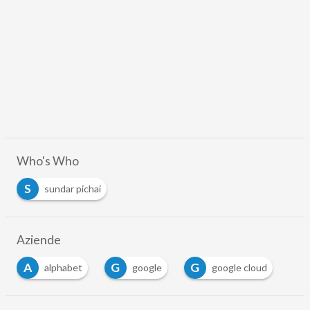
Who's Who
S
sundar pichai
Aziende
A
G
G
alphabet
google
google cloud