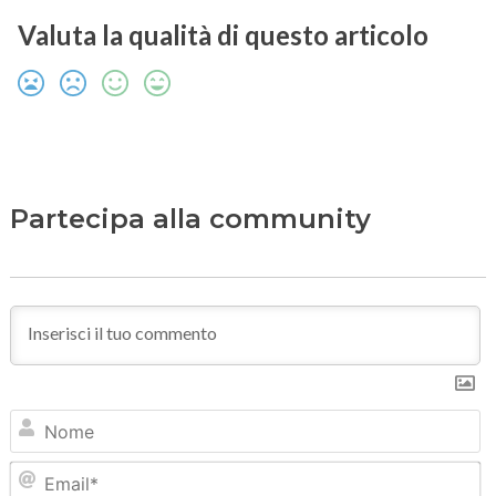
Valuta la qualità di questo articolo
Partecipa alla community
N
Em