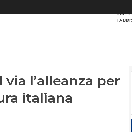
ia l’alleanza per sostenere la cultura italiana
Ultimi ar
Industri
PA Digit
Intellige
Videoin
Podcas
 via l’alleanza per
ura italiana