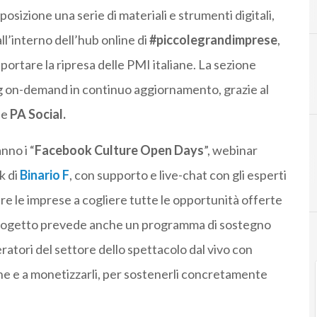
A
agis
izione una serie di materiali e strumenti digitali,
all’interno dell’hub online di
#piccolegrandimprese
,
tare la ripresa delle PMI italiane. La sezione
ng on-demand in continuo aggiornamento, grazie al
e
PA Social.
nno i “
Facebook Culture Open Days
”, webinar
k di
Binario F
, con supporto e live-chat con gli esperti
re le imprese a cogliere tutte le opportunità offerte
il progetto prevede anche un programma di sostegno
eratori del settore dello spettacolo dal vivo con
nline e a monetizzarli, per sostenerli concretamente