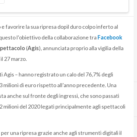
 e favorire la sua ripresa dopil duro colpo inferto al
uesto l’obiettivo della collaborazione tra
Facebook
 Spettacolo
(
Agis
), annunciata proprio alla vigilia della
il 27 marzo.
ti Agis – hanno registrato un calo del 76,7% degli
83 milioni di euro rispetto all’anno precedente. Una
ista anche sul fronte degli ingressi, che sono passati
,2 milioni del 2020 legati principalmente agli spettacoli
er una ripresa grazie anche agli strumenti digitali il