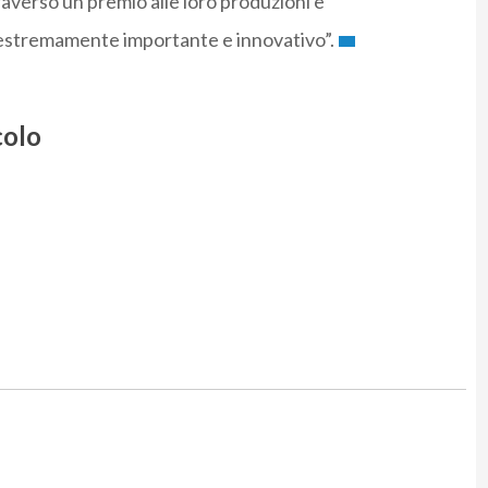
verso un premio alle loro produzioni è
 estremamente importante e innovativo”.
colo