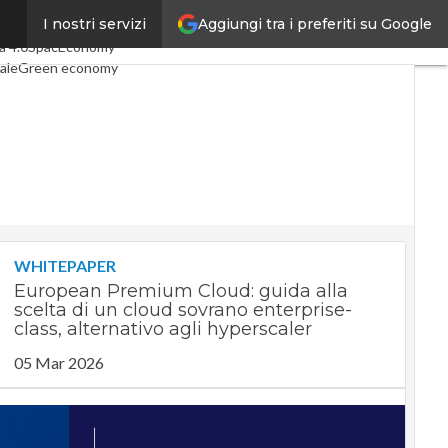
Aggiungi tra i preferiti su Google
I nostri servizi
ticoli
Digital Economy
Telco
a 4.0
SpacEconomy
ale
Green economy
nza artificiale
terviste
Le Guide di CorCom
t
Privacy
WHITEPAPER
European Premium Cloud: guida alla
scelta di un cloud sovrano enterprise-
class, alternativo agli hyperscaler
05 Mar 2026