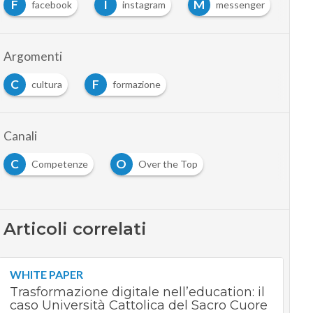
F
I
M
W
facebook
instagram
messenger
Argomenti
C
F
cultura
formazione
Canali
C
O
Competenze
Over the Top
Articoli correlati
WHITE PAPER
Trasformazione digitale nell’education: il
caso Università Cattolica del Sacro Cuore