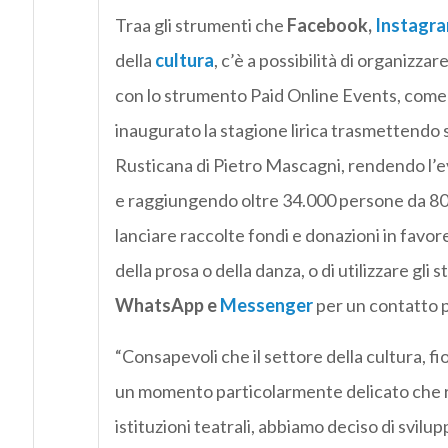
Traa gli strumenti che
Facebook,
Instagr
della
cultura
, c’è a possibilità di organizz
con lo strumento Paid Online Events, come f
inaugurato la stagione lirica trasmettendo 
Rusticana di Pietro Mascagni, rendendo l’eve
e raggiungendo oltre 34.000 persone da 80 p
lanciare raccolte fondi e donazioni in favor
della prosa o della danza, o di utilizzare gl
WhatsApp e
Messenger
per un contatto p
“Consapevoli che il settore della cultura, fi
un momento particolarmente delicato che ri
istituzioni teatrali, abbiamo deciso di svilu