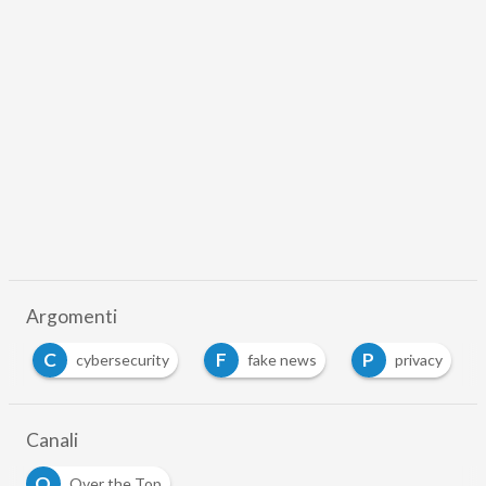
Argomenti
C
F
P
cybersecurity
fake news
privacy
…
Canali
O
Over the Top