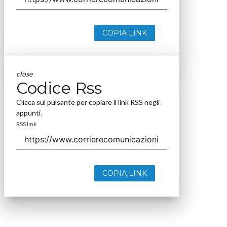
COPIA LINK
close
Codice Rss
Clicca sul pulsante per copiare il link RSS negli
appunti.
RSS link
COPIA LINK