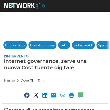
Internet governance, serve un
Ultimi articoli
Digital Economy
Telco
Industria 4.0
SpacEc
L'INTERVENTO
Internet governance, serve una
nuova Costituente digitale
Home
Over The Top