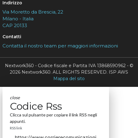
Indirizzo
Via Moretto da Brescia, 22
Milano - Italia
CAP 20133
Contatti
Contatta il nostro team per maggiori informazioni
Nextwork360 - Codice fiscale e Partita IVA 13868590962 - ©
2026 Nextwork360. ALL RIGHTS RESERVED. ISP AWS
Mappa del sito
close
Codice Rss
Clicca sul pulsante per copiare il link RSS negli
appunti.
RSS link