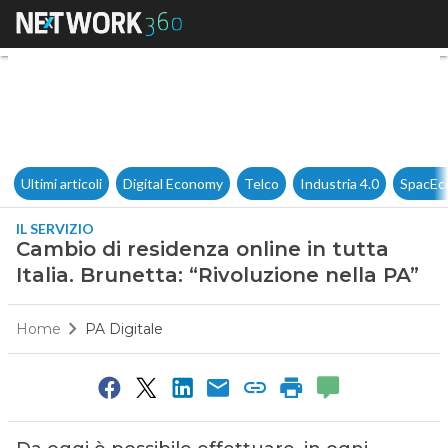
Cambio di residenza online in 
Ultimi articoli
Digital Economy
Telco
Industria 4.0
SpacEc
IL SERVIZIO
Cambio di residenza online in tutta
Italia. Brunetta: “Rivoluzione nella PA”
Home
PA Digitale