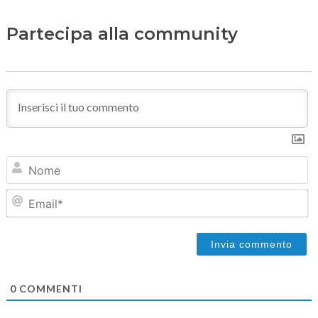
Partecipa alla community
N
Em
0
COMMENTI